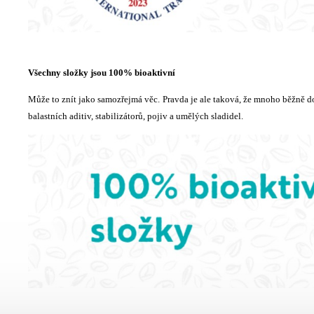
Všechny složky jsou 100% bioaktivní
Může to znít jako samozřejmá věc. Pravda je ale taková, že mnoho běžně d
balastních aditiv, stabilizátorů, pojiv a umělých sladidel.