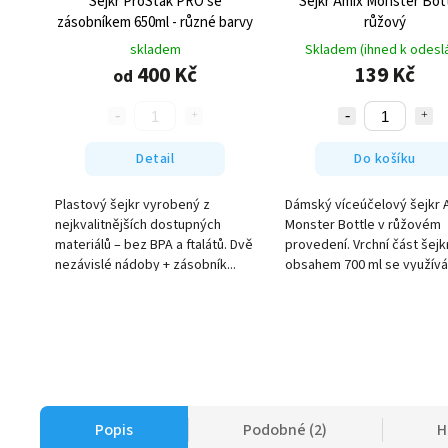
Šejkr ProStak PRO se
Šejkr Amix Monster Bott
zásobníkem 650ml - různé barvy
růžový
skladem
Skladem (ihned k odeslá
400 Kč
139 Kč
od
Detail
Do košíku
Plastový šejkr vyrobený z
Dámský víceúčelový šejkr 
nejkvalitnějších dostupných
Monster Bottle v růžovém
materiálů – bez BPA a ftalátů. Dvě
provedení. Vrchní část šejk
nezávislé nádoby + zásobník...
obsahem 700 ml se využívá 
Popis
Podobné (2)
H