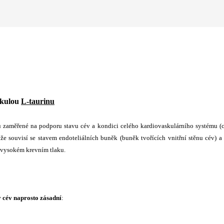
ekulou
L-taurinu
ou zaměřené na podporu stavu cév a kondici celého kardiovaskulárního systému (
že souvisí se stavem endoteliálních buněk (buněk tvořících vnitřní stěnu cév) a
i vysokém krevním tlaku.
v cév naprosto zásadní
: