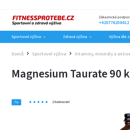
Zákaznická podpor
+420776258412
Sportovní výživa
Zdravá výživa
Výživa dle 
Domů
Sportovní výživa
Vitaminy, minerály a antio
/
/
Magnesium Taurate 90 ka
2 hodnocení
Tip