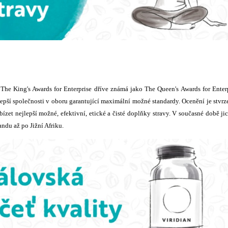
. The King's Awards for Enterprise dříve známá jako The Queen's Awards for Enter
jlepší společnosti v oboru garantující maximální možné standardy. Ocenění je stvr
abízet nejlepší možné, efektivní, etické a čisté doplňky stravy. V současné době ji
ndu až po Jižní Afriku.