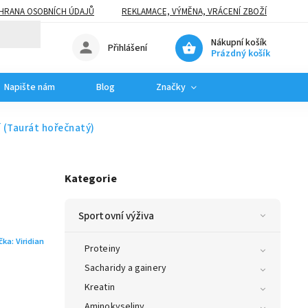
HRANA OSOBNÍCH ÚDAJŮ
REKLAMACE, VÝMĚNA, VRÁCENÍ ZBOŽÍ
Nákupní košík
Přihlášení
Prázdný košík
Napište nám
Blog
Značky
 (Taurát hořečnatý)
Kategorie
Sportovní výživa
čka:
Viridian
Proteiny
Sacharidy a gainery
Kreatin
Aminokyseliny