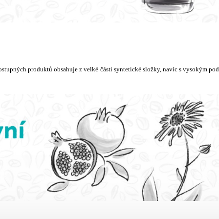
ostupných produktů obsahuje z velké části syntetické složky, navíc s vysokým po