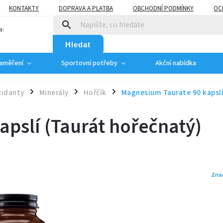
KONTAKTY
DOPRAVA A PLATBA
OBCHODNÍ PODMÍNKY
OC
a:
Hledat
zaměření
Sportovní potřeby
Akční nabídka
xidanty
Minerály
Hořčík
Magnesium Taurate 90 kapslí
/
/
/
pslí (Taurát hořečnatý)
Zna