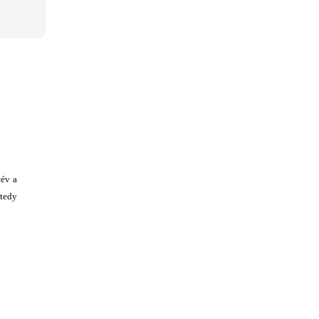
cév a
 tedy