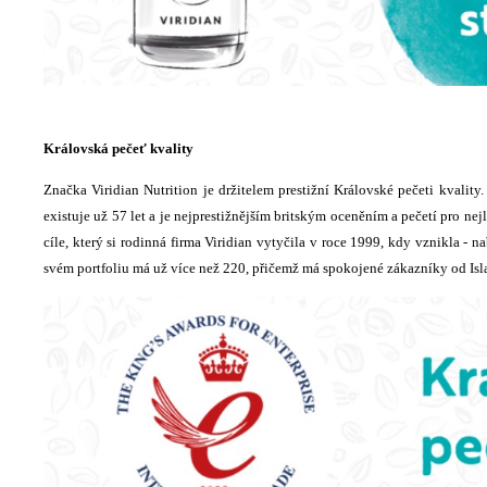
Královská pečeť kvality
Značka Viridian Nutrition je držitelem prestižní Královské pečeti kvality
existuje už 57 let a je nejprestižnějším britským oceněním a pečetí pro ne
cíle, který si rodinná firma Viridian vytyčila v roce 1999, kdy vznikla - n
svém portfoliu má už více než 220, přičemž má spokojené zákazníky od Isla