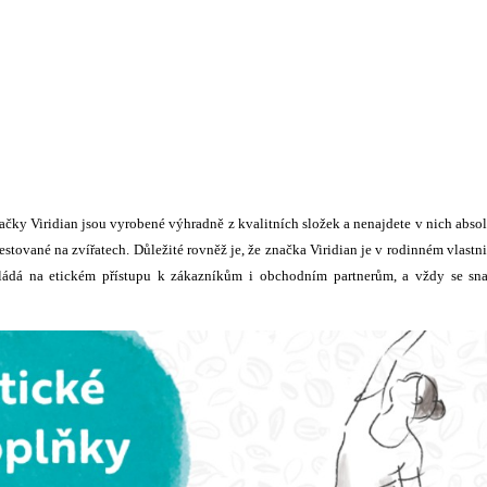
čky Viridian jsou vyrobené výhradně z kvalitních složek a nenajdete v nich abso
estované na zvířatech. Důležité rovněž je, že značka Viridian je v rodinném vlastni
akládá na etickém přístupu k zákazníkům i obchodním partnerům, a vždy se sn