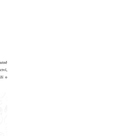
lutně
ctví,
aží o