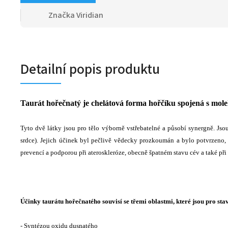
Značka
Viridian
Detailní popis produktu
Taurát hořečnatý je chelátová forma hořčíku spojená s mol
Tyto dvě látky jsou pro tělo výborně vstřebatelné a působí synergně. Js
srdce). Jejich účinek byl pečlivě vědecky prozkoumán a bylo potvrzeno, 
prevencí a podporou při ateroskleróze, obecně špatném stavu cév a také př
Účinky taurátu hořečnatého souvisí se třemi oblastmi, které jsou pro sta
- Syntézou oxidu dusnatého