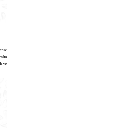
prise
zením
ch ve