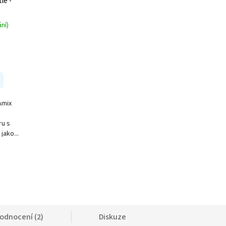
le -
ní)
Amix
ru s
jako...
odnocení (2)
Diskuze