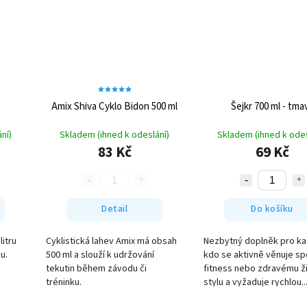
Amix Shiva Cyklo Bidon 500 ml
Šejkr 700 ml - tma
ní)
Skladem (ihned k odeslání)
Skladem (ihned k odes
83 Kč
69 Kč
Detail
Do košíku
litru
Cyklistická lahev Amix má obsah
Nezbytný doplněk pro k
u.
500 ml a slouží k udržování
kdo se aktivně věnuje sp
tekutin během závodu či
fitness nebo zdravému ž
tréninku.
stylu a vyžaduje rychlou..