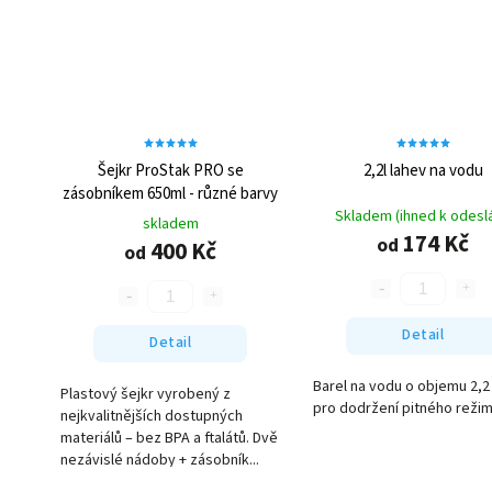
Šejkr ProStak PRO se
2,2l lahev na vodu
zásobníkem 650ml - různé barvy
Skladem (ihned k odeslá
skladem
174 Kč
od
400 Kč
od
Detail
Detail
Barel na vodu o objemu 2,2 
Plastový šejkr vyrobený z
pro dodržení pitného režim
nejkvalitnějších dostupných
materiálů – bez BPA a ftalátů. Dvě
nezávislé nádoby + zásobník...