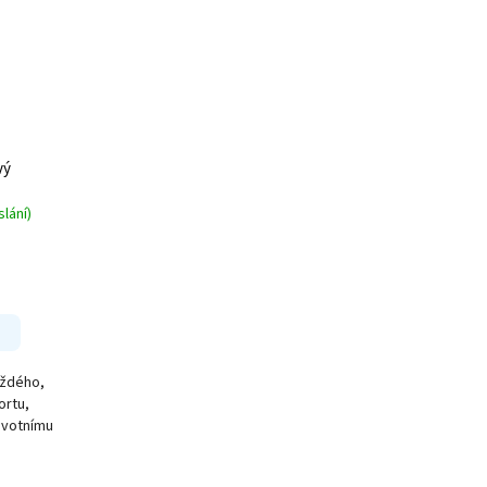
vý
lání)
aždého,
ortu,
ivotnímu
.