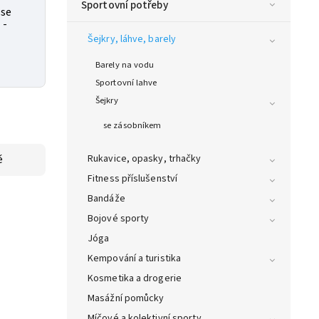
Sportovní potřeby
 se
 -
Šejkry, láhve, barely
Barely na vodu
Sportovní lahve
Šejkry
se zásobníkem
Rukavice, opasky, trhačky
ě
Fitness příslušenství
Bandáže
Bojové sporty
Jóga
Kempování a turistika
Kosmetika a drogerie
Masážní pomůcky
Míčové a kolektivní sporty