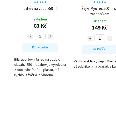
Láhev na vodu 750 ml
Šejkr MyoTec 500 ml 
zásobníkem
skladem
skladem
83 Kč
149 Kč
Do košíku
Do košíku
Bílá sportovní lahev na vodu o
Velmi praktický šejkr MyoT
obsahu 750 ml. Lahev je vyrobena
zásobníkem na prášek a ka
z potravinářského plastu, má
rychlouzávěr a je vhodná...