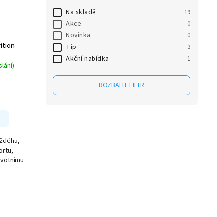
Na skladě
19
Akce
0
Novinka
0
ition
Tip
3
Akční nabídka
1
lání)
ROZBALIT FILTR
aždého,
ortu,
ivotnímu
.