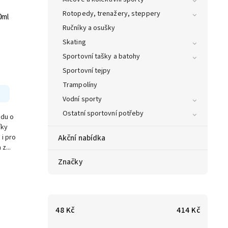
Rotopedy, trenažery, steppery
0ml
Ručníky a osušky
Skating
Sportovní tašky a batohy
Sportovní tejpy
Trampolíny
Vodní sporty
Ostatní sportovní potřeby
odu o
íky
Akční nabídka
 i pro
z...
Značky
48
Kč
414
Kč