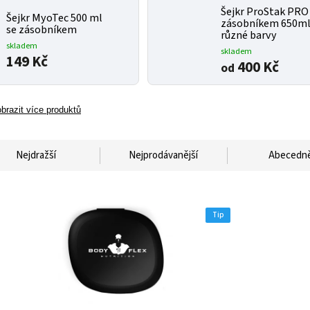
Šejkr ProStak PRO
Šejkr MyoTec 500 ml
zásobníkem 650ml
se zásobníkem
různé barvy
skladem
skladem
149 Kč
400 Kč
od
brazit více produktů
Nejdražší
Nejprodávanější
Abecedn
Tip