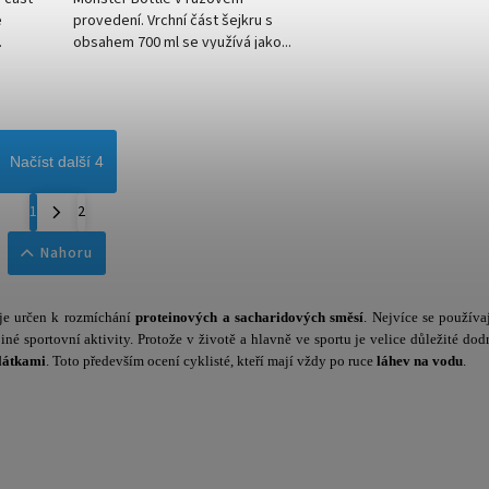
e
provedení. Vrchní část šejkru s
.
obsahem 700 ml se využívá jako...
Načíst další 4
1
2
Nahoru
je určen k rozmíchání
proteinových a sacharidových směsí
. Nejvíce se používa
jiné sportovní aktivity. Protože v životě a hlavně ve sportu je velice důležité dod
látkami
. Toto především ocení cyklisté, kteří mají vždy po ruce
láhev na vodu
.