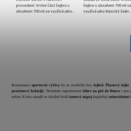
provedení. Vrchní část šejkru s
šejkru s obsahem 700 ml s
obsahem 700 ml se využívá jako...
využívá jako klasický šejkr..
Konzumace
sportovní výživy
by se neobešla bez
šejkrů
.
Plastový šejkr
proteinové koktejly
. Nesmíme zapomenout
láhev na pití do fitness
i pro 
režim. K této zásadě se ideálně hodí
iontový nápoj
doplněný
minerálními 