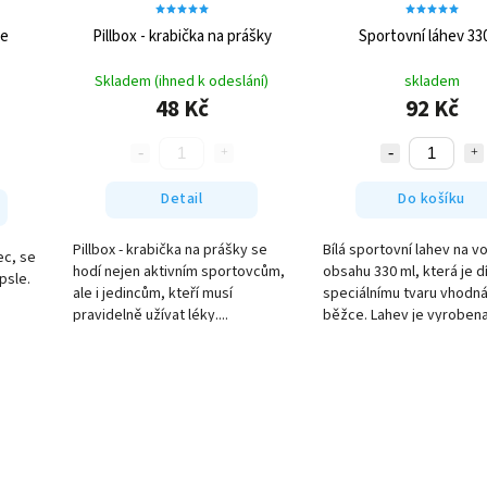
se
Pillbox - krabička na prášky
Sportovní láhev 33
Skladem (ihned k odeslání)
skladem
48 Kč
92 Kč
Detail
Do košíku
Pillbox - krabička na prášky se
Bílá sportovní lahev na v
ec, se
hodí nejen aktivním sportovcům,
obsahu 330 ml, která je d
psle.
ale i jedincům, kteří musí
speciálnímu tvaru vhodná
pravidelně užívat léky....
běžce. Lahev je vyrobena 