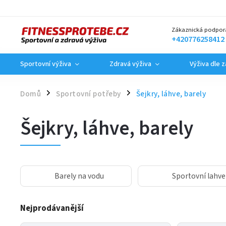
Zákaznická podpor
+420776258412
Sportovní výživa
Zdravá výživa
Výživa dle 
Domů
Sportovní potřeby
Šejkry, láhve, barely
/
/
Šejkry, láhve, barely
Barely na vodu
Sportovní lahve
Nejprodávanější