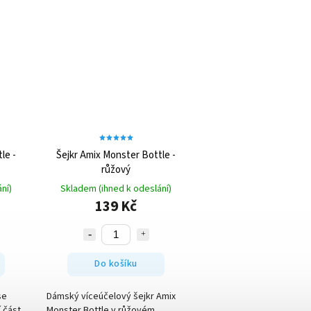
le -
Šejkr Amix Monster Bottle -
růžový
ní)
Skladem (ihned k odeslání)
139 Kč
Do košíku
se
Dámský víceúčelový šejkr Amix
í část
Monster Bottle v růžovém