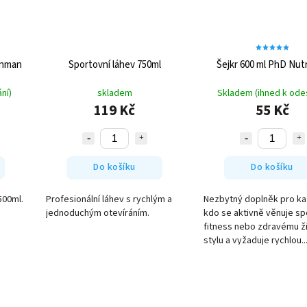
onman
Sportovní láhev 750ml
Šejkr 600 ml PhD Nutr
ní)
skladem
Skladem (ihned k odes
119 Kč
55 Kč
Do košíku
Do košíku
500ml.
Profesionální láhev s rychlým a
Nezbytný doplněk pro k
jednoduchým otevíráním.
kdo se aktivně věnuje sp
fitness nebo zdravému ž
stylu a vyžaduje rychlou..