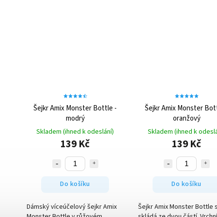
Šejkr Amix Monster Bottle -
Šejkr Amix Monster Bott
modrý
oranžový
Skladem (ihned k odeslání)
Skladem (ihned k odeslá
139 Kč
139 Kč
Do košíku
Do košíku
Dámský víceúčelový šejkr Amix
Šejkr Amix Monster Bottle 
Monster Bottle v růžovém
skládá ze dvou částí. Vrchn