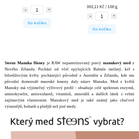
363,11 Kč / 100 g
Do košíku
Do košíku
Steens Manuka Honey
je RAW nepasterizovaný pravý
manukový med
z
Nového Zélandu. Pochází od včel opylujících Balmín metlatý, keř s
bílorůžovými květy pocházející původně z Austrálie a Zélandu, kde mu
původní domorodé maorské kmeny daly název Manuka. Med z květů
Manuky má výjimečný výživový profil - obsahuje celé spektrum enzymů,
aminokyselin, antioxidantů, vitamínů, minerálů a dalších látek s velmi
zajímavými vlastnostmi. Manukový med je také známý jako chuťově
výraznější, bohatší a plnější než jiné medy.