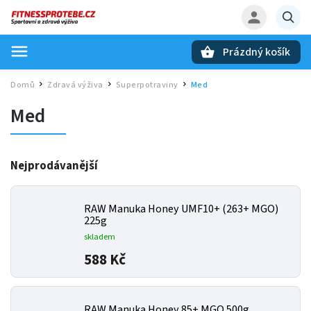
Prázdný košík
Hledat
Domů
Zdravá výživa
Superpotraviny
Med
/
/
/
Med
Nejprodávanější
RAW Manuka Honey UMF10+ (263+ MGO)
225g
skladem
588 Kč
RAW Manuka Honey 85+ MGO 500g