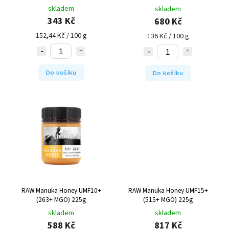
skladem
skladem
343 Kč
680 Kč
152,44 Kč / 100 g
136 Kč / 100 g
Do košíku
Do košíku
RAW Manuka Honey UMF10+
RAW Manuka Honey UMF15+
(263+ MGO) 225g
(515+ MGO) 225g
skladem
skladem
588 Kč
817 Kč