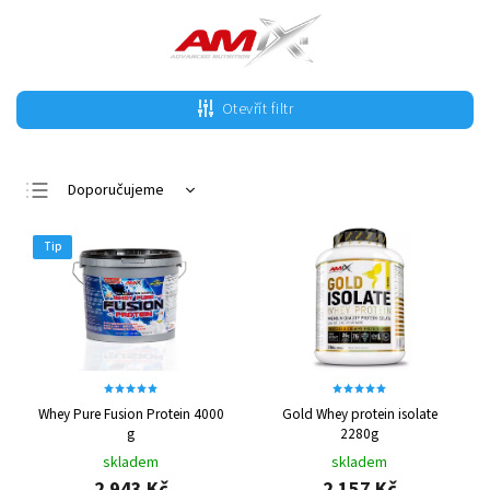
Otevřít filtr
Doporučujeme
Nejlevnější
Tip
Nejdražší
Nejprodávanější
Abecedně
Whey Pure Fusion Protein 4000
Gold Whey protein isolate
g
2280g
skladem
skladem
2 943 Kč
2 157 Kč