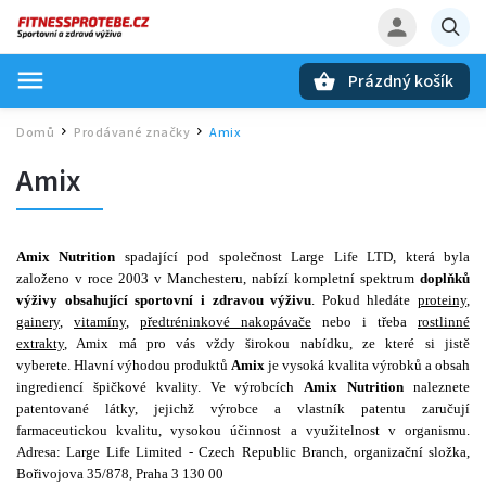
Prázdný košík
Hledat
Domů
Prodávané značky
Amix
/
/
Amix
Amix Nutrition
spadající pod společnost Large Life LTD, která byla
založeno v roce 2003 v Manchesteru, nabízí kompletní spektrum
doplňků
výživy obsahující sportovní i
zdravou výživu
. Pokud hledáte
proteiny
,
gainery
,
vitamíny
,
předtréninkové nakopávače
nebo i třeba
rostlinné
extrakty
, Amix má pro vás vždy širokou nabídku, ze které si jistě
vyberete.
Hlavní výhodou produktů
Amix
je vysoká kvalita výrobků a obsah
ingrediencí špičkové kvality. Ve výrobcích
Amix Nutrition
naleznete
patentované látky, jejichž výrobce a vlastník patentu zaručují
farmaceutickou kvalitu, vysokou účinnost a využitelnost v organismu.
Adresa:
Large Life Limited - Czech Republic Branch, organizační složka,
Bořivojova 35/878, Praha 3 130 00