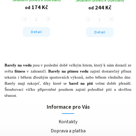
Skladem (ihned k odeslání)
Skladem (ihned k odeslání)
174 Kč
244 Kč
od
od
Detail
Detail
Barely na vodu
jsou v poslední době velkým hitem, který k nám dorazil ze
světa
fitness
v zahraničí.
Barely na pitnou vodu
zajistí dostatečný přísun
tekutin i během dlouhým sportovních výkonů, nebo během všedního dne.
Barely mají rukojeť, díky které se
barel na pití
velmi dobře přenáší.
Šroubovací víčko připevněné poutkem zajistí pohodlné pití a skvělou
těsnost.
Informace pro Vás
Kontakty
Doprava a platba