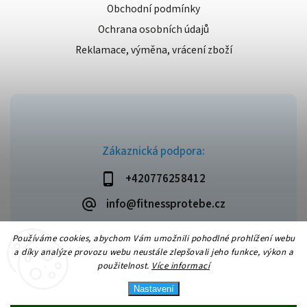
Obchodní podmínky
Ochrana osobních údajů
Reklamace, výměna, vrácení zboží
Zákaznická podpora:
+420776258412
info@fitnessprotebe.cz
Používáme cookies, abychom Vám umožnili pohodlné prohlížení webu
a díky analýze provozu webu neustále zlepšovali jeho funkce, výkon a
použitelnost.
Více informací
Copyright 2026
Fitnessprotebe.cz
. Všechna práva vyhrazena.
Vytvořil
Shoptet
| Design
Shoptak.cz
Nastavení