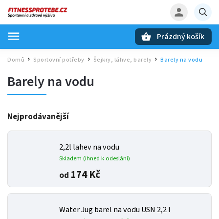
Prázdný košík
Hledat
Domů
Sportovní potřeby
Šejkry, láhve, barely
Barely na vodu
/
/
/
Barely na vodu
Nejprodávanější
2,2l lahev na vodu
Skladem (ihned k odeslání)
174 Kč
od
Water Jug barel na vodu USN 2,2 l