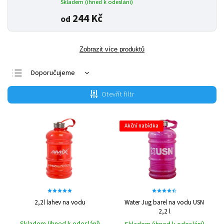
Skladem (ihned k odeslání)
244 Kč
od
Zobrazit více produktů
Doporučujeme
Nejlevnější
Otevřít filtr
Nejdražší
Nejprodávanější
Akční nabídka
Abecedně
2,2l lahev na vodu
Water Jug barel na vodu USN
2,2 l