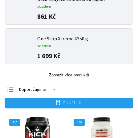
skladem
861 Kč
One Stop Xtreme 4350 g
skladem
1 699 Kč
Zobrazit více produktů
Doporučujeme
Nejlevnější
Otevřít filtr
Nejdražší
Nejprodávanější
Tip
Tip
Abecedně