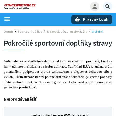
Prázdný košík
Hledat
Domů
Sportovní výživa
Nakopávače a anabolizéry
Ostatní
/
/
/
Pokročilé sportovní doplňky stravy
Naše nabídka anabolizérů zahrnuje také široké spektrum produktů, které se
liší v účinnosti, složení a způsobu aplikace. Například
DAA
je známá svým
potenciálem podporovat tvorbu testosteronu a zlepšovat celkovou sílu a
výkon.
Turkesterone
nabízí potenciální anabolické účinky, včetně podpory
růstu svalové hmoty a zlepšení regenerace. Další produkty doporučujeme
jednotlivě prostudovat.
Nejprodávanější
Beta Ecdysterone 95% 90 kapslí