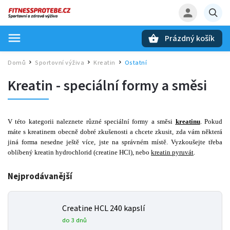
Prázdný košík
Hledat
Domů
Sportovní výživa
Kreatin
Ostatní
/
/
/
Kreatin - speciální formy a směsi
V této kategorii naleznete různé speciální formy a směsi
kreatinu
. Pokud
máte s kreatinem obecně dobré zkušenosti a chcete zkusit, zda vám některá
jiná forma nesedne ještě více, jste na správném místě. Vyzkoušejte třeba
oblíbený kreatin hydrochlorid (creatine HCl), nebo
kreatin pyruvát
.
Nejprodávanější
Creatine HCL 240 kapslí
do 3 dnů