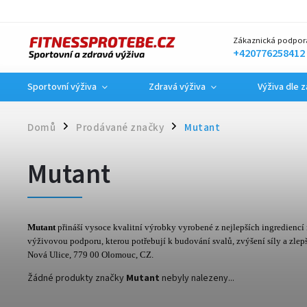
Zákaznická podpor
+420776258412
Sportovní výživa
Zdravá výživa
Výživa dle 
Domů
Prodávané značky
Mutant
/
/
Mutant
Mutant
přináší vysoce kvalitní výrobky vyrobené z nejlepších ingrediencí 
výživovou podporu, kterou potřebují k budování svalů, zvýšení síly a zlep
Nová Ulice, 779 00 Olomouc, CZ.
Žádné produkty značky
Mutant
nebyly nalezeny...