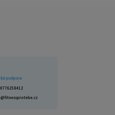
cká podpora:
0776258412
o@fitnessprotebe.cz