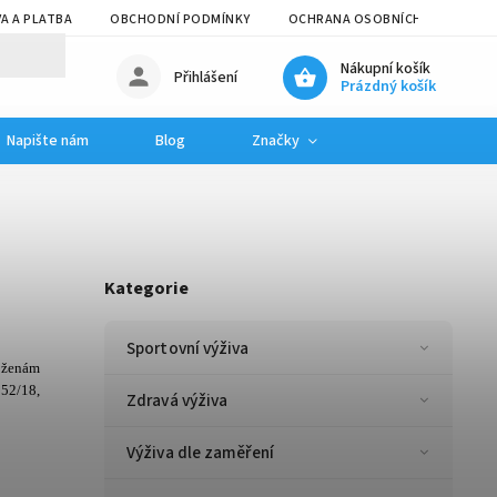
A A PLATBA
OBCHODNÍ PODMÍNKY
OCHRANA OSOBNÍCH ÚDAJŮ
Nákupní košík
Přihlášení
Prázdný košík
Napište nám
Blog
Značky
Kategorie
Sportovní výživa
 ženám
952/18,
Zdravá výživa
Výživa dle zaměření