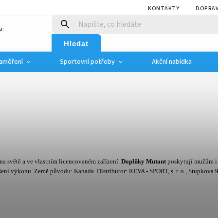
KONTAKTY
DOPRAV
a:
Hledat
zaměření
Sportovní potřeby
Akční nabídka
na světě a ve vlastním licencovaném zařízení.
Doplňky Mutant
poskytují mužům i
šení výkonu. Země původu: Kanada. Distributor: REVA - SPORT, s. r. o., Stupkova 