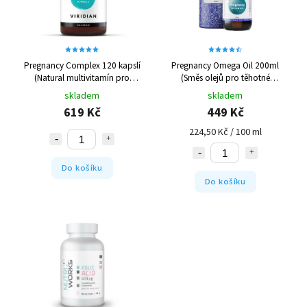
Pregnancy Complex 120 kapslí
Pregnancy Omega Oil 200ml
(Natural multivitamín pro
(Směs olejů pro těhotné
těhotné)
poskytující omega 3, 6 a 9)
skladem
skladem
619 Kč
449 Kč
224,50 Kč / 100 ml
Do košíku
Do košíku