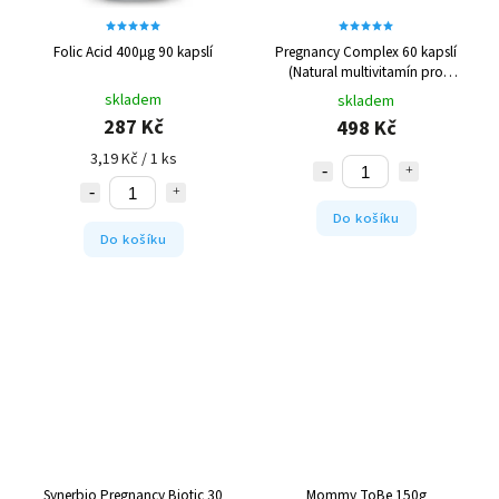
Folic Acid 400µg 90 kapslí
Pregnancy Complex 60 kapslí
(Natural multivitamín pro
těhotné)
skladem
skladem
287 Kč
498 Kč
3,19 Kč / 1 ks
Do košíku
Do košíku
Synerbio Pregnancy Biotic 30
Mommy ToBe 150g