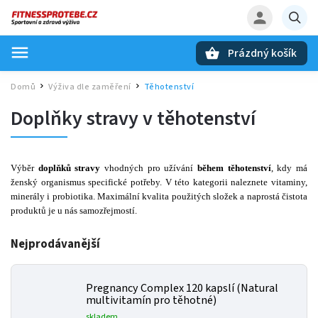
Prázdný košík
Hledat
Domů
Výživa dle zaměření
Těhotenství
/
/
Doplňky stravy v těhotenství
Výběr
doplňků stravy
vhodných pro užívání
během těhotenství
, kdy má
ženský organismus specifické potřeby. V této kategorii naleznete vitaminy,
minerály i probiotika. Maximální kvalita použitých složek a naprostá čistota
produktů je u nás samozřejmostí.
Nejprodávanější
Pregnancy Complex 120 kapslí (Natural
multivitamín pro těhotné)
skladem