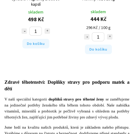
kapslí
skladem
skladem
444 Kč
498 Kč
296 Kč / 100 g
Do košíku
Do košíku
Zdravé těhotenství: Doplňky stravy pro podporu matek a
dětí
V naší speciální kategorii
doplňků stravy pro těhotné ženy
se zaměřujeme
na jedinečné potřeby ženského těla během tohoto období. Naše nabídka
vitamínů, minerálů a probiotik je pečlivě vybraná s ohledem na potřeby
těhotných žen, zajišťující jim potřebné živiny pro zdravý vývoj plodu.
Jsme hrdí na kvalitu našich produktů, která je základem našeho přístupu.
Vyrábíme s důrazem na čistotu a bezpečnost, dodržujeme přísné standardy a