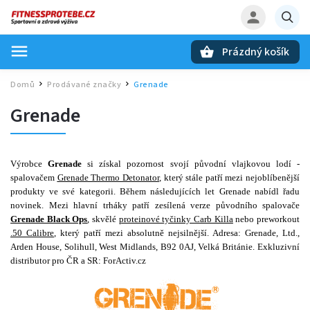
Prázdný košík
Hledat
Domů
Prodávané značky
Grenade
/
/
Grenade
Výrobce
Grenade
si získal pozornost svojí původní vlajkovou lodí -
spalovačem
Grenade Thermo Detonator
, který stále patří mezi nejoblíbenější
produkty ve své kategorii. Během následujících let Grenade nabídl řadu
novinek. Mezi hlavní trháky patří zesílená verze původního spalovače
Grenade Black Ops
, skvělé
proteinové tyčinky Carb Killa
nebo preworkout
.50 Calibre
, který patří mezi absolutně nejsilnější. Adresa: Grenade, Ltd.,
Arden House, Solihull, West Midlands, B92 0AJ, Velká Británie. Exkluzivní
distributor pro ČR a SR: ForActiv.cz