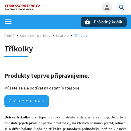
Prázdný košík
Hledat
Domů
Sportovní potřeby
Skating
Tříkolky
/
/
/
Tříkolky
Produkty teprve připravujeme.
Můžete se ale podívat na ostatní kategorie.
Zpět do obchodu
Dětské tříkolky
drží lépe rovnováhu dítěte a děti si je zamilují. Jsou to v
podstatě jejich první pojízdné prostředky, na kterých se naučí jezdit, odrážet
se a držet balanc. Jízda na
tříkolce
je mnohem jednodušší, než na klasické