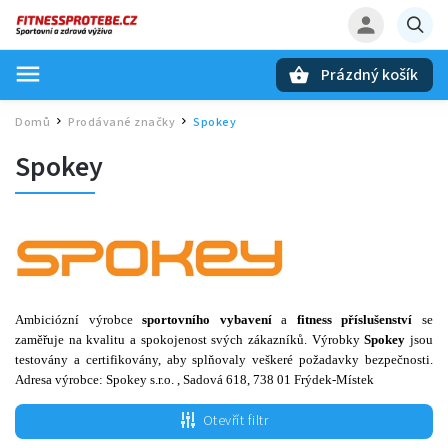
Prázdný košík
Hledat
Domů
Prodávané značky
Spokey
/
/
Spokey
Ambiciózní výrobce
sportovního vybavení
a
fitness příslušenství
se
zaměřuje na kvalitu a spokojenost svých zákazníků. Výrobky
Spokey
jsou
testovány a certifikovány, aby splňovaly veškeré požadavky bezpečnosti.
Adresa výrobce: Spokey s.r.o. ,
Sadová 618, 738 01 Frýdek-Místek
Otevřít filtr