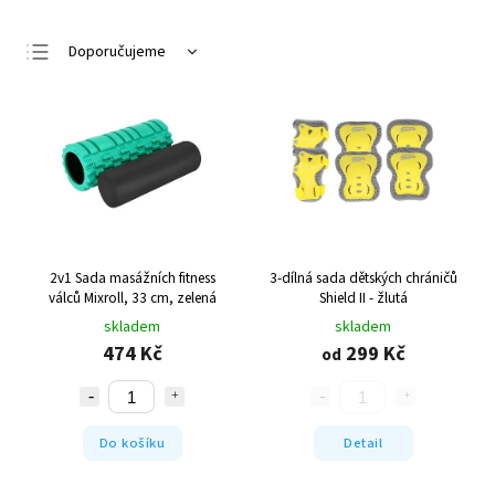
Doporučujeme
Nejlevnější
Nejdražší
Nejprodávanější
Abecedně
2v1 Sada masážních fitness
3-dílná sada dětských chráničů
válců Mixroll, 33 cm, zelená
Shield II - žlutá
skladem
skladem
474 Kč
299 Kč
od
Do košíku
Detail