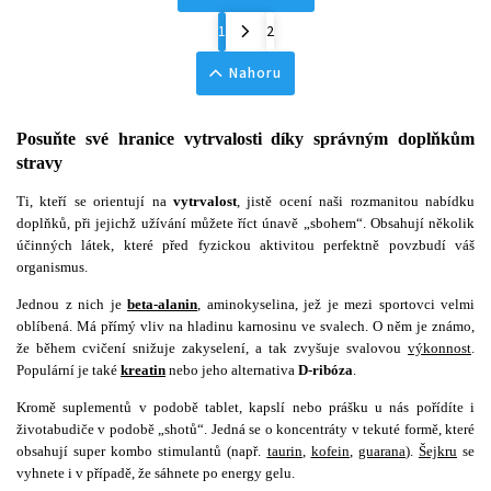
1
2
Nahoru
Posuňte své hranice vytrvalosti díky správným doplňkům
stravy
Ti, kteří se orientují na
vytrvalost
, jistě ocení naši rozmanitou nabídku
doplňků, při jejichž užívání můžete říct únavě „sbohem“. Obsahují několik
účinných látek, které před fyzickou aktivitou perfektně povzbudí váš
organismus.
Jednou z nich je
beta-alanin
, aminokyselina, jež je mezi sportovci velmi
oblíbená. Má přímý vliv na hladinu karnosinu ve svalech. O něm je známo,
že během cvičení snižuje zakyselení, a tak zvyšuje svalovou
výkonnost
.
Populární je také
kreatin
nebo jeho alternativa
D-ribóza
.
Kromě suplementů v podobě tablet, kapslí nebo prášku u nás pořídíte i
životabudiče v podobě „shotů“. Jedná se o koncentráty v tekuté formě
, které
obsahují super kombo stimulantů (např.
taurin
,
kofein
,
guarana
).
Šejkru
se
vyhnete i v případě, že sáhnete po energy gelu.