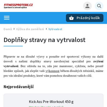
Prázdný košík
Hledat
Domů
Výživa dle zaměření
Vytrvalost
/
/
Doplňky stravy na vytrvalost
Připravte se na dlouhé výzvy a posuňte své sportovní výkony na další
úroveň s našimi doplňky stravy navrženými speciálně pro
zvýšení
vytrvalosti
. Bez ohledu na to, zda jste maratonec, cyklista, nebo prostě
hledáte způsob, jak zlepšit vaši
výkonnost
během dlouhých tréninků, máme
pro vás ideální produkty, které vám pomohou dosáhnout vašich cílů.
Nejprodávanější
Kick Ass Pre-Workout 450 g