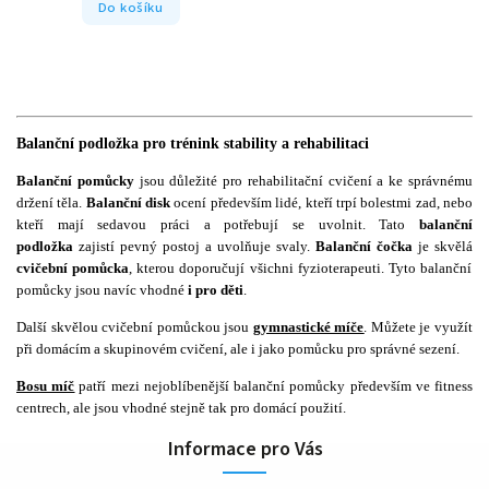
Do košíku
Balanční podložka pro trénink stability a rehabilitaci
Balanční pomůcky
jsou důležité pro rehabilitační cvičení a ke správnému
držení těla.
Balanční disk
ocení především lidé, kteří trpí bolestmi zad, nebo
kteří mají sedavou práci a potřebují se uvolnit. Tato
balanční
podložka
zajistí pevný postoj a uvolňuje svaly.
Balanční čočka
je skvělá
cvičební pomůcka
, kterou doporučují všichni fyzioterapeuti. Tyto balanční
pomůcky jsou navíc vhodné
i pro děti
.
Další skvělou cvičební pomůckou jsou
gymnastické míče
. Můžete je využít
při domácím a skupinovém cvičení, ale i jako pomůcku pro správné sezení.
Bosu míč
patří mezi nejoblíbenější balanční pomůcky především ve fitness
centrech, ale jsou vhodné stejně tak pro domácí použití.
Informace pro Vás