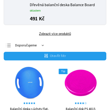
Dřevěná balanční deska Balance Board
skladem
491 Kč
Zobrazit více produktů
Doporučujeme
Nejlevnější
Otevřít filtr
Nejdražší
Nejprodávanější
Tip
Abecedně
Balanční deska s úchyty Flat,
Balanční disk PS 4015