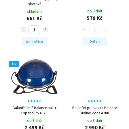
plastová
do 3 dnů
skladem
579 Kč
661 Kč
Detail
Do košíku
Tip
Balanční míč Balance ball +
Balanční polokoule Balance
Expand PS 4023
Trainer Zone 4200
do 3 dnů
do 3 dnů
2 499 Kč
2 990 Kč