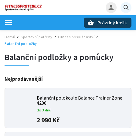
Prázdný košík
Hledat
Domů
Sportovní potřeby
Fitness příslušenství
/
/
/
Balanční podložky
Balanční podložky a pomůcky
Nejprodávanější
Balanční polokoule Balance Trainer Zone
4200
do 3 dnů
2 990 Kč