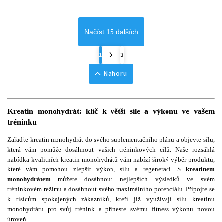
Načíst 15 dalších
1
3
Nahoru
Kreatin monohydrát: klíč k větší síle a výkonu ve vašem
tréninku
Zařaďte kreatin monohydrát do svého suplementačního plánu a objevte sílu,
která vám pomůže dosáhnout vašich tréninkových cílů. Naše rozsáhlá
nabídka kvalitních kreatin monohydrátů vám nabízí široký výběr produktů,
které vám pomohou zlepšit výkon,
sílu
a
regeneraci
. S
kreatinem
monohydrátem
můžete dosáhnout nejlepších výsledků ve svém
tréninkovém režimu a dosáhnout svého maximálního potenciálu. Připojte se
k tisícům spokojených zákazníků, kteří již využívají sílu kreatinu
monohydrátu pro svůj trénink a přineste svému fitness výkonu novou
úroveň.