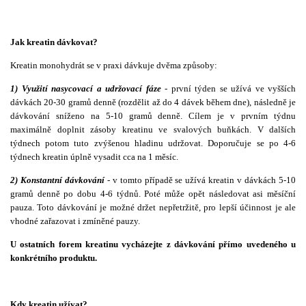
Jak kreatin dávkovat?
Kreatin monohydrát se v praxi dávkuje dvěma způsoby:
1)
Využití nasycovací a udržovací fáze
- první týden se užívá ve vyšších
dávkách 20-30 gramů denně (rozdělit až do 4 dávek během dne), následně je
dávkování sníženo na 5-10 gramů denně. Cílem je v prvním týdnu
maximálně doplnit zásoby kreatinu ve svalových buňkách. V dalších
týdnech potom tuto zvýšenou hladinu udržovat. Doporučuje se po 4-6
týdnech kreatin úplně vysadit cca na 1 měsíc.
2) Konstantní dávkování
- v tomto případě se užívá kreatin v dávkách 5-10
gramů denně po dobu 4-6 týdnů. Poté může opět následovat asi měsíční
pauza. Toto dávkování je možné držet nepřetržitě, pro lepší účinnost je ale
vhodné zařazovat i zmíněné pauzy.
U ostatních forem kreatinu vycházejte z dávkování přímo uvedeného u
konkrétního produktu.
Kdy kreatin užívat?