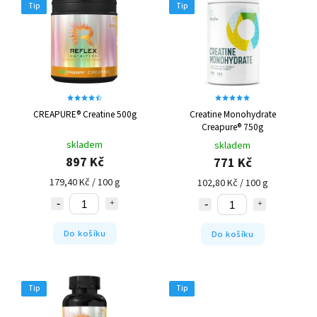
Tip
Tip
Abecedně
CREAPURE® Creatine 500g
Creatine Monohydrate
Creapure® 750g
skladem
skladem
897 Kč
771 Kč
179,40 Kč / 100 g
102,80 Kč / 100 g
Do košíku
Do košíku
Tip
Tip