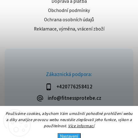
Doprava a platba
Obchodní podmínky
Ochrana osobních údajů
Reklamace, výměna, vrácení zboží
Zákaznická podpora:
+420776258412
info@fitnessprotebe.cz
Používáme cookies, abychom Vám umožnili pohodlné prohlížení webu
a díky analýze provozu webu neustále zlepšovali jeho funkce, výkon a
použitelnost.
Více informací
Copyright 2026
Fitnessprotebe.cz
. Všechna práva vyhrazena.
Vytvořil
Shoptet
| Design
Shoptak.cz
Nastavení