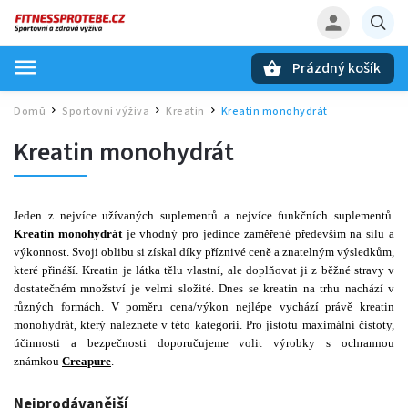
Prázdný košík
Hledat
Domů
Sportovní výživa
Kreatin
Kreatin monohydrát
/
/
/
Kreatin monohydrát
Jeden z nejvíce užívaných suplementů a nejvíce funkčních suplementů.
Kreatin monohydrát
je vhodný pro jedince zaměřené především na sílu a
výkonnost. Svoji oblibu si získal díky příznivé ceně a znatelným výsledkům,
které přináší. Kreatin je látka tělu vlastní, ale doplňovat ji z běžné stravy v
dostatečném množství je velmi složité. Dnes se kreatin na trhu nachází v
různých formách. V poměru cena/výkon nejlépe vychází právě kreatin
monohydrát, který naleznete v této kategorii. Pro jistotu maximální čistoty,
účinnosti a bezpečnosti doporučujeme volit výrobky s ochrannou
známkou
Creapure
.
Nejprodávanější