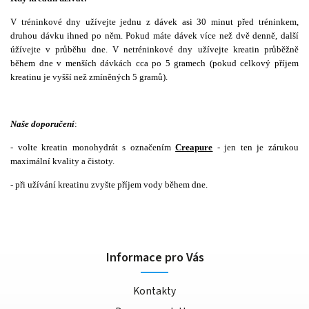
V tréninkové dny užívejte jednu z dávek asi 30 minut před tréninkem,
druhou dávku ihned po něm. Pokud máte dávek více než dvě denně, další
úžívejte v průběhu dne. V netréninkové dny užívejte kreatin průběžně
během dne v menších dávkách cca po 5 gramech (pokud celkový příjem
kreatinu je vyšší než zmíněných 5 gramů).
Naše doporučení
:
- volte kreatin monohydrát s označením
Creapure
- jen ten je zárukou
maximální kvality a čistoty.
- při užívání kreatinu zvyšte příjem vody během dne.
Informace pro Vás
Kontakty