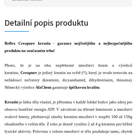
Detailní popis produktu
Reflex Creapure kreatin
-
garance nejčistějšího a nejbezpečnějšího
produktu na současném trhu!
Přesto, že je na trhu nepřeberné množství forem a výrobců
kreatinu,
Creapure
je jediný kreatin na světě (!!), který je trvale testován na
nežádoucí nečistoty (kreatinin, dicyandiamid, dihydrotriazin, thiourea).
Německý výrobce
AlzChem
garantuje
špičkovou kvalitu
.
Kreatin
je látka tělu vlastní, je přítomna v každé lidské buňce jako zdroj pro
obnovu buněčné energie ATP. V závislosti na tělesné hmotnosti a množství
svalové hmoty, představují zásoby kreatinu množství v rozpětí 100 až 150g
obsaženého v celém těle. Z toho je denně využito 2 až 4 g kreatinu pro běžné
fyzické aktivity. Polovinu z tohoto množství si tělo produkuje samo, zbytek