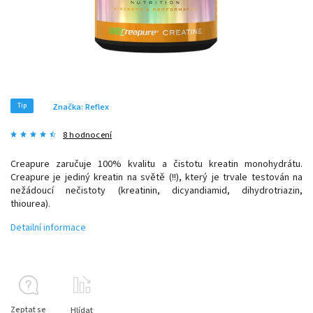
Tip
Značka:
Reflex
8 hodnocení
Creapure zaručuje 100% kvalitu a čistotu kreatin monohydrátu.
Creapure je jediný kreatin na světě (!!), který je trvale testován na
nežádoucí nečistoty (kreatinin, dicyandiamid, dihydrotriazin,
thiourea).
Detailní informace
Zeptat se
Hlídat