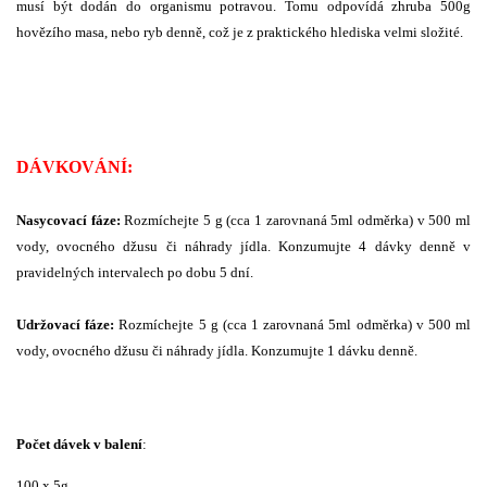
musí být dodán do organismu potravou. Tomu odpovídá zhruba 500g
hovězího masa, nebo ryb denně, což je z praktického hlediska velmi složité.
DÁVKOVÁNÍ:
Nasycovací fáze:
Rozmíchejte 5 g (cca 1 zarovnaná 5ml odměrka) v 500 ml
vody, ovocného džusu či náhrady jídla. Konzumujte 4 dávky denně v
pravidelných intervalech po dobu 5 dní.
Udržovací fáze:
Rozmíchejte 5 g (cca 1 zarovnaná 5ml odměrka) v 500 ml
vody, ovocného džusu či náhrady jídla. Konzumujte 1 dávku denně.
Počet dávek v balení
:
100 x 5g