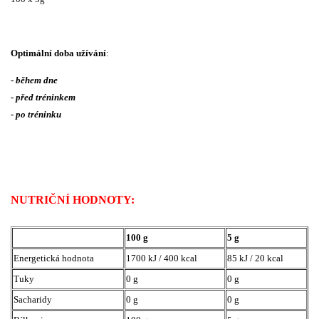
Optimální doba užívání
:
-
během dne
- před tréninkem
-
po tréninku
NUTRIČNÍ HODNOTY:
100 g
5 g
Energetická hodnota
1700 kJ / 400 kcal
85 kJ / 20 kcal
Tuky
0 g
0 g
Sacharidy
0 g
0 g