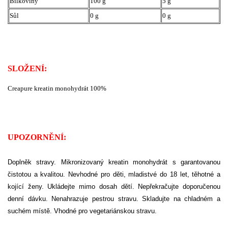
Bílkoviny
100 g
5 g
Sůl
0 g
0 g
SLOŽENÍ:
Creapure kreatin monohydrát 100%
UPOZORNĚNÍ:
Doplněk stravy. Mikronizovaný kreatin monohydrát s garantovanou
čistotou a kvalitou. Nevhodné pro děti, mladistvé do 18 let, těhotné a
kojící ženy. Ukládejte mimo dosah dětí. Nepřekračujte doporučenou
denní dávku. Nenahrazuje pestrou stravu. Skladujte na chladném a
suchém místě. Vhodné pro vegetariánskou stravu.