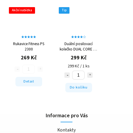
Akční nabídka
Tip
Rukavice Fitness PS
Duální posilovací
2300
kolečko DUAL CORE PS
4042
269 Kč
299 Kč
299 Kč / 1 ks
Detail
Do košíku
Informace pro Vás
Kontakty