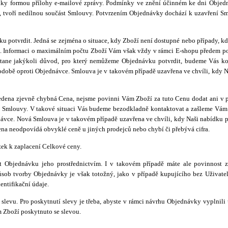
nky formou přílohy e-mailové zprávy. Podmínky ve znění účinném ke dni Objedná
vy, tvoří nedílnou součást Smlouvy. Potvrzením Objednávky dochází k uzavření 
 potvrdit. Jedná se zejména o situace, kdy
Zboží není dostupné nebo případy, k
ěno. Informaci o maximálním počtu Zboží Vám však vždy v rámci E-shopu předem 
stane jakýkoli důvod, pro který nemůžeme Objednávku potvrdit, budeme Vás ko
obě oproti Objednávce. Smlouva je v takovém případě uzavřena ve chvíli, kdy N
ena zjevně chybná Cena, nejsme povinni Vám Zboží za tuto Cenu dodat ani v p
ení Smlouvy. V takové situaci Vás budeme bezodkladně kontaktovat a zašleme Vá
ce. Nová Smlouva je v takovém případě uzavřena ve chvíli, kdy Naši nabídku po
na neodpovídá obvyklé ceně u jiných prodejců nebo chybí či přebývá cifra.
ek k zaplacení Celkové ceny.
it Objednávku jeho prostřednictvím. I v takovém případě máte ale povinnost z
ůsob tvorby Objednávky je však totožný, jako v případě kupujícího bez Uživate
entifikační údaje.
evu. Pro poskytnutí slevy je třeba, abyste v rámci návrhu Objednávky vyplnili 
m Zboží poskytnuto se slevou.