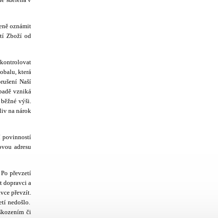
leně oznámit
tí Zboží od
kontrolovat
obalu, která
rušení Naší
padě vzniká
běžné výši.
iv na nárok
 povinností
ovou adresu
.
Po převzetí
t dopravci a
vce převzít.
tí nedošlo.
škozením či