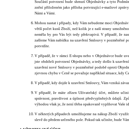
Součástí potvrzení bude shrnutí Objednávky a tyto Podmí
znění přiloženém jako příloha potvrzující e-mailové zprá
Námi a Vámi.
Mohou nastat i případy, kdy Vám nebudeme moci Objednávku
větší počet kusů Zboží, než kolik je z naší strany umožn
neměla by pro Vás být tedy překvapivá. V případě, že na
zašleme Vám nabídku na uzavření Smlouvy v pozměněné pod
potvrdíte.
V případě, že v rámci E-shopu
nebo v Objednávce bude uved
jste obdrželi potvrzení Objednávky, a tedy došlo k uzavř
uzavření nové Smlouvy v pozměněné podobě oproti Objednáv
zjevnou chybu v Ceně se považuje například situace, kdy Ce
V případě, kdy dojde k uzavření Smlouvy, Vám vzniká závaz
V případě, že máte zřízen Uživatelský účet, můžete učin
správnost, pravdivost a úplnost předvyplněných údajů. Zp
výhodou však je, že není třeba opakovaně vyplňovat Vaše id
V některých případech umožňujeme na nákup Zboží využít sl
slevě do předem určeného pole. Pokud tak učiníte, bude Vá