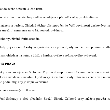
vat do svého Uživatelského účtu.
právně a pravdivě všechny zadávané údaje a
v případě změny je aktualizovat.
jménem a heslem. Ohledně těchto přístupových je Vaší povinností zachovávat ml
ch zneužití, neneseme za to žádnou odpovědnost.
 jeho využívání třetím osobám.
 když jej více než
3 roky
nevyužíváte, či v případě, kdy porušíte své povinnosti d
jména s ohledem na nutnou údržbu hardwarového a softwarového vybavení.
HO PRÁVA
vky a samozřejmě ve Smlouvě. V případě rozporu mezi Cenou uvedenou u Zboží
í Cena uvedená v návrhu Objednávky, která bude vždy totožná s cenou ve Smlou
ně podmínky, kdy je doprava zdarma.
latků stanovených zákonem.
ení Smlouvy a před předáním Zboží. Úhradu Celkové ceny můžete provést ná