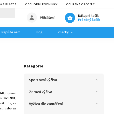
A A PLATBA
OBCHODNÍ PODMÍNKY
OCHRANA OSOBNÍCH ÚDAJŮ
Nákupní košík
Přihlášení
Prázdný košík
Napište nám
Blog
Značky
Kategorie
Sportovní výživa
Zdravá výživa
960
, zapsané
6 261 991
,
Výživa dle zaměření
 zákoník, ve
osti nebo na