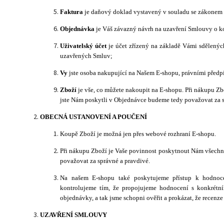
Faktura
je daňový doklad vystavený v souladu se zákonem 
Objednávka
je Váš závazný návrh na uzavření Smlouvy o k
Uživatelský účet
je účet zřízený na základě Vámi sdělený
uzavřených Smluv;
Vy
jste osoba nakupující na Našem E-shopu, právními předp
Zboží
je vše, co můžete nakoupit na E-shopu.
Při nákupu Zb
jste Nám poskytli v Objednávce budeme tedy považovat za s
OBECNÁ USTANOVENÍ A POUČENÍ
Koupě Zboží je možná jen přes webové rozhraní E-shopu.
Při nákupu Zboží je Vaše povinnost poskytnout Nám všechny
považovat za správné a pravdivé.
Na našem E-shopu také poskytujeme přístup k hodnocen
kontrolujeme tím, že propojujeme hodnocení s konkrétn
objednávky, a tak jsme schopni ověřit a prokázat, že recenze
UZAVŘENÍ SMLOUVY