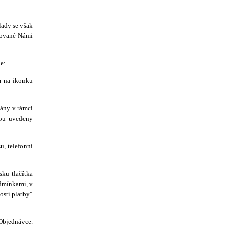
lady se však
čtované Námi
e:
m na ikonku
ány v rámci
dou uvedeny
u, telefonní
ku tlačítka
odmínkami, v
ostí platby“
Objednávce.