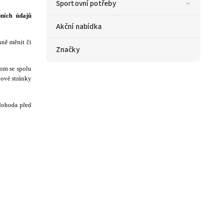
Sportovní potřeby
ních údajů
Akční nabídka
ně měnit či
Značky
hom se spolu
bové stránky
dohoda před