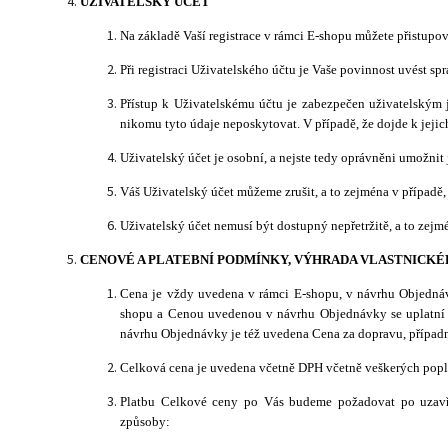
UŽIVATELSKÝ ÚČET
Na základě Vaší registrace v rámci E-shopu můžete přistupo
Při registraci Uživatelského účtu je Vaše povinnost uvést s
Přístup k Uživatelskému účtu je zabezpečen uživatelským 
nikomu tyto údaje neposkytovat. V případě, že dojde k jeji
Uživatelský účet je osobní, a nejste tedy oprávněni umožnit
Váš Uživatelský
účet můžeme zrušit, a to zejména v případě,
Uživatelský účet nemusí být dostupný nepřetržitě, a to ze
CENOVÉ A PLATEBNÍ PODMÍNKY, VÝHRADA VLASTNICKÉ
Cena je vždy uvedena v rámci E-shopu, v návrhu Objedná
shopu a Cenou uvedenou v návrhu Objednávky s
e uplatn
návrhu Objednávky je též uvedena Cena za dopravu, případ
Celková cena je uvedena včetně DPH včetně veškerých pop
Platbu Celkové ceny po Vás budeme požadovat po uzavř
způsoby: