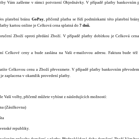
atby Vám zašleme v rámci potvrzení Objednávky. V případě platby bankovním 
řes platební bránu
GoPay
, přičemž platba se řídí podmínkami této platební brány
latby kartou online je Celková cena splatná do
7 dnů.
ručení Zboží oproti předání Zboží. V případě platby dobírkou je Celková cena 
ní Celkové ceny a bude zaslána na Vaši e-mailovou adresu. Faktura bude též
platíte Celkovou cenu a Zboží převezmete. V případě platby bankovním převodem
 je zaplacena v okamžik provedení platby.
e Vaší volby, přičemž můžete vybírat z následujících možností:
na (Zásilkovna)
šta
venské republiky.
 zvoleném způsobu doručení a platby. Předpokládaná doba doručení Zboží Vám bu