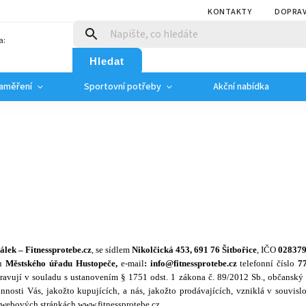
KONTAKTY
DOPRAV
a:
Hledat
zaměření
Sportovní potřeby
Akční nabídka
álek – Fitnessprotebe.cz
, se sídlem
Nikolčická 453, 691 76 Šitbořice
, IČO
02837
 u
Městského úřadu Hustopeče,
e-mail
: info@fitnessprotebe.cz
telefonní číslo
77
pravují v souladu s ustanovením § 1751 odst. 1 zákona č. 89/2012 Sb., občanský
nnosti Vás, jakožto kupujících, a nás, jakožto prodávajících, vzniklá v souvisl
 webových stránkách www.fitnessprotebe.cz