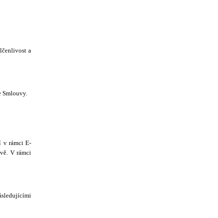
čenlivost a
le Smlouvy.
 v rámci E-
vě. V rámci
sledujícími