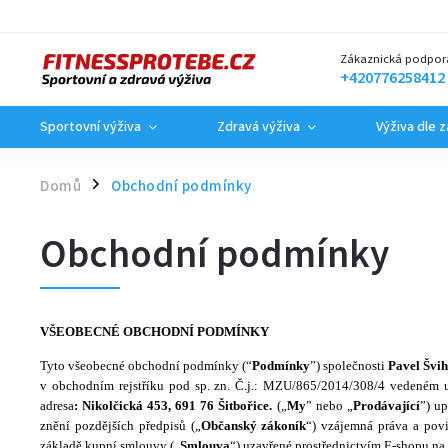
Zákaznická podpor
+420776258412
Sportovní výživa
Zdravá výživa
Výživa dle 
Domů
Obchodní podmínky
/
Obchodní podmínky
VŠEOBECNÉ OBCHODNÍ PODMÍNKY
Tyto všeobecné obchodní podmínky (“
Podmínky
”) společnosti
Pavel Švih
v obchodním rejstříku pod sp. zn. Č.j.: MZU/865/2014/308/4 vedeném
adresa
: Nikolčická 453, 691 76 Šitbořice.
(„
My
” nebo „
Prodávající
”) u
znění pozdějších předpisů („
Občanský zákoník
“) vzájemná práva a povi
základě kupní smlouvy („
Smlouva
“) uzavřené prostřednictvím E-shopu na