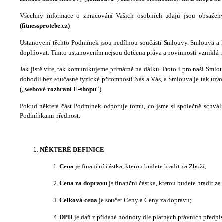
Všechny informace o zpracování Vašich osobních údajů jsou obsažen
(fitnessprotebe.cz)
Ustanovení těchto Podmínek jsou nedílnou součástí Smlouvy. Smlouva a
doplňovat. Tímto ustanovením nejsou dotčena práva a povinnosti vzniklá
Jak jistě víte, tak komunikujeme primárně na dálku. Proto i pro naši Sml
dohodli bez současné fyzické přítomnosti Nás a Vás, a Smlouva je tak uza
(„
webové rozhraní E-shopu
“).
Pokud některá část Podmínek odporuje tomu, co jsme si společně schvál
Podmínkami přednost.
NĚKTERÉ DEFINICE
Cena
je finanční částka, kterou budete hradit za Zboží;
Cena za dopravu
je finanční částka, kterou budete hradit za
Celková cena
je součet Ceny a Ceny za dopravu;
DPH
je daň z přidané hodnoty dle platných právních předpi