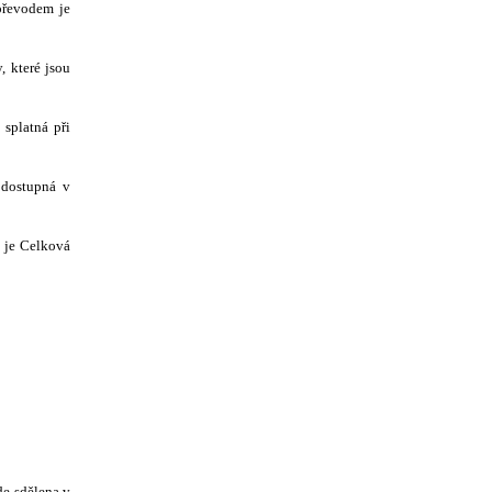
převodem je
, které jsou
splatná při
 dostupná v
 je Celková
de sdělena v