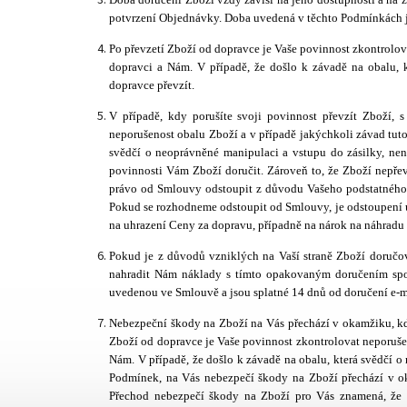
potvrzení Objednávky. Doba uvedená v těchto Podmínkách je
Po převzetí Zboží od dopravce je Vaše povinnost zkontrolov
dopravci a Nám. V případě, že došlo k závadě na obalu, 
dopravce převzít.
V případě, kdy porušíte svoji povinnost převzít Zboží, 
neporušenost obalu Zboží a v případě jakýchkoli závad tuto
svědčí o neoprávněné manipulaci a vstupu do zásilky, nen
povinnosti Vám Zboží doručit. Zároveň to, že Zboží nepř
právo od Smlouvy odstoupit z důvodu Vašeho podstatného p
Pokud se rozhodneme odstoupit od Smlouvy, je odstoupení 
na uhrazení Ceny za dopravu, případně na nárok na náhradu
Pokud je z důvodů vzniklých na Vaší straně Zboží doruč
nahradit Nám náklady s tímto opakovaným doručením spoj
uvedenou ve Smlouvě a jsou splatné 14 dnů od doručení e-m
Nebezpeční škody na Zboží na Vás přechází v okamžiku, kd
Zboží od dopravce je Vaše povinnost zkontrolovat neporuše
Nám. V případě, že došlo k závadě na obalu, která svědčí o
Podmínek, na Vás nebezpečí škody na Zboží přechází v oka
Přechod nebezpečí škody na Zboží pro Vás znamená, že o