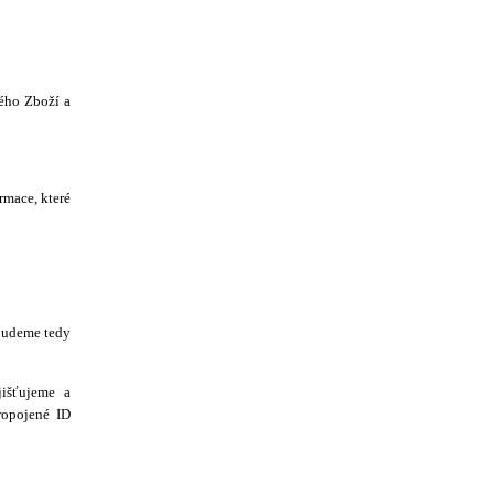
ého Zboží a
rmace, které
 budeme tedy
jišťujeme a
ropojené ID