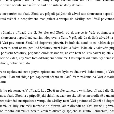
 pouze orientační a může se lišit od skutečné doby dodání.
at neporušenost obalu Zboží a v případě jakýchkoli závad tuto skutečnost neprod
která svědčí o neoprávněné manipulaci a vstupu do zásilky, není Vaší povinnos
s výjimkou případů dle čl.
Po převzetí Zboží od dopravce je Vaše povinnost z
 skutečnost neprodleně oznámit dopravci a Nám. V případě, že došlo k závadě na 
í Vaší povinností Zboží od dopravce převzít.
Podmínek, nemá to za následek po
evezmete, není odstoupení od Smlouvy mezi Námi a Vámi. Nám ale v takovém pří
orušení Smlouvy, případně Zboží uskladnit, za což nám od Vás náleží úplata v 
účinné v den, kdy Vám toto odstoupení doručíme. Odstoupení od Smlouvy nemá vl
 škody, pokud vznikla.
ováno opakovaně nebo jiným způsobem, než bylo ve Smlouvě dohodnuto, je Vaší
ené. Platební údaje pro zaplacení těchto nákladů Vám zašleme na Vaši e-mail
ailu.
y ho převezmete. V případě, kdy Zboží nepřevezmete, s výjimkou případů dle čl
nost obalu Zboží a v případě jakýchkoli závad tuto skutečnost neprodleně oznámi
 neoprávněné manipulaci a vstupu do zásilky, není Vaší povinností Zboží od dopra
mžiku, kdy jste měli možnost ho převzít, ale z důvodů na Vaší straně k převze
d tohoto okamžiku nesete veškeré důsledky spojené se ztrátou, zničením, po