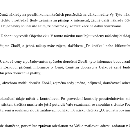
ičemž náklady na použití komunikačních prostředků na dálku hradíte Vy. Tyto nák
í těchto prostředků (tedy zejména za přístup k internetu), žádné další náklady ú
 Objednávky souhlasíte s tím, že prostředky komunikace na dálku využíváme.
a E-shopu vytvořili Objednávku. V tomto návrhu musí být uvedeny následující údaj
ujete Zboží, o jehož nákup máte zájem, tlačítkem „Do košíku“ nebo kliknutí
y Celkové ceny a požadovaném způsobu doručení Zboží; tyto informace budou zad
edí E-shopu, přičemž informace o Ceně, Ceně za dopravu a Celkové ceně bu
u jeho doručení a platby;
u, abychom mohli doručit Zboží, zejména tedy jméno, příjmení, doručovací adres
nčení údaje měnit a kontrolovat. Po provedení kontroly prostřednictvím stis
stiskem tlačítka musíte ale ještě potvrdit Vaše seznámení se a souhlas s těmito P
ení a souhlasu slouží zatrhávací políčko. Po stisku tlačítka „Objednat s povinn
de doručena, potvrdíme zprávou odeslanou na Vaši e-mailovou adresu zadanou v 