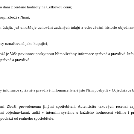
o dani z přidané hodnoty na Celkovou cenu;
oupi Zboží s Námi;
ch údajů, jež umožňuje uchování zadaných údajů a uchovávání historie objednan
isy označovaná jako kupující;
oží je Vaše povinnost poskytnout Nám všechny informace správně a pravdivě. Info
právné a pravdivé.
 informace správně a pravdivě. Informace, které jste Nám poskytli v Objednávce
í Zboží provedenému jinými spotřebiteli. Autenticitu takových recenzí za
ími objednávkami, tudíž v interním systému u každého hodnocení vidíme i p
 pochází od reálného spotřebitele.