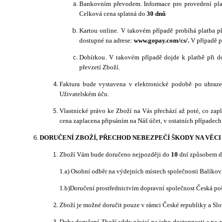
Bankovním převodem. Informace pro proved
ení pl
Celková cena splatná do
30 dnů
Kartou online. V takovém případě probíhá platba p
dostupné na adrese:
www.gopay.com/cs/.
V případě p
Dobírkou.
V takovém případě dojde k platbě při do
převzetí Zboží.
Faktura bude vystavena v elektronické podobě po uhraze
Uživatelském úču.
Vlastnické právo ke Zboží na Vás přechází až poté, co za
cena zaplacena připsáním na Náš účet, v ostatních případech
DORUČENÍ ZBOŽÍ, PŘECHOD NEBEZPEČÍ ŠKODY NA VĚCI
Zboží Vám
bude doručeno nejpozději do
10
d
ní způsobem dl
1.a) Osobní odběr na výdejních místech společnosti Balíkov
1.b)Doručení prostřednictvím dopravní společnost Česká po
Zboží je možné doručit pouze v rámci České republiky a Slo
Doba doručení Zboží vždy závisí na jeho dostupnosti a na