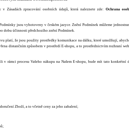
y v Zásadách zpracování osobních údajů, která naleznete zde:
Ochrana osob
 Podmínky jsou vyhotoveny v českém jazyce. Znění Podmínek můžeme jednostran
 po dobu účinnosti předchozího znění Podmínek.
ouvu platí, že jsou použity prostředky komunikace na dálku, které umožňují, abyc
vřena distančním způsobem v prostředí E-shopu, a to prostřednictvím rozhraní we
ili v rámci procesu Vašeho nákupu na Našem E-shopu, bude mít tato konkrétní 
 doručení Zboží, a to včetně ceny za jeho zabalení;
sů;