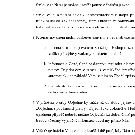
Smlouvu s Námi je možné uzavřít pouze v českém jazyce.
Smlouva je uzavírána na dálku prostřednictvím E-shopu, př
nijak neliší od základní sazby, kterou hradíte za používán
tedy nad rámec Celkové ceny nemusíte očekávat. Odesláním
K tomu, abychom mohli Smlouvu uzavřít, je třeba, abyste n
Informace o nakupovaném Zboží (na E-shopu označ
košíku při výběry varianty konkrétního zboží;
Informace o Ceně, Ceně za dopravu, způsobu platb
tvorby Objednávky v rámci uživatelského prostř
automaticky na
základě Vámi zvolného Zboží, způsob
Své identifikační a kontaktní údaje sloužící k tom
číslo a e-mailovou adresu.
V průběhu tvorby Objednávky může až do doby jejího doko
„Objednat s povinností platby“ Objednávku dokončíte. Před 
opačném případě nebude možné Objednávku dokončit. K potvrz
budou všechny vyplněné informace odeslány přímo Nám.
Vaši Objednávku Vám v co nejkratší době poté, kdy Nám bu