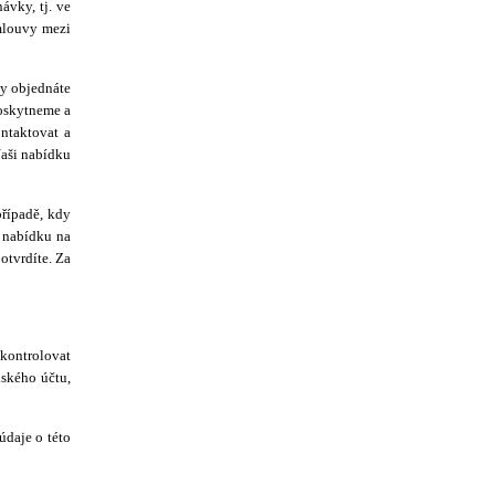
vky, tj. ve
Smlouvy mezi
dy objednáte
poskytneme a
ntaktovat a
aši nabídku
řípadě, kdy
m nabídku na
tvrdíte. Za
kontrolovat
lského účtu,
údaje o této