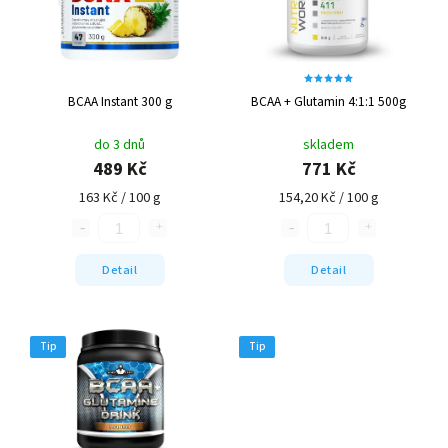
BCAA Instant 300 g
BCAA + Glutamin 4:1:1 500g
do 3 dnů
skladem
489 Kč
771 Kč
163 Kč / 100 g
154,20 Kč / 100 g
Detail
Detail
Tip
Tip