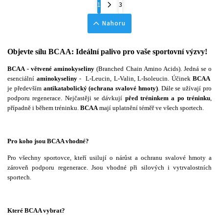
1
3
Nahoru
Objevte sílu BCAA: Ideální palivo pro vaše sportovní výzvy!
BCAA - větvené aminokyseliny
(Branched Chain Amino Acids). Jedná se o
esenciální
aminokyseliny
- L-Leucin, L-Valin, L-Isoleucin. Účinek
BCAA
je především
antikatabolický (ochrana svalové hmoty)
. Dále se užívají pro
podporu regenerace. Nejčastěji se dávkují
před tréninkem a po tréninku
,
případně i během tréninku.
BCAA
mají uplatnění téměř ve všech sportech.
Pro koho jsou BCAA vhodné?
Pro všechny sportovce, kteří usilují o nárůst a ochranu svalové hmoty a
zároveň podporu regenerace. Jsou vhodné při silových i vytrvalostních
sportech.
Které BCAA vybrat?