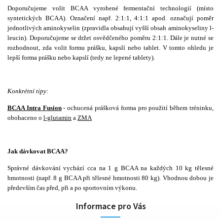
Doporučujeme volit BCAA vyrobené fermentační technologií (místo
syntetických BCAA). Označení např. 2:1:1, 4:1:1 apod. označují poměr
jednotlivých aminokyselin (zpravidla obsahují vyšší obsah aminokyseliny l-
leucin). Doporučujeme se držet osvědčeného poměru 2:1:1. Dále je nutné se
rozhodnout, zda volit formu prášku, kapslí nebo tablet. V tomto ohledu je
lepší forma prášku nebo kapslí (tedy ne lepené tablety).
Konkrétní tipy:
BCAA Intra Fusion
- ochucená prášková forma pro použití během tréninku,
obohaceno o
l-glutamin
a
ZMA
Jak dávkovat BCAA?
Správné dávkování vychází cca na 1 g BCAA na každých 10 kg tělesné
hmotnosti (např. 8 g BCAA při tělesné hmotnosti 80 kg). Vhodnou dobou je
především čas před, při a po sportovním výkonu.
Informace pro Vás