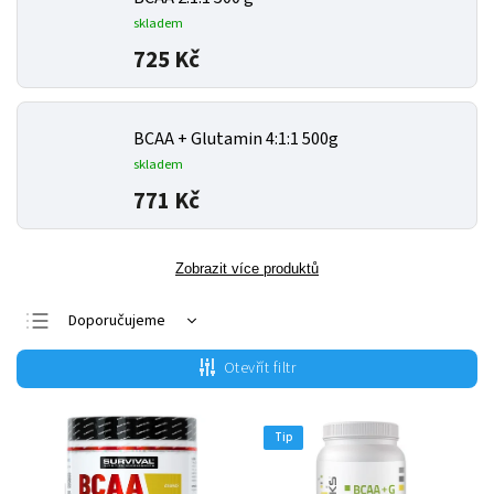
skladem
725 Kč
BCAA + Glutamin 4:1:1 500g
skladem
771 Kč
Zobrazit více produktů
Doporučujeme
Nejlevnější
Otevřít filtr
Nejdražší
Nejprodávanější
Tip
Abecedně