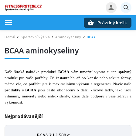
Prázdný košík
Hledat
Domů
Sportovní výživa
Aminokyseliny
BCAA
/
/
/
BCAA aminokyseliny
Naše široká nabídka produktů
BCAA
vám umožní vybrat si ten správný
produkt pro vaše potřeby. Od instantních až po kapsle nebo tekuté formy,
máme vše, co potřebujete k maximálnímu výkonu a regeneraci. Navíc naše
produkty s BCAA
jsou často obohaceny o další klíčové látky, jako jsou
vitamíny
,
minerály
nebo
antioxidanty
, které dále podporují vaše zdraví a
výkonnost.
Nejprodávanější
BCAA 2:1:1 500 g