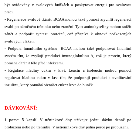
být oxidovány v svalových buňkách a poskytovat energii pro svalovou
práci.
-
Regenerace
svalové tkáně: BCAA mohou také pomoci zrychlit regeneraci
svalů po náročném tréninku nebo zranění. Tyto aminokyseliny mohou snížit
zánět a podpořit syntézu proteinů, což přispívá k obnově poškozených
svalových vláken.
- Podpora imunitního systému: BCAA mohou také podporovat imunitní
systém tím, že zvyšují produkci imunoglobulinu A, což je protein, který
pomáhá chránit tělo před infekcemi.
- Regulace hladiny cukru v krvi: Leucin a isoleucin mohou pomoci
regulovat hladinu cukru v krvi tím, že podporují produkci a uvolňování
inzulinu, který pomáhá přenášet cukr z krve do buněk.
DÁVKOVÁNÍ:
1 porce: 5 kapslí. V tréninkové dny užívejte jednu dávku denně po
probuzení nebo po tréninku. V netréninkové dny jedna porce po probuzení.