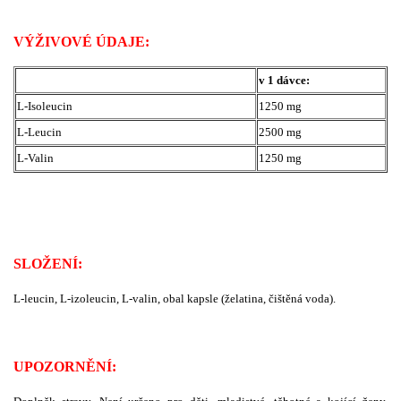
VÝŽIVOVÉ ÚDAJE:
v 1 dávce:
L-Isoleucin
1250 mg
L-Leucin
2500 mg
L-Valin
1250 mg
SLOŽENÍ:
L-leucin, L-izoleucin, L-valin, obal kapsle (želatina, čištěná voda).
UPOZORNĚNÍ: