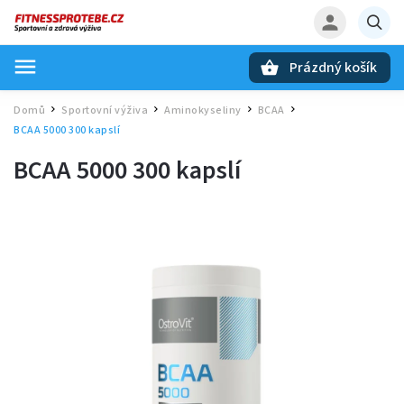
Prázdný košík
Hledat
Domů
Sportovní výživa
Aminokyseliny
BCAA
/
/
/
/
BCAA 5000 300 kapslí
BCAA 5000 300 kapslí