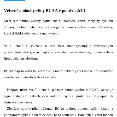
Větvené aminokyseliny BCAA v poměru 2:1:1
Mezi tyto aminokyseliny patří: leucin, isoleucin, valin. Měly by být tělu
dodány, protože patří mezi tzv. exogenní aminokyseliny – aminokyseliny,
které si lidské tělo neumí samo vyrobit.
Valin, leucin a isoleucin se řadí mezi aminokyseliny s rozvětvenými
postranními řetězci, které mají vliv v regulaci sacharidového, proteinového a
lipidového metabolismu.
BCAA mají několik funkcí v těle, z nichž některé jsou klíčové pro sportovce
a osoby zapojené do fyzické aktivity:
- Podpora růstu svalů: Leucin, jedna z aminokyselin v BCAA, aktivuje
signální dráhy v buňkách, které podporují syntézu proteinů a tím přispívají k
růstu svalové hmoty.
- Zlepšení sportovního výkonu: BCAA mohou pomoci snížit únavu a
podporovat výkon během cvičení nebo soutěžení. Isoleucin a valin mohou