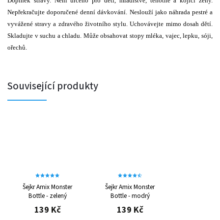
Doplněk stravy. Není určeno pro děti, mladistvé, těhotné a kojící ženy.
Nepřekračujte doporučené denní dávkování. Neslouží jako náhrada pestré a
vyvážené stravy a zdravého životního stylu. Uchovávejte mimo dosah dětí.
Skladujte v suchu a chladu. Může obsahovat stopy mléka, vajec, lepku, sóji,
ořechů.
Související produkty
Šejkr Amix Monster
Šejkr Amix Monster
Bottle - zelený
Bottle - modrý
139 Kč
139 Kč