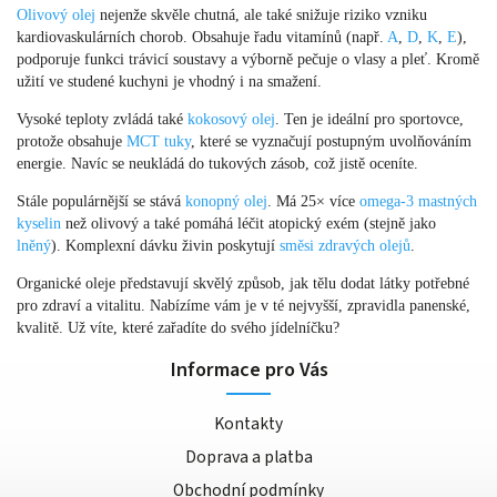
Olivový olej
nejenže skvěle chutná, ale také snižuje riziko vzniku
kardiovaskulárních chorob. Obsahuje řadu vitamínů (např.
A
,
D
,
K
,
E
),
podporuje funkci trávicí soustavy a výborně pečuje o vlasy a pleť. Kromě
užití ve studené kuchyni je vhodný i na smažení.
Vysoké teploty zvládá také
kokosový olej
. Ten je ideální pro sportovce,
protože obsahuje
MCT tuky
, které se vyznačují postupným uvolňováním
energie. Navíc se neukládá do tukových zásob, což jistě oceníte.
Stále populárnější se stává
konopný olej
. Má 25× více
omega-3 mastných
kyselin
než olivový a také pomáhá léčit atopický exém (stejně jako
lněný
). Komplexní dávku živin poskytují
směsi zdravých olejů
.
Organické oleje představují skvělý způsob, jak tělu dodat látky potřebné
pro zdraví a vitalitu. Nabízíme vám je v té nejvyšší, zpravidla panenské,
kvalitě. Už víte, které zařadíte do svého jídelníčku?
Informace pro Vás
Kontakty
Doprava a platba
Obchodní podmínky