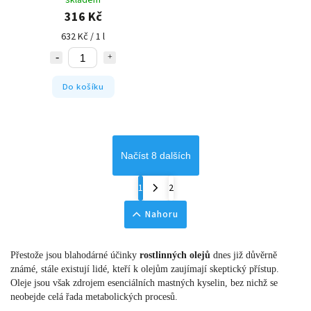
skladem
316 Kč
632 Kč / 1 l
Do košíku
Načíst 8 dalších
1
2
Nahoru
Přestože jsou blahodárné účinky
rostlinných olejů
dnes již důvěrně
známé, stále existují lidé, kteří k olejům zaujímají skeptický přístup.
Oleje jsou však zdrojem esenciálních mastných kyselin, bez nichž se
neobejde celá řada metabolických procesů.