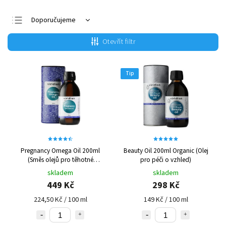
Doporučujeme
Nejlevnější
Otevřít filtr
Nejdražší
Nejprodávanější
Tip
Abecedně
Pregnancy Omega Oil 200ml
Beauty Oil 200ml Organic (Olej
(Směs olejů pro těhotné
pro péči o vzhled)
poskytující omega 3, 6 a 9)
skladem
skladem
449 Kč
298 Kč
224,50 Kč / 100 ml
149 Kč / 100 ml