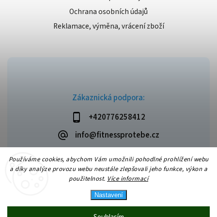
Ochrana osobních údajů
Reklamace, výměna, vrácení zboží
Zákaznická podpora:
+420776258412
info@fitnessprotebe.cz
Používáme cookies, abychom Vám umožnili pohodlné prohlížení webu
a díky analýze provozu webu neustále zlepšovali jeho funkce, výkon a
použitelnost.
Více informací
Copyright 2026
Fitnessprotebe.cz
. Všechna práva vyhrazena.
Vytvořil
Shoptet
| Design
Shoptak.cz
Nastavení