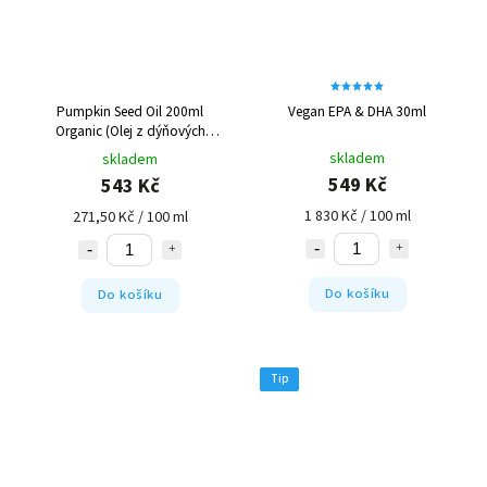
Pumpkin Seed Oil 200ml
Vegan EPA & DHA 30ml
Organic (Olej z dýňových
semínek Bio)
skladem
skladem
549 Kč
543 Kč
1 830 Kč / 100 ml
271,50 Kč / 100 ml
Do košíku
Do košíku
Tip