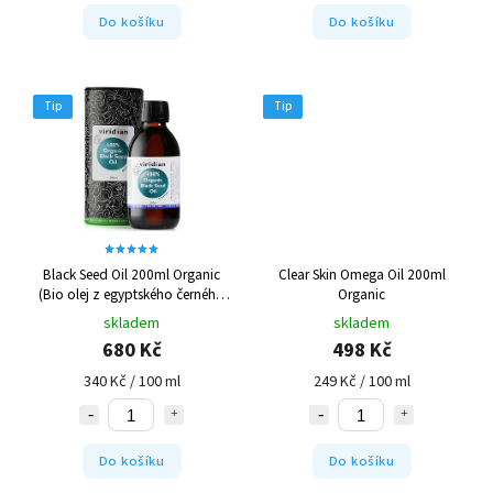
Do košíku
Do košíku
Tip
Tip
Black Seed Oil 200ml Organic
Clear Skin Omega Oil 200ml
(Bio olej z egyptského černého
Organic
kmínu)
skladem
skladem
680 Kč
498 Kč
340 Kč / 100 ml
249 Kč / 100 ml
Do košíku
Do košíku