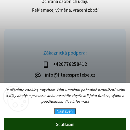
Ochrana osobních údajů
Reklamace, výměna, vrácení zboží
Zákaznická podpora:
+420776258412
info@fitnessprotebe.cz
Používáme cookies, abychom Vám umožnili pohodlné prohlížení webu
a díky analýze provozu webu neustále zlepšovali jeho funkce, výkon a
použitelnost.
Více informací
Copyright 2026
Fitnessprotebe.cz
. Všechna práva vyhrazena.
Vytvořil
Shoptet
| Design
Shoptak.cz
Nastavení
Souhlasím