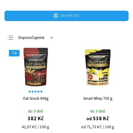
Otevřít filtr
Doporučujeme
Nejlevnější
Tip
Nejdražší
Nejprodávanější
Abecedně
Oat Snack 908g
Smart Whey 750 g
do 3 dnů
do 3 dnů
382 Kč
538 Kč
od
42,07 Kč / 100 g
od 71,73 Kč / 100 g