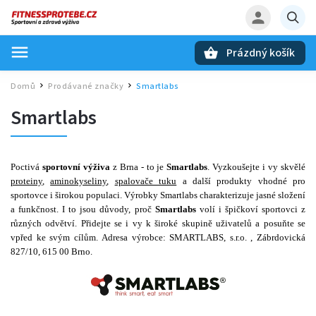
Prázdný košík
Hledat
Domů
Prodávané značky
Smartlabs
/
/
Smartlabs
Poctivá
sportovní výživa
z Brna - to je
Smartlabs
. Vyzkoušejte i vy skvělé
proteiny
,
aminokyseliny
,
spalovače tuku
a další produkty vhodné pro
sportovce i širokou populaci. Výrobky Smartlabs charakterizuje jasné složení
a funkčnost. I to jsou důvody, proč
Smartlabs
volí i špičkoví sportovci z
různých odvětví. Přidejte se i vy k široké skupině uživatelů a posuňte se
vpřed ke svým cílům.
Adresa výrobce: SMARTLABS, s.r.o. , Zábrdovická
827/10, 615 00 Brno.