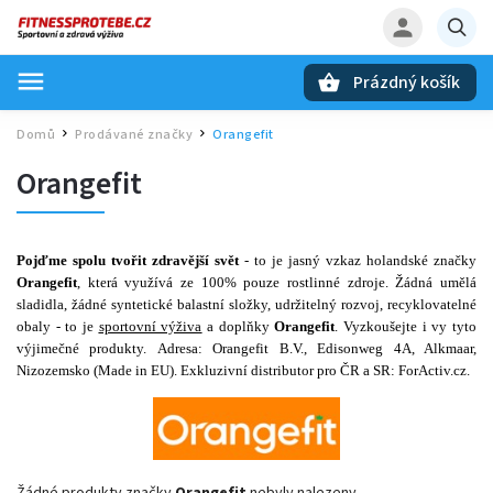
Prázdný košík
Hledat
Domů
Prodávané značky
Orangefit
/
/
Orangefit
Pojďme spolu tvořit zdravější svět
- to je jasný vzkaz holandské značky
Orangefit
, která využívá ze 100% pouze rostlinné zdroje. Žádná umělá
sladidla, žádné syntetické balastní složky, udržitelný rozvoj, recyklovatelné
obaly - to je
sportovní výživa
a doplňky
Orangefit
. Vyzkoušejte i vy tyto
výjimečné produkty. Adresa: Orangefit B.V., Edisonweg 4A, Alkmaar,
Nizozemsko (Made in EU). Exkluzivní distributor pro ČR a SR: ForActiv.cz.
Žádné produkty značky
Orangefit
nebyly nalezeny...