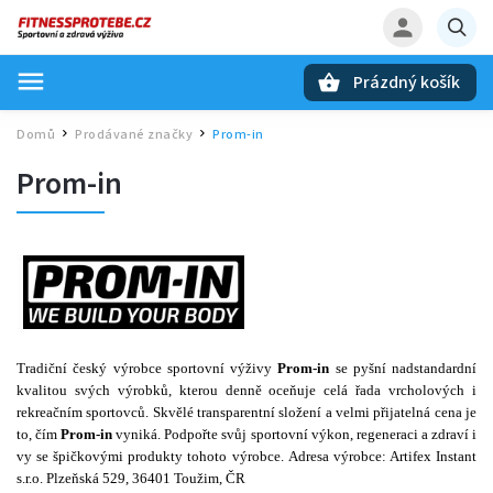
Prázdný košík
Hledat
Domů
Prodávané značky
Prom-in
/
/
Prom-in
Tradiční český výrobce sportovní výživy
Prom-in
se pyšní nadstandardní
kvalitou svých výrobků, kterou denně oceňuje celá řada vrcholových i
rekreačním sportovců. Skvělé transparentní složení a velmi přijatelná cena je
to, čím
Prom-in
vyniká. Podpořte svůj sportovní výkon, regeneraci a zdraví i
vy se špičkovými produkty tohoto výrobce.
Adresa výrobce: Artifex Instant
s.r.o. Plzeňská 529, 36401 Toužim, ČR