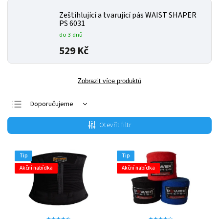
Zeštíhlující a tvarující pás WAIST SHAPER
PS 6031
do 3 dnů
529 Kč
Zobrazit více produktů
Doporučujeme
Nejlevnější
Otevřít filtr
Nejdražší
Nejprodávanější
Tip
Tip
Abecedně
Akční nabídka
Akční nabídka