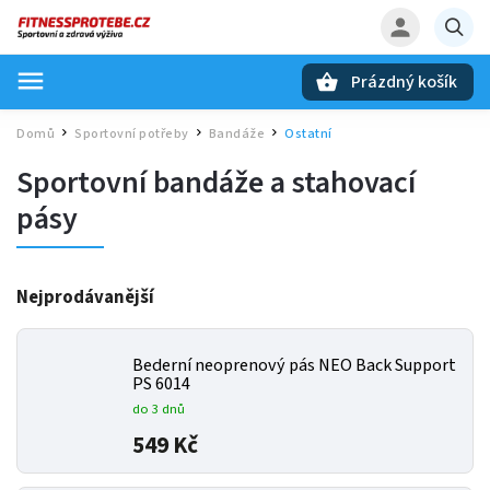
Prázdný košík
Hledat
Domů
Sportovní potřeby
Bandáže
Ostatní
/
/
/
Sportovní bandáže a stahovací
pásy
Nejprodávanější
Bederní neoprenový pás NEO Back Support
PS 6014
do 3 dnů
549 Kč