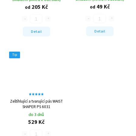
49 Kč
205 Kč
od
od
Detail
Detail
Tip
Zeštíhlující a tvarující pás WAIST
SHAPER PS 6031
do 3 dnů
529 Kč