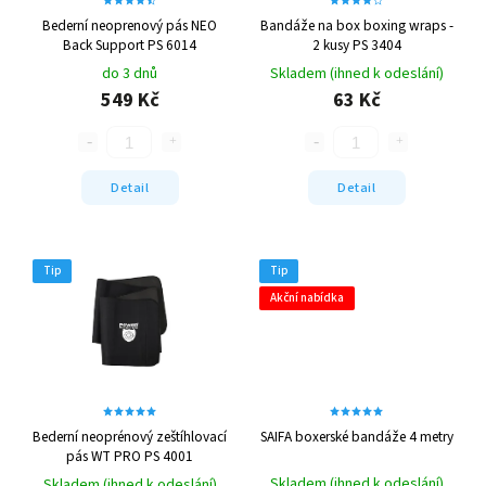
Bederní neoprenový pás NEO
Bandáže na box boxing wraps -
Back Support PS 6014
2 kusy PS 3404
do 3 dnů
Skladem (ihned k odeslání)
549 Kč
63 Kč
Detail
Detail
Tip
Tip
Akční nabídka
Bederní neoprénový zeštíhlovací
SAIFA boxerské bandáže 4 metry
pás WT PRO PS 4001
Skladem (ihned k odeslání)
Skladem (ihned k odeslání)