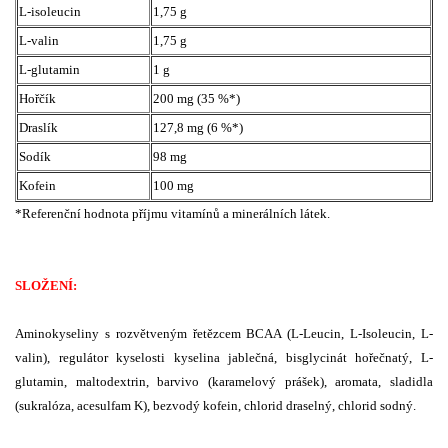
L-isoleucin
1,75 g
L-valin
1,75 g
L-glutamin
1 g
Hořčík
200 mg (35 %*)
Draslík
127,8 mg (6 %*)
Sodík
98 mg
Kofein
100 mg
*Referenční hodnota příjmu vitamínů a minerálních látek.
SLOŽENÍ:
Aminokyseliny s rozvětveným řetězcem BCAA (L-Leucin, L-Isoleucin, L-
valin), regulátor kyselosti kyselina jablečná, bisglycinát hořečnatý, L-
glutamin, maltodextrin, barvivo (karamelový prášek), aromata, sladidla
(sukralóza, acesulfam K), bezvodý kofein, chlorid draselný, chlorid sodný.