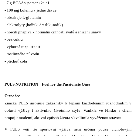
- 7 g BCAA v poměru 2:1:1
- 100 mg kofeinu v jedné dávce
- obsahuje L-glutamin
- elektrolyty (hořčík, draslík, sodík)
- hořčík přispívá k normální činnosti svalů a snížení únavy
- bez cukru
- výborná rozpustnost
- rostlinného původu
- příchuť cola
PULS NUTRITION – Fuel for the Passionate Ones
O značce
Značka PULS inspiruje zákazníky k lepším každodenním rozhodnutím v
oblasti výživy i aktivního životního stylu. Vznikla ve Finsku s cílem
propojit moderní, aktivní způsob života s kvalitní a vyváženou stravou.
V PULS věří, že sportovní výživa není určena pouze vrcholovým