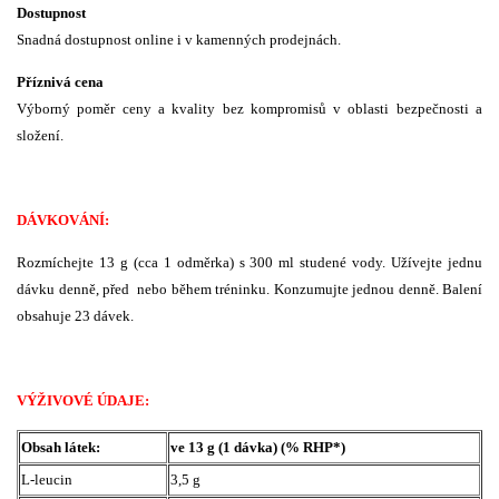
Dostupnost
Snadná dostupnost online i v kamenných prodejnách.
Příznivá cena
Výborný poměr ceny a kvality bez kompromisů v oblasti bezpečnosti a
složení.
DÁVKOVÁNÍ:
Rozmíchejte 13 g (cca 1 odměrka) s 300 ml studené vody. Užívejte jednu
dávku denně, před nebo během tréninku. Konzumujte jednou denně. Balení
obsahuje 23 dávek.
VÝŽIVOVÉ ÚDAJE:
Obsah látek:
ve 13 g (1 dávka) (% RHP*)
L-leucin
3,5 g