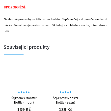
UPOZORNĚNÍ:
Nevhodné pro osoby s citlivostí na kofein. Nepřekračujte doporučenou denní
dávku. Nenahrazuje pestrou stravu. Skladujte v chladu a suchu, mimo dosah
dětí.
Související produkty
Šejkr Amix Monster
Šejkr Amix Monster
Bottle - modrý
Bottle - zelený
139 Kč
139 Kč