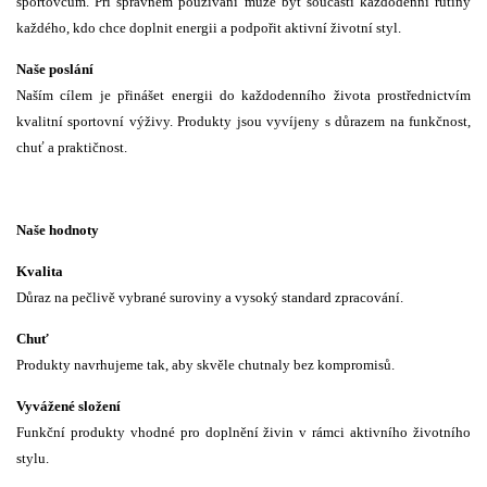
sportovcům. Při správném používání může být součástí každodenní rutiny
každého, kdo chce doplnit energii a podpořit aktivní životní styl.
Naše poslání
Naším cílem je přinášet energii do každodenního života prostřednictvím
kvalitní sportovní výživy. Produkty jsou vyvíjeny s důrazem na funkčnost,
chuť a praktičnost.
Naše hodnoty
Kvalita
Důraz na pečlivě vybrané suroviny a vysoký standard zpracování.
Chuť
Produkty navrhujeme tak, aby skvěle chutnaly bez kompromisů.
Vyvážené složení
Funkční produkty vhodné pro doplnění živin v rámci aktivního životního
stylu.