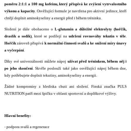
poměru 2:1:1 a 100 mg kofeinu, který přispívá ke zvýšení vytrvalostního
výkonu a kapacity
. Osvěžující formule je navržena pro aktivní jedince, kteří
chtějí doplnit aminokyseliny a energii před i během tréninku.
Složení je dále obohaceno o
L-glutamin a důležité elektrolyty (hořčík,
draslík a sodík)
, které se podílejí na
udržení rovnováhy tekutin v těle
.
Hořčík
zároveň přispívá
k normální činnosti svalů a ke snížení míry únavy
a vyčerpání
.
Díky své univerzálnosti můžete nápoj
užívat před tréninkem, během něj i
po jeho skončení
. Skvěle poslouží také jako osvěžující nápoj během dne,
kdy potřebujete doplnit tekutiny, aminokyseliny a energii.
Žádné kompromisy z hlediska chuti ani složení. Finská značka PULS
NUTRITION patří mezi špičku v oblasti sportovní a doplňkové výživy.
Hlavní benefity:
- podpora svalů a regenerace