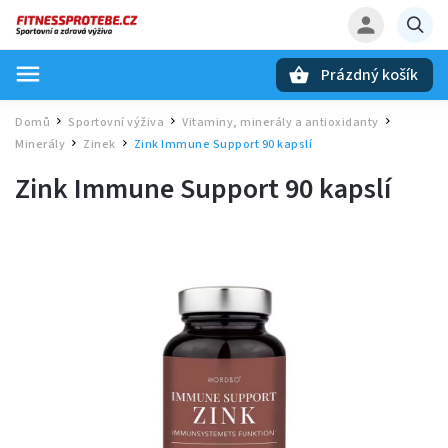
Prázdný košík
Hledat
Domů
Sportovní výživa
Vitaminy, minerály a antioxidanty
/
/
/
Minerály
Zinek
Zink Immune Support 90 kapslí
/
/
Zink Immune Support 90 kapslí