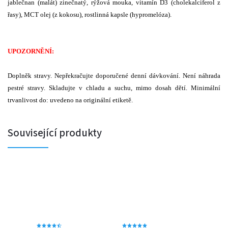
jablečnan (malát) zinečnatý, rýžová mouka, vitamín D3 (cholekalciferol z
řasy), MCT olej (z kokosu), rostlinná kapsle (hypromelóza).
UPOZORNĚNÍ:
Doplněk stravy. Nepřekračujte doporučené denní dávkování. Není náhrada
pestré stravy. Skladujte v chladu a suchu, mimo dosah dětí. Minimální
trvanlivost do: uvedeno na originální etiketě.
Související produkty