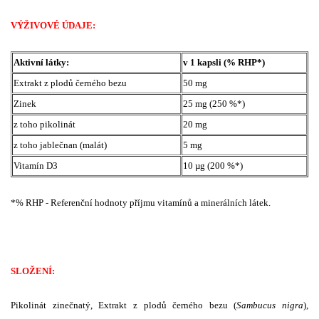
VÝŽIVOVÉ ÚDAJE:
Aktivní látky:
v 1 kapsli (% RHP*)
Extrakt z plodů černého bezu
50 mg
Zinek
25 mg (250 %*)
z toho pikolinát
20 mg
z toho jablečnan (malát)
5 mg
Vitamín D3
10 µg (200 %*)
*% RHP - Referenční hodnoty příjmu vitamínů a minerálních látek.
SLOŽENÍ:
Pikolinát zinečnatý, Extrakt z plodů černého bezu (
Sambucus nigra
),