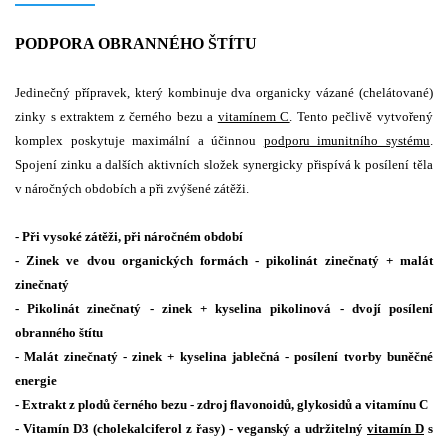
PODPORA OBRANNÉHO ŠTÍTU
Jedinečný přípravek, který kombinuje dva organicky vázané (chelátované)
zinky s extraktem z černého bezu a
vitamínem C
. Tento pečlivě vytvořený
komplex poskytuje maximální a účinnou
podporu imunitního systému
.
Spojení zinku a dalších aktivních složek synergicky přispívá k posílení těla
v náročných obdobích a při zvýšené zátěži.
- Při vysoké zátěži, při náročném období
- Zinek ve dvou organických formách - pikolinát zinečnatý + malát
zinečnatý
- Pikolinát zinečnatý - zinek + kyselina pikolinová - dvojí posílení
obranného štítu
- Malát zinečnatý - zinek + kyselina jablečná - posílení tvorby buněčné
energie
- Extrakt z plodů černého bezu - zdroj flavonoidů, glykosidů a vitamínu C
- Vitamín D3 (cholekalciferol z řasy) - veganský a udržitelný
vitamín D
s