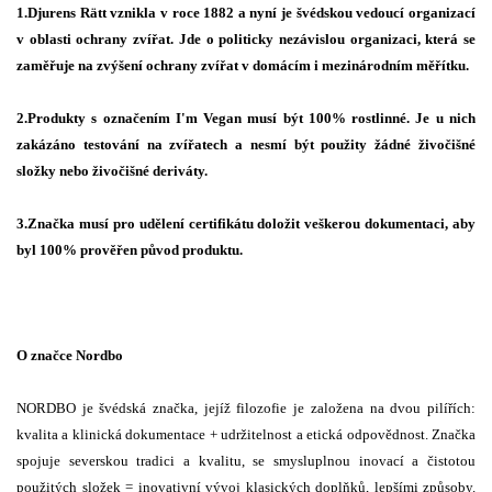
1.Djurens Rätt vznikla v roce 1882 a nyní je švédskou vedoucí organizací
v oblasti ochrany zvířat. Jde o politicky nezávislou organizaci, která se
zaměřuje na zvýšení ochrany zvířat v domácím i mezinárodním měřítku.
2.Produkty s označením I'm Vegan musí být 100% rostlinné. Je u nich
zakázáno testování na zvířatech a nesmí být použity žádné živočišné
složky nebo živočišné deriváty.
3.Značka musí pro udělení certifikátu doložit veškerou dokumentaci, aby
byl 100% prověřen původ produktu.
O značce Nordbo
NORDBO je švédská značka, jejíž filozofie je založena na dvou pilířích:
kvalita a klinická dokumentace + udržitelnost a etická odpovědnost. Značka
spojuje severskou tradici a kvalitu, se smysluplnou inovací a čistotou
použitých složek = inovativní vývoj klasických doplňků, lepšími způsoby.