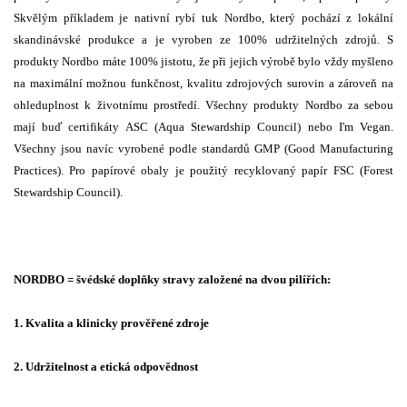
Skvělým příkladem je nativní rybí tuk Nordbo, který pochází z lokální
skandinávské produkce a je vyroben ze 100% udržitelných zdrojů.
S
produkty Nordbo máte 100% jistotu, že při jejich výrobě bylo vždy myšleno
na maximální možnou funkčnost, kvalitu zdrojových surovin a zároveň na
ohleduplnost k životnímu prostředí. Všechny produkty Nordbo za sebou
mají buď certifikáty ASC (Aqua Stewardship Council) nebo I'm Vegan.
Všechny jsou navíc vyrobené podle standardů GMP (Good Manufacturing
Practices). Pro papírové obaly je použitý recyklovaný papír FSC (Forest
Stewardship Council).
NORDBO = švédské doplňky stravy založené na dvou pilířích:
1. Kvalita a klinicky prověřené zdroje
2. Udržitelnost a etická odpovědnost