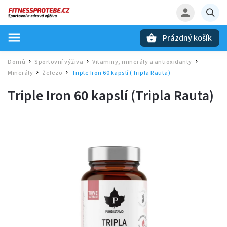
Prázdný košík
Hledat
Domů
Sportovní výživa
Vitaminy, minerály a antioxidanty
/
/
/
Minerály
Železo
Triple Iron 60 kapslí (Tripla Rauta)
/
/
Triple Iron 60 kapslí (Tripla Rauta)