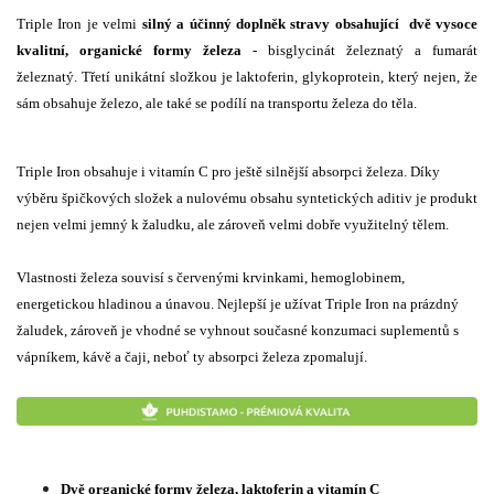
Triple Iron je velmi
silný a účinný doplněk stravy obsahující dvě vysoce
kvalitní, organické formy železa
- bisglycinát železnatý a fumarát
železnatý. Třetí unikátní složkou je laktoferin, glykoprotein, který nejen, že
sám obsahuje železo, ale také se podílí na transportu železa do těla.
Triple Iron obsahuje i vitamín C pro ještě silnější absorpci železa. Díky
výběru špičkových složek a nulovému obsahu syntetických aditiv je produkt
nejen velmi jemný k žaludku, ale zároveň velmi dobře využitelný tělem.
Vlastnosti železa souvisí s červenými krvinkami, hemoglobinem,
energetickou hladinou a únavou. Nejlepší je užívat Triple Iron na prázdný
žaludek, zároveň je vhodné se vyhnout současné konzumaci suplementů s
vápníkem, kávě a čaji, neboť ty absorpci železa zpomalují.
Dvě organické formy železa, laktoferin a vitamín C