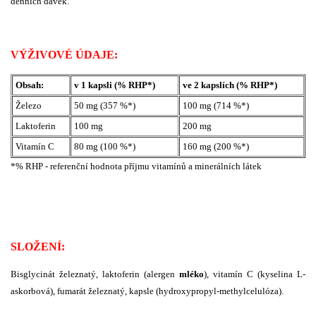
denních dávek.
VÝŽIVOVÉ ÚDAJE:
Obsah:
v 1 kapsli (% RHP*)
ve 2 kapslích (% RHP*)
Železo
50 mg (357 %*)
100 mg (714 %*)
Laktoferin
100 mg
200 mg
Vitamín C
80 mg (100 %*)
160 mg (200 %*)
*% RHP - referenční hodnota příjmu vitamínů a minerálních látek
SLOŽENÍ:
Bisglycinát železnatý, laktoferin (alergen
mléko
), vitamín C (kyselina L-
askorbová), fumarát železnatý, kapsle (hydroxypropyl-methylcelulóza).