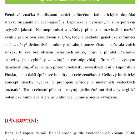
Prémiová značka Puhdistamo nabízí jedinečnou řadu etických doplňků
stravy, originálních adaptogenů z Laponska a výběrových superpotravin
nejvyšší jakosti. Nekompromisní a vášnivý přístup k maximální možné
kvalitě je doslova zakódován v DNA, tedy v základní genetické informaci
celé značky! Jednotlivé produkty obsahují pouze čistou směs aktivních
složek, to vše bez obsahu balastních aditiv, pojiv a plnidel. Prémiové
suroviny jsou vybírány ze zdrojů, které odpovídají přirozenému výskytu
daného druhu, ať se jedná o přírodní bohatství severských lesů v Laponsku a
Finsku, nebo další špičkové lokality po celé zeměkouli. Celkový holistický
koncept značky vychází z propojení přírody a moderních vědeckých
poznatků. Tento celostní přístup poskytuje jedinečné nutriční a synergické
botanické formulace, které jsou hluboce účinné a přesně vyvážené.
DÁVKOVÁNÍ:
Berte 1-2 kapsle denně. Balení obsahuje dle zvoleného dávkování 30-60