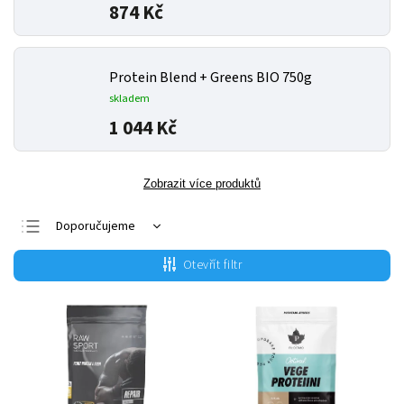
874 Kč
Protein Blend + Greens BIO 750g
skladem
1 044 Kč
Zobrazit více produktů
Doporučujeme
Nejlevnější
Otevřít filtr
Nejdražší
Nejprodávanější
Abecedně