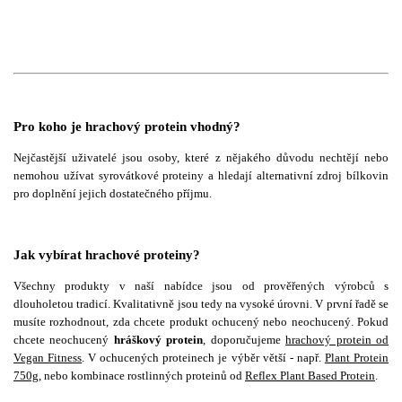
Pro koho je hrachový protein vhodný?
Nejčastější uživatelé jsou osoby, které z nějakého důvodu nechtějí nebo
nemohou užívat syrovátkové proteiny a hledají alternativní zdroj bílkovin
pro doplnění jejich dostatečného příjmu.
Jak vybírat hrachové proteiny?
Všechny produkty v naší nabídce jsou od prověřených výrobců s
dlouholetou tradicí. Kvalitativně jsou tedy na vysoké úrovni. V první řadě se
musíte rozhodnout, zda chcete produkt ochucený nebo neochucený. Pokud
chcete neochucený
hráškový protein
, doporučujeme
hrachový protein od
Vegan Fitness
. V ochucených proteinech je výběr větší - např.
Plant Protein
750g
, nebo kombinace rostlinných proteinů od
Reflex Plant Based Protein
.