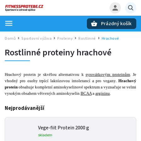
Prázdný košík
Hledat
Domů
Sportovní výživa
Proteiny
Rostlinné
Hrachové
/
/
/
/
Rostlinné proteiny hrachové
Hrachový protein je skvělou alternativou k
syrovátkovým proteinům
. Je
vhodný pro osoby trpící laktózovou intolerancí a pro vegany.
Hrachový
protein
obsahuje kompletní aminokyselinové spektrum a vyznačuje se velmi
vysokým obsahem větvených aminokyselin
BCAA
a
argininu
.
Nejprodávanější
Vege-fiit Protein 2000 g
skladem