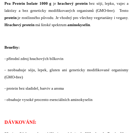
Pea Protein Isolate 1000 g
je
hrachový protein
bez
sóji
,
lepku, vajec a
laktózy
a bez
geneticky modifikovaných organismů (
GMO-free). Tento
protein
je rostlinného původu. Je vhodný pro všechny vegetariány i vegany.
Hrachový protein
má široké spektrum
aminokyselin
.
Benefity:
- přírodní zdroj hrachových bílkovin
- neobsahuje sóju, lepek, gluten ani geneticky modifikované organismy
(GMO-free)
- protein bez sladidel, barviv a aroma
- obsahuje vysoké procento esenciálních aminokyselin
DÁVKOVÁNÍ: