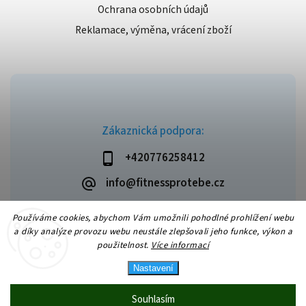
Ochrana osobních údajů
Reklamace, výměna, vrácení zboží
Zákaznická podpora:
+420776258412
info@fitnessprotebe.cz
Používáme cookies, abychom Vám umožnili pohodlné prohlížení webu
a díky analýze provozu webu neustále zlepšovali jeho funkce, výkon a
použitelnost.
Více informací
Copyright 2026
Fitnessprotebe.cz
. Všechna práva vyhrazena.
Vytvořil
Shoptet
| Design
Shoptak.cz
Nastavení
Souhlasím