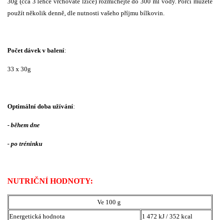
30g (cca 3 lehce vrchovaté lžíce) rozmíchejte do 300 ml vody. Porcí můžete
použít několik denně, dle nutnosti vašeho příjmu bílkovin.
Počet dávek v balení
:
33 x 30g
Optimální doba užívání
:
-
během dne
- po tréninku
NUTRIČNÍ HODNOTY:
Ve 100 g
Energetická hodnota
1 472 kJ / 352 kcal