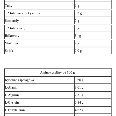
Tuky
1 g
Z toho mastné kyseliny
0,2 g
Sacharidy
0 g
Z toho cukry
0 g
Bílkoviny
84 g
Vláknina
2 g
Sodík
2,0 g
Aminokyseliny ve 100 g
Kyselina asparagová
9,66 g
L-Alanin
3,61 g
L-Arginin
7,31 g
L-Cystein
0,84 g
L-Fenylalanin
4,62 g