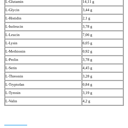
L-Glutamin
14,11 g
L-Glycin
3,44 g
L-Histidin
2,1 g
L-Isoleucin
3,78 g
L-Leucin
7,06 g
L-Lysin
6,05 g
L-Methionin
0,92 g
L-Prolin
3,78 g
L-Serin
4,45 g
L-Threonin
3,28 g
L-Tryptofan
0,84 g
L-Tyrosin
3,19 g
L-Valin
4,2 g