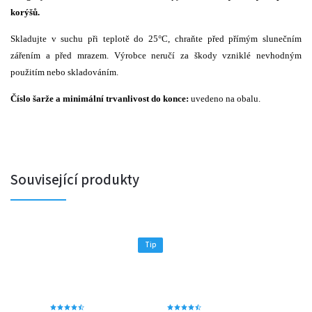
korýšů.
Skladujte v suchu při teplotě do 25°C, chraňte před přímým slunečním
zářením a před mrazem. Výrobce neručí za škody vzniklé nevhodným
použitím nebo skladováním.
Číslo šarže a minimální trvanlivost do konce:
uvedeno na obalu.
Související produkty
Tip