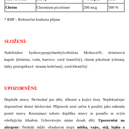
Chróm
Chromium picolinate
200 mcg
500 %
* RHP – Referenční hodnota příjmu
SLOŽENÍ:
Stabilizátor: hydroxypropylmethylcellulóza Methocel®; želatinová
kapsle (želatina, voda, barvivo: oxid titaničitý), chrom pikolinát (chrom),
látky protispékavé: stearan hořečnatý, oxid křemičitý.
UPOZORNĚNÍ:
Doplněk stravy. Nevhodné pro děti, těhotné a kojící ženy. Nepřekračujte
doporučené denní dávkování. Přípravek není určen k použití jako náhrada
pestré stravy. Konzumaci tohoto doplňku stravy se poraďte se svým
ošetřujícím lékařem. Uchovávejte mimo dosah dětí.
Upozornění na
alergeny:
Produkt může obsahovat stopy
mléka, vajec, sóji, lepku a