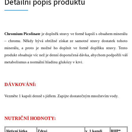
Detailní popis produktu
Chromium Picolinate
je doplněk stravy ve formě kapslí s obsahem minerálu
– chromu. Někdy bývá obtížné získat ze samotné stravy dostatek tohoto
minerálu, a proto je možné ho doplnit ve formě doplňku stravy. Tento
produkt obsahuje víc než je denní doporučená dávka, abychom podpořili váš
metabolismus a normální hladinu glukózy v krvi.
DÁVKOVÁNÍ:
Vezměte 1 kapsli denně s jídlem. Zapijte dostatečným množstvím vody.
NUTRIČNÍ HODNOTY:
Aktivní látka
Zdroj
v 1 kapsli
RHP*