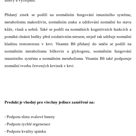
únavy a vyčerpání.
Přidaný zinek se podílí na normálním fungování imunitního systému,
metabolismu makroživin, normálním zraku a udržování normální ho stavu
kůže, vlasů a nehtů. Také se podílí na normálních kognitivních funkcích a
pomáhá chránit buňky před oxidativním stresem, stejně tak udržuje normální
hladinu testosteronu v krvi. Vitamin B6 přidaný do směsi se podílí na
normálním metabolismu bílkovin a glykogenu, normálním fungování
imunitního systému a normálním metabolismu. Vitamin B6 také podporuje
normální tvorbu červených krvinek v krvi.
Produkt je vhodný pro všechny jedince zaměřené na:
- Podporu růstu svalové hmoty
- Podporu rychlé regenerace
- Podporu kvality spánku