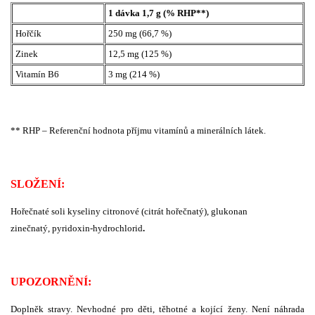
1 dávka 1,7 g (% RHP**)
Hořčík
250 mg (66,7 %)
Zinek
12,5 mg (125 %)
Vitamín B6
3 mg (214 %)
** RHP – Referenční hodnota příjmu vitamínů a minerálních látek.
SLOŽENÍ:
Hořečnaté soli kyseliny citronové (citrát hořečnatý), glukonan
zinečnatý, pyridoxin-hydrochlorid
.
UPOZORNĚNÍ:
Doplněk stravy. Nevhodné pro děti, těhotné a kojící ženy. Není náhrada