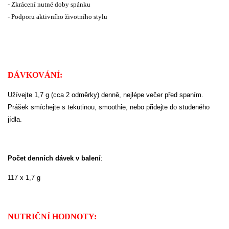
- Zkrácení nutné doby spánku
- Podporu aktivního životního stylu
DÁVKOVÁNÍ:
Užívejte 1,7 g (cca 2 odměrky) denně, nejlépe večer před spaním.
Prášek smíchejte s tekutinou, smoothie, nebo přidejte do studeného
jídla.
Počet denních dávek v balení
:
117 x 1,7 g
NUTRIČNÍ HODNOTY: