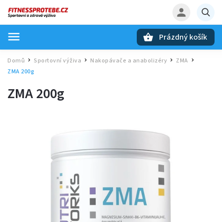
Prázdný košík
Hledat
Domů
Sportovní výživa
Nakopávače a anabolizéry
ZMA
/
/
/
/
ZMA 200g
ZMA 200g