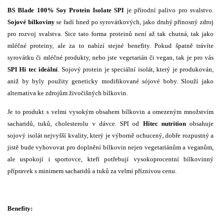
BS Blade 100% Soy Protein Isolate SPI
je přírodní palivo pro svalstvo.
Sojové bílkoviny
se řadí hned po syrovátkových, jako druhý přínosný zdroj
pro rozvoj svalstva. Sice tato forma proteinů není až tak chutná, tak jako
mléčné proteiny, ale za to nabízí stejné benefity. Pokud špatně trávíte
syrovátku či mléčné produkty, nebo jste vegetarián či vegan, tak je pro vás
SPI Hi tec ideální
. Sojový protein je speciální isolát, který je produkován,
aniž by byly použity geneticky modifikované sójové boby. Slouží jako
alternativa ke zdrojům živočišných bílkovin.
Je to produkt s velmi vysokým obsahem bílkovin a omezeným množstvím
sacharidů, tuků, cholesterolu v dávce. SPI od
Hitec nutrition
obsahuje
sojový isolát nejvyšší kvality, který je výborně ochucený, dobře rozpustný a
jistě bude vyhovovat pro doplnění bílkovin nejen vegetariánům a veganům,
ale uspokojí i sportovce, kteří potřebují vysokoprocentní bílkovinný
přípravek s minimem sacharidů a tuků za velmi příznivou cenu.
Benefity: