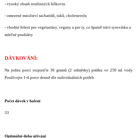
- vysoký obsah rostlinných bílkovin
- omezené množství sacharidů, tuků, cholesterolu
- vhodné řešení pro vegetariány, vegany a pro ty, co špatně tráví syrovátku a
mléčné produkty
DÁVKOVÁNÍ:
Na jednu porci rozpusťte 30 gramů (2 odměrky) prášku ve 250 ml vody.
Používejte 1-4 porce denně dle individuálních potřeb.
Počet dávek v balení
:
33
Optimální doba užívání
: