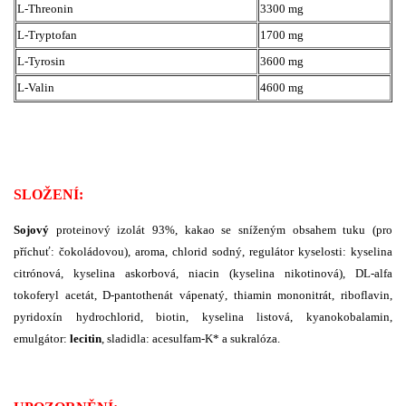
L-Threonin
3300 mg
L-Tryptofan
1700 mg
L-Tyrosin
3600 mg
L-Valin
4600 mg
SLOŽENÍ:
Sojový
proteinový izolát 93%, kakao se sníženým obsahem tuku (pro
příchuť: čokoládovou), aroma, chlorid sodný, regulátor kyselosti: kyselina
citrónová, kyselina askorbová, niacin (kyselina nikotinová), DL-alfa
tokoferyl acetát, D-pantothenát vápenatý, thiamin mononitrát, riboflavin,
pyridoxín hydrochlorid, biotin, kyselina listová, kyanokobalamin,
emulgátor:
lecitin
, sladidla: acesulfam-K* a sukralóza.