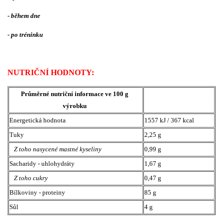
-
během dne
- po tréninku
NUTRIČNÍ HODNOTY:
Průměrné nutriční informace ve 100 g
výrobku
Energetická hodnota
1557 kJ / 367 kcal
Tuky
2,25 g
Z toho nasycené mastné kyseliny
0,99 g
Sacharidy - uhlohydráty
1,67 g
Z toho cukry
0,47 g
Bílkoviny - proteiny
85 g
Sůl
4 g