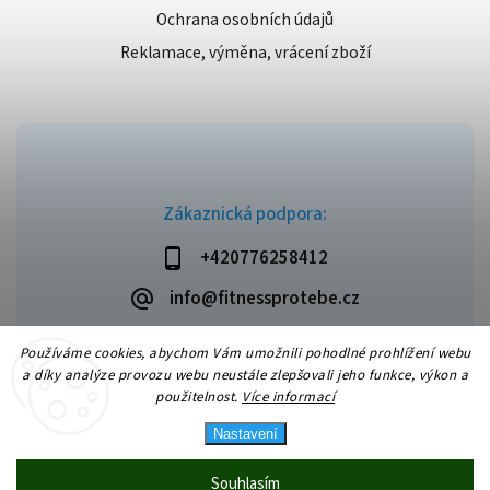
Ochrana osobních údajů
Reklamace, výměna, vrácení zboží
Zákaznická podpora:
+420776258412
info@fitnessprotebe.cz
Používáme cookies, abychom Vám umožnili pohodlné prohlížení webu
a díky analýze provozu webu neustále zlepšovali jeho funkce, výkon a
použitelnost.
Více informací
Copyright 2026
Fitnessprotebe.cz
. Všechna práva vyhrazena.
Vytvořil
Shoptet
| Design
Shoptak.cz
Nastavení
Souhlasím