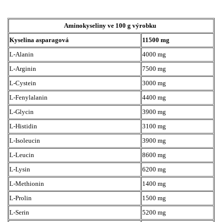
Aminokyseliny ve 100 g výrobku
Kyselina asparagová
11500 mg
L-Alanin
4000 mg
L-Arginin
7500 mg
L-Cystein
3000 mg
L-Fenylalanin
4400 mg
L-Glycin
3900 mg
L-Histidin
3100 mg
L-Isoleucin
3900 mg
L-Leucin
8600 mg
L-Lysin
6200 mg
L-Methionin
1400 mg
L-Prolin
1500 mg
L-Serin
5200 mg