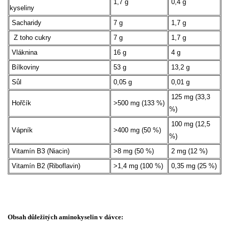
1,7 g
0,4 g
kyseliny
Sacharidy
7 g
1,7 g
Z toho cukry
7 g
1,7 g
Vláknina
16 g
4 g
Bílkoviny
53 g
13,2 g
Sůl
0,05 g
0,01 g
125 mg (33,3
Hořčík
>500 mg (133 %)
%)
100 mg (12,5
Vápník
>400 mg (50 %)
%)
Vitamín B3 (Niacin)
>8 mg (50 %)
2 mg (12 %)
Vitamín B2 (Riboflavin)
>1,4 mg (100 %)
0,35 mg (25 %)
Obsah důležitých aminokyselin v dávce: