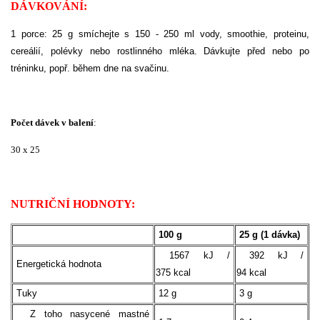
DÁVKOVÁNÍ:
1 porce: 25 g smíchejte s 150 - 250 ml vody, smoothie, proteinu,
cereálií, polévky nebo rostlinného mléka. Dávkujte před nebo po
tréninku, popř. během dne na svačinu.
Počet dávek v balení
:
30 x 25
NUTRIČNÍ HODNOTY:
100 g
25 g (1 dávka)
1567 kJ /
392 kJ /
Energetická hodnota
375 kcal
94 kcal
Tuky
12 g
3 g
Z toho nasycené mastné