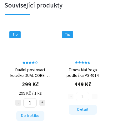
Související produkty
Tip
Tip
Duální posilovací
Fitness Mat Yoga
kolečko DUAL CORE PS
podložka PS 4014
4042
299 Kč
449 Kč
299 Kč / 1 ks
Detail
Do košíku