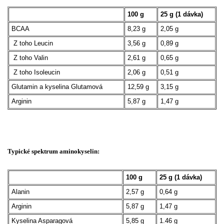
100 g
25 g (1 dávka)
BCAA
8,23 g
2,05 g
Z toho Leucin
3,56 g
0,89 g
Z toho Valin
2,61 g
0,65 g
Z toho Isoleucin
2,06 g
0,51 g
Glutamin a kyselina Glutamová
12,59 g
3,15 g
Arginin
5,87 g
1,47 g
Typické spektrum aminokyselin:
100 g
25 g (1 dávka)
Alanin
2,57 g
0,64 g
Arginin
5,87 g
1,47 g
Kyselina Asparagová
5,85 g
1.46 g