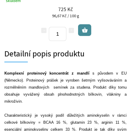
skladem
725 Kč
96,67 Kč / 100 g
Detailní popis produktu
Komplexní proteinový koncentrát z mandlí
s původem v EU
(Německo). Proteinový prášek je vyroben šetrným vylisováváním a
rozmělněním mandlových semínek za studena. Produkt díky tomu
obsahuje vyvážený obsah plnohodnotných bílkovin, vlákniny a
mikroživin.
Charakteristický je vysoký podíl důležitých aminokyselin v rámci
celkové bílkoviny = BCAA 16 %, glutamin 23 %, arginin 11 %,
esenciální aminokyseliny celkem 33 %. Produkt je tak díky svým