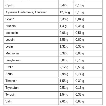
Cystin
0,42 g
0,10 g
Kyselina Glutamová, Glutamin
12,59 g
3,15 g
Glycin
3,38 g
0,84 g
Histidin
1,4 g
0,35 g
Isoleucin
2,06 g
0,51 g
Leucin
3,56 g
0,89 g
Lysin
1,31 g
0,33 g
Methionin
0,32 g
0,08 g
Fenylalanin
3,01 g
0,75 g
Prolin
2,12 g
0,53 g
Serin
2,98 g
0,74 g
Threonin
1,55 g
0,39 g
Tryptofan
0,51 g
0,13 g
Tyrosin
1,54 g
0,38 g
Valin
2,61 g
0,65 g