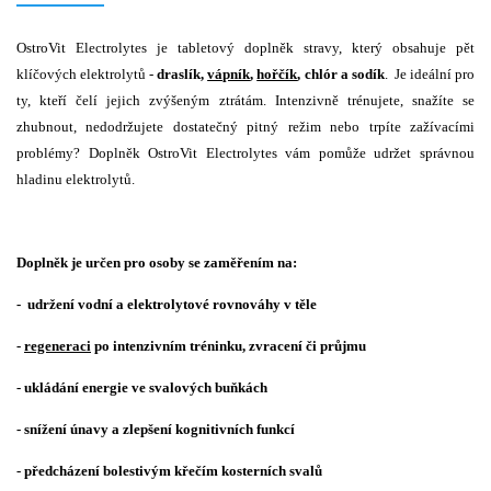
OstroVit Electrolytes je tabletový doplněk stravy, který obsahuje pět
klíčových elektrolytů -
draslík,
vápník
,
hořčík
, chlór a sodík
. Je ideální pro
ty, kteří čelí jejich zvýšeným ztrátám. Intenzivně trénujete, snažíte se
zhubnout, nedodržujete dostatečný pitný režim nebo trpíte zažívacími
problémy? Doplněk OstroVit Electrolytes vám pomůže udržet správnou
hladinu elektrolytů.
Doplněk je určen pro osoby se zaměřením na:
- udržení vodní a elektrolytové rovnováhy v těle
-
regeneraci
po intenzivním tréninku, zvracení či průjmu
- ukládání energie ve svalových buňkách
- snížení únavy a zlepšení kognitivních funkcí
- předcházení bolestivým křečím kosterních svalů