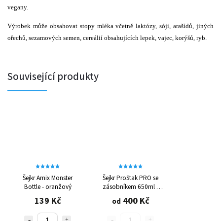
vegany.
Výrobek může obsahovat stopy mléka včetně laktózy, sóji, arašídů, jiných
ořechů, sezamových semen, cereálií obsahujících lepek, vajec, korýšů, ryb.
Související produkty
Šejkr Amix Monster
Šejkr ProStak PRO se
Bottle - oranžový
zásobníkem 650ml -
různé barvy
139 Kč
400 Kč
od