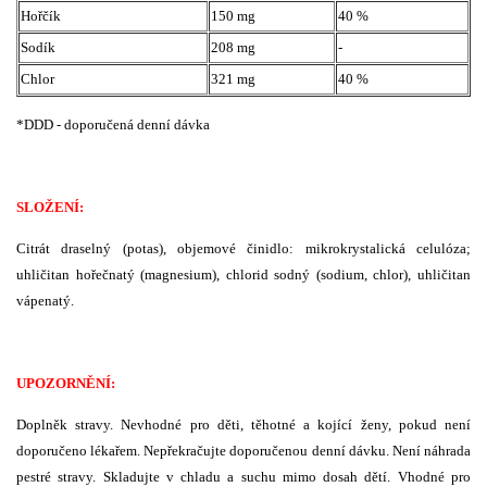
Hořčík
150 mg
40 %
Sodík
208 mg
-
Chlor
321 mg
40 %
*DDD - doporučená denní dávka
SLOŽENÍ:
Citrát draselný (potas), objemové činidlo: mikrokrystalická celulóza;
uhličitan hořečnatý (magnesium), chlorid sodný (sodium, chlor), uhličitan
vápenatý.
UPOZORNĚNÍ:
Doplněk stravy. Nevhodné pro děti, těhotné a kojící ženy, pokud není
doporučeno lékařem. Nepřekračujte doporučenou denní dávku. Není náhrada
pestré stravy. Skladujte v chladu a suchu mimo dosah dětí. Vhodné pro