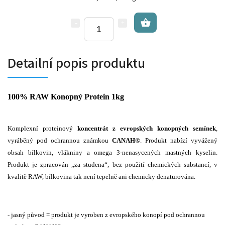
Detailní popis produktu
100% RAW Konopný Protein 1kg
Komplexní proteinový
koncentrát z evropských konopných semínek
,
vyráběný pod ochrannou známkou
CANAH
®. Produkt nabízí vyvážený
obsah bílkovin, vlákniny a omega 3-nenasycených mastných kyselin.
Produkt je zpracován „za studena“, bez použití chemických substancí, v
kvalitě RAW, bílkovina tak není tepelně ani chemicky denaturována.
- jasný původ = produkt je vyroben z evropského konopí pod ochrannou