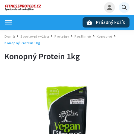
Prázdný košík
Hledat
Domů
Sportovní výživa
Proteiny
Rostlinné
Konopné
/
/
/
/
/
Konopný Protein 1kg
Konopný Protein 1kg