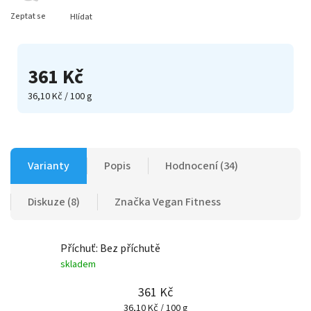
Zeptat se
Hlídat
361 Kč
36,10 Kč / 100 g
Varianty
Popis
Hodnocení (34)
Diskuze (8)
Značka
Vegan Fitness
Příchuť: Bez příchutě
skladem
361 Kč
36,10 Kč / 100 g