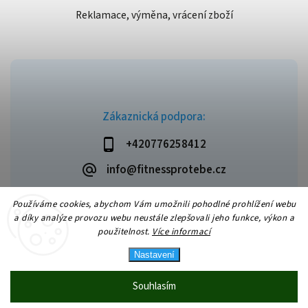
Reklamace, výměna, vrácení zboží
Zákaznická podpora:
+420776258412
info@fitnessprotebe.cz
Používáme cookies, abychom Vám umožnili pohodlné prohlížení webu
a díky analýze provozu webu neustále zlepšovali jeho funkce, výkon a
použitelnost.
Více informací
Copyright 2026
Fitnessprotebe.cz
. Všechna práva vyhrazena.
Vytvořil
Shoptet
| Design
Shoptak.cz
Nastavení
Souhlasím