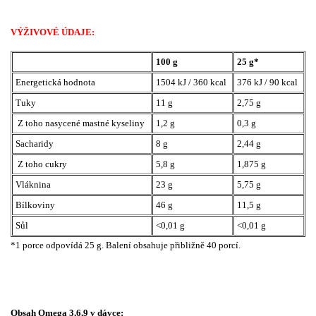
VÝŽIVOVÉ ÚDAJE:
100 g
25 g*
Energetická hodnota
1504 kJ / 360 kcal
376 kJ / 90 kcal
Tuky
11 g
2,75 g
Z toho nasycené mastné kyseliny
1,2 g
0,3 g
Sacharidy
8 g
2,44 g
Z toho cukry
5,8 g
1,875 g
Vláknina
23 g
5,75 g
Bílkoviny
46 g
11,5 g
Sůl
<0,01 g
<0,01 g
*1 porce odpovídá 25 g. Balení obsahuje přibližně 40 porcí.
Obsah Omega 3,6,9 v dávce: