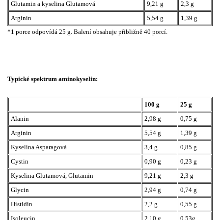
Glutamin a kyselina Glutamová
9,21 g
2,3 g
Arginin
5,54 g
1,39 g
*1 porce odpovídá 25 g. Balení obsahuje přibližně 40 porcí.
Typické spektrum aminokyselin:
100 g
25 g
Alanin
2,98 g
0,75 g
Arginin
5,54 g
1,39 g
Kyselina Asparagová
3,4 g
0,85 g
Cystin
0,90 g
0,23 g
Kyselina Glutamová, Glutamin
9,21 g
2,3 g
Glycin
2,94 g
0,74 g
Histidin
2,2 g
0,55 g
Isoleucin
2,10 g
0,53g