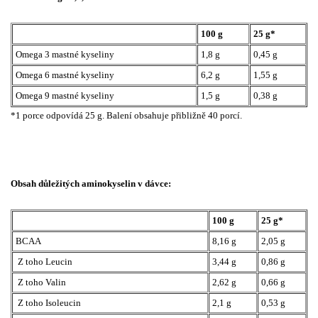
100 g
25 g*
Omega 3 mastné kyseliny
1,8 g
0,45 g
Omega 6 mastné kyseliny
6,2 g
1,55 g
Omega 9 mastné kyseliny
1,5 g
0,38 g
*1 porce odpovídá 25 g. Balení obsahuje přibližně 40 porcí.
Obsah důležitých aminokyselin v dávce:
100 g
25 g*
BCAA
8,16 g
2,05 g
Z toho Leucin
3,44 g
0,86 g
Z toho Valin
2,62 g
0,66 g
Z toho Isoleucin
2,1 g
0,53 g