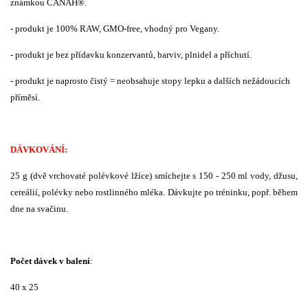
známkou CANAH®.
- produkt je 100% RAW, GMO-free, vhodný pro Vegany.
- produkt je bez přídavku konzervantů, barviv, plnidel a příchutí.
- produkt je naprosto čistý = neobsahuje stopy lepku a dalších nežádoucích
příměsí.
DÁVKOVÁNÍ:
25 g (dvě vrchovaté polévkové lžíce) smíchejte s 150 - 250 ml vody, džusu,
cereálií, polévky nebo rostlinného mléka. Dávkujte po tréninku, popř. během
dne na svačinu.
Počet dávek v balení
:
40 x 25