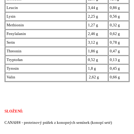
Leucin
3,44 g
0,86 g
Lysin
2,25 g
0,56 g
Methionin
1,27 g
0,32 g
Fenylalanin
2,46 g
0,62 g
Serin
3,12 g
0,78 g
Threonin
1,86 g
0,47 g
Tryptofan
0,52 g
0,13 g
Tyrosin
1,8 g
0,45 g
Valin
2,62 g
0,66 g
SLOŽENÍ:
CANAH® - proteinový prášek z konopných semínek (konopí seté)