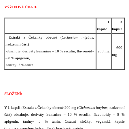
VÝŽIVOVÉ ÚDAJE:
1
3
kapsle
kapsle
Extrakt z Čekanky obecné (
Cichorium intybus
;
nadzemní část)
600
obsahuje: deriváty kumarinu – 10 % esculin, flavonoidy
200 mg
mg
– 8 % apigenin,
taniny- 5 % tanin
SLOŽENÍ:
V 1 kapsli:
E
xtrakt z Čekanky obecné 200 mg (
Cichorium intybus
; nadzemní
část) obsahuje: deriváty kumarinu – 10 % esculin, flavonoidy – 8 %
apigenin, taniny- 5 % tanin. Ostatní složky: veganská kapsle
(hydroxypropylmethylcelulóza), hrachový protein.