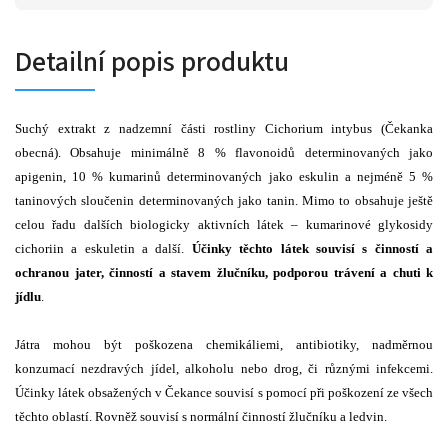
Detailní popis produktu
Suchý extrakt z nadzemní části rostliny Cichorium intybus (Čekanka
obecná). Obsahuje minimálně 8 % flavonoidů determinovaných jako
apigenin, 10 % kumarinů determinovaných jako eskulin a nejméně 5 %
taninových sloučenin determinovaných jako tanin. Mimo to obsahuje ještě
celou řadu dalších biologicky aktivních látek – kumarinové glykosidy
cichoriin a eskuletin a další.
Účinky těchto látek souvisí s činností a
ochranou jater, činností a stavem žlučníku, podporou trávení a chuti k
jídlu
.
Játra mohou být poškozena chemikáliemi, antibiotiky, nadměrnou
konzumací nezdravých jídel, alkoholu nebo drog, či různými infekcemi.
Účinky látek obsažených v Čekance souvisí s pomocí při poškození ze všech
těchto oblastí. Rovněž souvisí s normální činností žlučníku a ledvin.