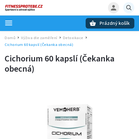
Prázdný košík
Hledat
Domů
Výživa dle zaměření
Detoxikace
/
/
/
Cichorium 60 kapslí (Čekanka obecná)
Cichorium 60 kapslí (Čekanka
obecná)