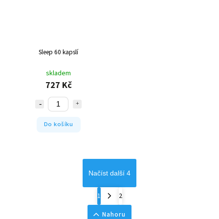
Sleep 60 kapslí
skladem
727 Kč
Do košíku
Načíst další 4
1
2
Nahoru