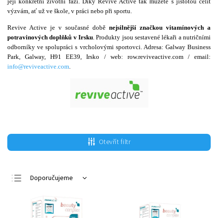
její konkrétní životní fázi. Díky Revive Active tak můžete s jistotou čelit
výzvám, ať už ve škole, v práci nebo při sportu.
Revive Active je v současné době
nejsilnější značkou vitamínových a
potravinových doplňků v Irsku
. Produkty jsou sestavené lékaři a nutričními
odborníky ve spolupráci s vrcholovými sportovci. Adresa: Galway Business
Park, Galway, H91 EE39, Irsko / web: row.reviveactive.com / email:
info@reviveactive.com
.
Otevřít filtr
Doporučujeme
Nejlevnější
Nejdražší