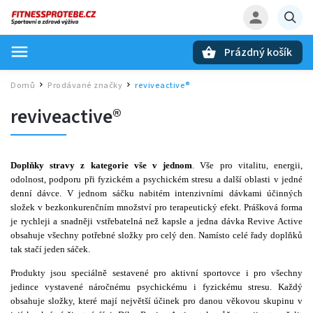
Prázdný košík
Hledat
Domů
Prodávané značky
reviveactive®
/
/
reviveactive®
Doplňky stravy z kategorie vše v jednom
. Vše pro vitalitu, energii,
odolnost, podporu při fyzickém a psychickém stresu a další oblasti v jedné
denní dávce. V jednom sáčku nabitém intenzivními dávkami účinných
složek v bezkonkurenčním množství pro terapeutický efekt. Prášková forma
je rychleji a snadněji vstřebatelná než kapsle a jedna dávka Revive Active
obsahuje všechny potřebné složky pro celý den. Namísto celé řady doplňků
tak stačí jeden sáček.
Produkty jsou speciálně sestavené pro aktivní sportovce i pro všechny
jedince vystavené náročnému psychickému i fyzickému stresu. Každý
obsahuje složky, které mají největší účinek pro danou věkovou skupinu v