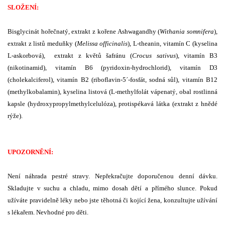
SLOŽENÍ:
Bisglycinát hořečnatý, extrakt z kořene Ashwagandhy (
Withania somnifera
),
extrakt z listů meduňky (
Melissa officinalis
), L-theanin, vitamín C (kyselina
L-askorbová), extrakt z květů šafránu (
Crocus sativus
), vitamín B3
(nikotinamid), vitamín B6 (pyridoxin-hydrochlorid), vitamín D3
(cholekalciferol), vitamín B2 (riboflavin-5´-fosfát, sodná sůl), vitamín B12
(methylkobalamin), kyselina listová (L-methylfolát vápenatý, obal rostlinná
kapsle (hydroxypropylmethylcelulóza), protispékavá látka (extrakt z hnědé
rýže).
UPOZORNĚNÍ:
Není náhrada pestré stravy. Nepřekračujte doporučenou denní dávku.
Skladujte v suchu a chladu, mimo dosah dětí a přímého slunce. Pokud
užíváte pravidelně léky nebo jste těhotná či kojící žena, konzultujte užívání
s lékařem. Nevhodné pro děti.