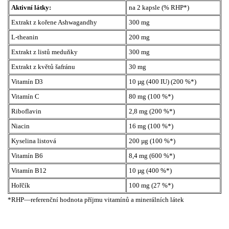
Aktivní látky:
na 2 kapsle (% RHP*)
Extrakt z kořene Ashwagandhy
300 mg
L-theanin
200 mg
Extrakt z listů meduňky
300 mg
Extrakt z květů šafránu
30 mg
Vitamín D3
10 µg (400 IU) (200 %*)
Vitamín C
80 mg (100 %*)
Riboflavin
2,8 mg (200 %*)
Niacin
16 mg (100 %*)
Kyselina listová
200 µg (100 %*)
Vitamín B6
8,4 mg (600 %*)
Vitamín B12
10 µg (400 %*)
Hořčík
100 mg (27 %*)
*RHP—referenční hodnota příjmu vitamínů a minerálních látek