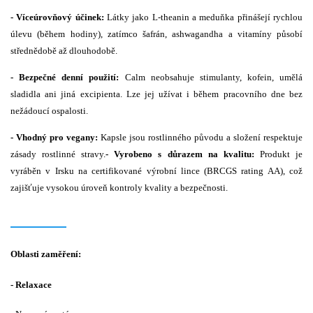
- Víceúrovňový účinek:
Látky jako L-theanin a meduňka přinášejí rychlou
úlevu (během hodiny), zatímco šafrán, ashwagandha a vitamíny působí
střednědobě až dlouhodobě.
- Bezpečné denní použití:
Calm neobsahuje stimulanty, kofein, umělá
sladidla ani jiná excipienta. Lze jej užívat i během pracovního dne bez
nežádoucí ospalosti.
- Vhodný pro vegany:
Kapsle jsou rostlinného původu a složení respektuje
zásady rostlinné stravy.
- Vyrobeno s důrazem na kvalitu:
Produkt je
vyráběn v Irsku na certifikované výrobní lince (BRCGS rating AA), což
zajišťuje vysokou úroveň kontroly kvality a bezpečnosti.
Oblasti zaměření:
- Relaxace