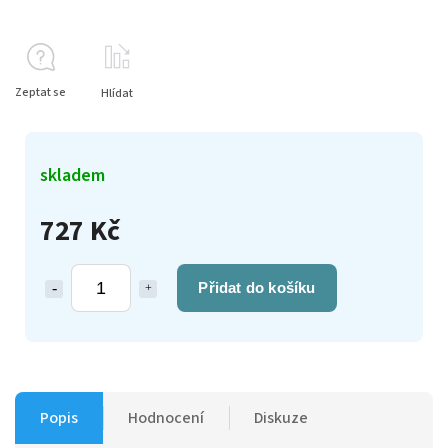
Zeptat se
Hlídat
skladem
727 Kč
Přidat do košíku
Popis
Hodnocení
Diskuze