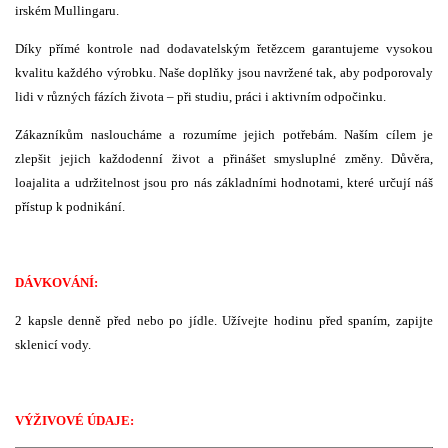
irském Mullingaru.
Díky přímé kontrole nad dodavatelským řetězcem garantujeme vysokou
kvalitu každého výrobku. Naše doplňky jsou navržené tak, aby podporovaly
lidi v různých fázích života – při studiu, práci i aktivním odpočinku.
Zákazníkům nasloucháme a rozumíme jejich potřebám. Naším cílem je
zlepšit jejich každodenní život a přinášet smysluplné změny. Důvěra,
loajalita a udržitelnost jsou pro nás základními hodnotami, které určují náš
přístup k podnikání.
DÁVKOVÁNÍ:
2 kapsle denně před nebo po jídle. Užívejte hodinu před spaním, zapijte
sklenicí vody.
VÝŽIVOVÉ ÚDAJE: