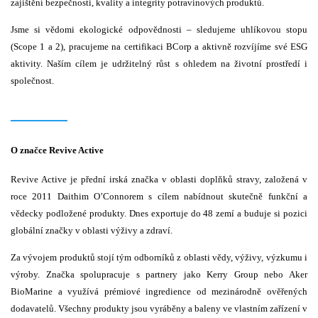
zajištění bezpečnosti, kvality a integrity potravinových produktů.
Jsme si vědomi ekologické odpovědnosti – sledujeme uhlíkovou stopu
(Scope 1 a 2), pracujeme na certifikaci BCorp a aktivně rozvíjíme své ESG
aktivity. Naším cílem je udržitelný růst s ohledem na životní prostředí i
společnost.
O značce Revive Active
Revive Active je přední irská značka v oblasti doplňků stravy, založená v
roce 2011 Daithim O’Connorem s cílem nabídnout skutečně funkční a
vědecky podložené produkty. Dnes exportuje do 48 zemí a buduje si pozici
globální značky v oblasti výživy a zdraví.
Za vývojem produktů stojí tým odborníků z oblasti vědy, výživy, výzkumu i
výroby. Značka spolupracuje s partnery jako Kerry Group nebo Aker
BioMarine a využívá prémiové ingredience od mezinárodně ověřených
dodavatelů. Všechny produkty jsou vyráběny a baleny ve vlastním zařízení v