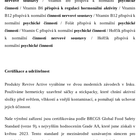
nervové soustavy
/ Vitamin B6 přispívá k normální
psychické
činnosti
/ Vitamin B6
přispívá k regulaci hormonální aktivity
/ Vitamin
B12 přispívá k normální
činnosti nervové soustavy
/ Vitamin B12 přispívá k
normální
psychické činnosti
/ Folát přispívá k normální
psychické
činnosti
/ Vitamin C přispívá k normální
psychické činnosti
/ Hořčík přispívá
k normální
činnosti nervové soustavy
/ Hořčík přispívá k
normální
psychické činnosti
Certifikace a udržitelnost
Produkty Revive Active vyrábíme ve dvou moderních závodech v Irsku.
Používáme hermeticky uzavřené sáčky a stickpacky, které chrání aktivní
složky před světlem, vlhkostí a vnější kontaminací, a pomáhají tak uchovat
jejich účinnost.
Naše výrobní zařízení jsou certifikována podle BRCGS Global Food Safety
Standard (verze 9), s nejvyšším hodnocením Grade AA, které jsme získali v
květnu 2023. Tento standard je mezinárodně uznávaným rámcem pro