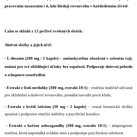
pracovním nasazením i ti, kdo hledají rovnováhu v každodenním životě
.
Calm se skládá z 12 pečlivě zvolených složek:
Aktivní složky a jejich účel:
- L-theanin (200 mg / 2 kapsle)
– aminokyselina obsažená v zeleném čaji,
známá pro své zklidňující účinky bez ospalosti. Podporuje duševní pohodu
a schopnost soustředění.
- Extrakt z listů meduňky (300 mg, extrakt 10:1)
– rostlina tradičně užívaná
pro zklidnění a duševní rovnováhu, pomáhá navodit pocit klidu.
- Extrakt z květů šafránu (30 mg / 2 kapsle)
– cenná botanická složka
spojená s podporou emoční stability a psychické kondice.
- Extrakt z kořene ashwagandhy (300 mg, extrakt 10:1)
– adaptogenní
rostlina, která napomáhá zvládat stres a podporuje psychickou odolnost.