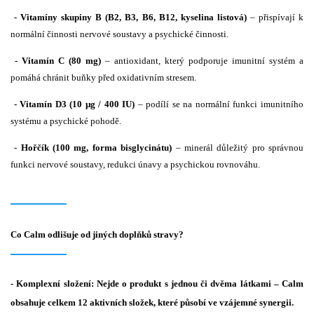
- Vitamíny skupiny B (B2, B3, B6, B12, kyselina listová)
– přispívají k
normální činnosti nervové soustavy a psychické činnosti.
- Vitamín C (80 mg)
– antioxidant, který podporuje imunitní systém a
pomáhá chránit buňky před oxidativním stresem.
- Vitamín D3 (10 µg / 400 IU)
– podílí se na normální funkci imunitního
systému a psychické pohodě.
- Hořčík (100 mg, forma bisglycinátu)
– minerál důležitý pro správnou
funkci nervové soustavy, redukci únavy a psychickou rovnováhu.
Co Calm odlišuje od jiných doplňků stravy?
- Komplexní složení:
Nejde o produkt s jednou či dvěma látkami – Calm
obsahuje celkem 12 aktivních složek, které působí ve vzájemné synergii.