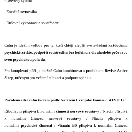
- Nervový systém
- Emoční rovnováha
- Duševní výkonnost a soustředění
Calm je ideální volbou pro ty, kteří chtějí zlepšit své zvládání
každodenní
psychické zátěže, podpořit soustředění bez kofeinu a dlouhodobě pečovat o
svou psychickou pohodu
.
Pro komplexní péči je možné Calm kombinovat s produktem
Revive Active
Sleep
, určeným pro večerní relaxaci a podporu spánku.
Povolená zdravotní tvrzení podle Nařízení Evropské komise č. 432/2012:
Riboflavin přispívá k normální
činnosti nervové soustavy
/ Niacin přispívá
k normální
činnosti nervové soustavy
/ Niacin přispívá k
normální
psychické činnosti
/ Vitamin B6 přispívá k normální
činnosti