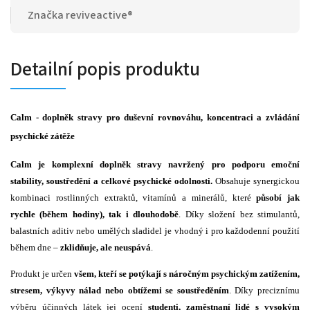
Značka
reviveactive®
Detailní popis produktu
Calm - doplněk stravy pro duševní rovnováhu, koncentraci a zvládání
psychické zátěže
Calm je komplexní doplněk stravy navržený pro podporu emoční
stability, soustředění a celkové psychické odolnosti.
Obsahuje synergickou
kombinaci rostlinných extraktů, vitamínů a minerálů, které
působí jak
rychle (během hodiny), tak i dlouhodobě
. Díky složení bez stimulantů,
balastních aditiv nebo umělých sladidel je vhodný i pro každodenní použití
během dne –
zklidňuje, ale neuspává
.
Produkt je určen
všem, kteří se potýkají s náročným psychickým zatížením,
stresem, výkyvy nálad nebo obtížemi se soustředěním
. Díky preciznímu
výběru účinných látek jej ocení
studenti, zaměstnaní lidé s vysokým