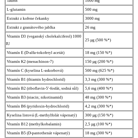
Taurin
1000 mg
L-glutamin
500 mg
Extrakt z kořene čekanky
3000 mg
Extrakt z granátového jablka
26 mg
Vitamin D3 (veganský cholekalciferol) 1000
25 µg (500 %*)
IU
Vitamín E (D-alfa-tokoferyl acetát)
18 mg (150 %*)
Vitamín K2 (menachinon-7)
150 µg (200 %*)
Vitamín C (kyselina L-askorbová)
500 mg (625 %*)
Vitamín B1 (thiamin hydrochlorid)
3,3 mg (300 %*)
Vitamín B2 (riboflavin-5′-fosfát, sodná sůl)
5,6 mg (400 %*)
Vitamín B3 (niacin; nikotinamid)
48 mg (300 %*)
Vitamín B6 (pyridoxin-hydrochlorid)
4,2 mg (300 %*)
Kyselina listová (L-methylfolát vápenatý)
300 µg (150 %*)
Vitamín B12 (methylkobalamin)
2,5 µg (100 %*)
Vitamín B5 (D-pantothenát vápenatý)
18 mg (300 %*)