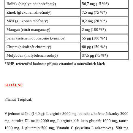
Hořčík (bisglycinát hořečnatý)
56,7 mg (15 %*)
Zinek (glukonan zinečnatý)
7,5 mg (75 %*)
Měď (glukonan měďnatý)
0,2 mg (20 %*)
Mangan (citrát manganatý)
2 mg (100 %*)
Selen (selenem obohacené kvasnice)
55 µg (100 %*)
Chrom (pikolinát chromitý)
60 µg (150 %*)
Molybden (molybdenan sodný)
37,5 µg (75 %*)
*RHP–referenční hodnota příjmu vitamínů a minerálních látek
SLOŽENÍ:
Příchuť Tropical:
V jednom sáčku (14,9 g): L-arginin 3000 mg, extrakt z kořene čekanky 3000
mg, citrulin DL-malát 2000 mg, L-arginin alfa-keto-glutarát 1000 mg, taurin
1000 mg, L-glutamin 500 mg, Vitamín C (kyselina L-askorbová) 500 mg