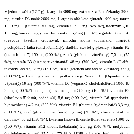
V jednom sáčku (12,7 g): L-arginin 3000 mg, extrakt z kořene čekanky 3000
mg, citrulin DL-malát 2000 mg, L-arginin alfa-keto-glutarát 1000 mg, taurin
1000 mg, L-glutamin 500 mg, Vitamín C 500 mg (625 %*), koenzym Q10
150 mg, hořčík (bisglycinát hořečnatý) 56,7 mg (15 %*), regulátor kyselosti
(bezvodá kyselina citrónová), přírodní aroma (pomeranč, mango),
protispékavá látka (oxid křemičitý), sladidlo steviol-glykosidy, vitamín K2
(menachinon-7) 150 µg (200 %*), zinek (glukonan zinečnatý) 7,5 mg (75
%*), vitamín B3 (niacin; nikotinamid) 48 mg (300 %*), vitamín E (D-alfa-
tokoferyl acetát) 18 mg (150 %*), selen (selenem obohacené kvasnice) 55 µg
(100 %*), extrakt z granátového jablka 26 mg, Vitamín B5 (D-pantothenát
vápenatý) 18 mg (300 %*), vitamin D3 (veganský cholekalciferol) 1000 IU
25 µg (500 %*), mangan (citrát manganatý) 2 mg (100 %*), vitamín B2
(riboflavin-5′-fosfát, sodná sůl) 5,6 mg (400 %*), vitamín B6 (pyridoxin-
hydrochlorid) 4,2 mg (300 %*), vitamín B1 (thiamin hydrochlorid) 3,3 mg
(300 %*), měď (glukonan měďnatý) 0,2 mg (20 %*), chrom (pikolinát
chromitý) 60 µg (150 %*), kyselina listová (L-methylfolát vápenatý) 300 µg
(150 %*), vitamín B12 (methylkobalamin) 2,5 µg (100 %*), molybden
(molybdenan sodný) 37,5 µg (75 %*). *RHP–referenční hodnota příjmu