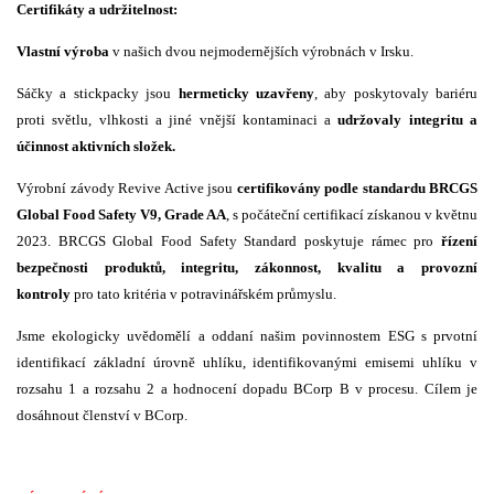
Certifikáty a udržitelnost:
Vlastní výroba
v našich dvou nejmodernějších výrobnách v Irsku.​
Sáčky a stickpacky jsou
hermeticky uzavřeny
, aby poskytovaly bariéru
proti světlu, vlhkosti a jiné vnější kontaminaci a
udržovaly integritu a
účinnost aktivních složek.​
​Výrobní závody Revive Active jsou
certifikovány podle standardu BRCGS
Global Food Safety V9, Grade AA
, s počáteční certifikací získanou v květnu
2023. BRCGS Global Food Safety Standard poskytuje rámec pro
řízení
bezpečnosti produktů,​ integritu, zákonnost, kvalitu a provozní
kontroly
pro tato kritéria v potravinářském průmyslu.​
Jsme ekologicky uvědomělí a oddaní našim povinnostem ESG s prvotní
identifikací základní úrovně uhlíku, identifikovanými emisemi uhlíku v
rozsahu 1 a rozsahu 2 a hodnocení dopadu BCorp B v procesu. Cílem je
dosáhnout členství v BCorp.