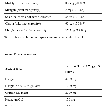
Měď (glukonan měďnatý)
0,2 mg (20 %*)
Mangan (citrát manganatý)
2 mg (100 %*)
Selen (selenem obohacené kvasnice)
55 µg (100 %*)
Chrom (pikolinát chromitý)
60 µg (150 %*)
Molybden (molybdenan sodný)
37,5 µg (75 %*)
*RHP–referenční hodnota příjmu vitamínů a minerálních látek
Příchuť Pomeranč mango:
v 1 sáčku (12,7 g) (%
Aktivní látky:
RHP*)
L-arginin
3000 mg
L-arginin alfa-keto-glutarát
1000 mg
Citrulin DL-malát
2000 mg
Koenzym Q10
150 mg