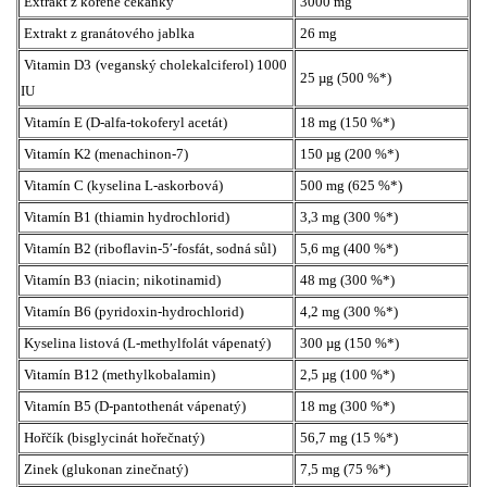
Extrakt z kořene čekanky
3000 mg
Extrakt z granátového jablka
26 mg
Vitamin D3 (veganský cholekalciferol) 1000
25 µg (500 %*)
IU
Vitamín E (D-alfa-tokoferyl acetát)
18 mg (150 %*)
Vitamín K2 (menachinon-7)
150 µg (200 %*)
Vitamín C (kyselina L-askorbová)
500 mg (625 %*)
Vitamín B1 (thiamin hydrochlorid)
3,3 mg (300 %*)
Vitamín B2 (riboflavin-5′-fosfát, sodná sůl)
5,6 mg (400 %*)
Vitamín B3 (niacin; nikotinamid)
48 mg (300 %*)
Vitamín B6 (pyridoxin-hydrochlorid)
4,2 mg (300 %*)
Kyselina listová (L-methylfolát vápenatý)
300 µg (150 %*)
Vitamín B12 (methylkobalamin)
2,5 µg (100 %*)
Vitamín B5 (D-pantothenát vápenatý)
18 mg (300 %*)
Hořčík (bisglycinát hořečnatý)
56,7 mg (15 %*)
Zinek (glukonan zinečnatý)
7,5 mg (75 %*)