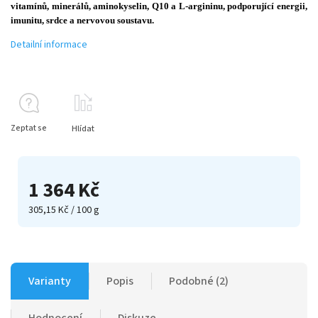
vitamínů, minerálů, aminokyselin, Q10 a L-argininu, podporující energii,
imunitu, srdce a nervovou soustavu.
Detailní informace
Zeptat se
Hlídat
1 364 Kč
305,15 Kč / 100 g
Varianty
Popis
Podobné (2)
Hodnocení
Diskuze