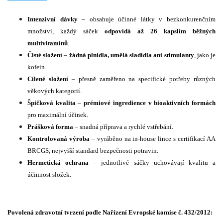
Intenzivní dávky
– obsahuje účinné látky v bezkonkurenčním
množství, každý sáček
odpovídá až 26 kapslím běžných
multivitamínů
.
Čisté složení
–
žádná plnidla, umělá sladidla ani stimulanty
, jako je
kofein.
Cílené složení
– přesně zaměřeno na specifické potřeby různých
věkových kategorií.
Špičková kvalita
–
prémiové ingredience v bioaktivních formách
pro maximální účinek.
Prášková forma
– snadná příprava a rychlé vstřebání.
Kontrolovaná výroba
– vyráběno na in-house lince s certifikací AA
BRCGS, nejvyšší standard bezpečnosti potravin.
Hermetická ochrana
– jednotlivé sáčky uchovávají kvalitu a
účinnost složek.
Povolená zdravotní tvrzení podle Nařízení Evropské komise č. 432/2012: