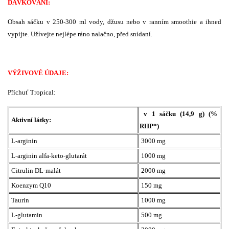
DÁVKOVÁNÍ:
Obsah sáčku v 250-300 ml vody, džusu nebo v ranním smoothie a ihned
vypijte. Užívejte nejlépe ráno nalačno, před snídaní.
VÝŽIVOVÉ ÚDAJE:
Příchuť Tropical:
v 1 sáčku (14,9 g) (%
Aktivní látky:
RHP*)
L-arginin
3000 mg
L-arginin alfa-keto-glutarát
1000 mg
Citrulin DL-malát
2000 mg
Koenzym Q10
150 mg
Taurin
1000 mg
L-glutamin
500 mg