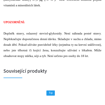
vitamínů a minerálních látek.
UPOZORNĚNÍ:
Doplněk stravy, oslazený steviol-glykosidy. Není náhrada pestré stravy.
Nepřekračujte doporučenou denní dávku. Skladujte v suchu a chladu, mimo
dosah dětí. Pokud užíváte pravidelně léky (zejména ty na krevní srážlivost),
nebo jste těhotná či kojící žena, konzultujte užívání s lékařem. Může
obsahovat stopy mléka, sóji a ryb. Není určeno pro osoby do 18 let.
Související produkty
Tip