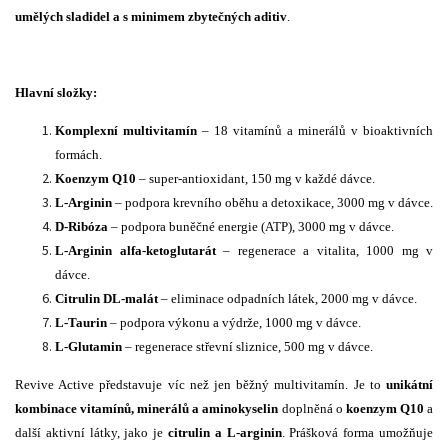
umělých sladidel a s minimem zbytečných aditiv
.
Hlavní složky:
Komplexní multivitamín
– 18 vitamínů a minerálů v bioaktivních
formách.
Koenzym Q10
– super-antioxidant, 150 mg v každé dávce.
L-Arginin
– podpora krevního oběhu a detoxikace, 3000 mg v dávce.
D-Ribóza
– podpora buněčné energie (ATP), 3000 mg v dávce.
L-Arginin alfa-ketoglutarát
– regenerace a vitalita, 1000 mg v
dávce.
Citrulin DL-malát
– eliminace odpadních látek, 2000 mg v dávce.
L-Taurin
– podpora výkonu a výdrže, 1000 mg v dávce.
L-Glutamin
– regenerace střevní sliznice, 500 mg v dávce.
Revive Active představuje víc než jen běžný multivitamín. Je to
unikátní
kombinace vitamínů, minerálů a aminokyselin
doplněná o
koenzym Q10
a
další aktivní látky, jako je
citrulin a L-arginin
. Prášková forma umožňuje