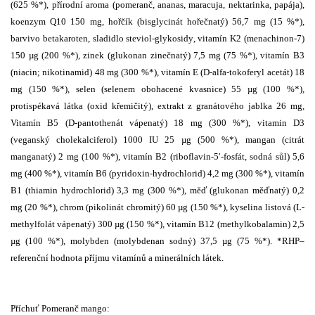
(625 %*), přírodní aroma (pomeranč, ananas, maracuja, nektarinka, papája),
koenzym Q10 150 mg, hořčík (bisglycinát hořečnatý) 56,7 mg (15 %*),
barvivo betakaroten, sladidlo steviol-glykosidy, vitamín K2 (menachinon-7)
150 µg (200 %*), zinek (glukonan zinečnatý) 7,5 mg (75 %*), vitamín B3
(niacin; nikotinamid) 48 mg (300 %*), vitamín E (D-alfa-tokoferyl acetát) 18
mg (150 %*), selen (selenem obohacené kvasnice) 55 µg (100 %*),
protispékavá látka (oxid křemičitý), extrakt z granátového jablka 26 mg,
Vitamín B5 (D-pantothenát vápenatý) 18 mg (300 %*), vitamin D3
(veganský cholekalciferol) 1000 IU 25 µg (500 %*), mangan (citrát
manganatý) 2 mg (100 %*), vitamín B2 (riboflavin-5′-fosfát, sodná sůl) 5,6
mg (400 %*), vitamín B6 (pyridoxin-hydrochlorid) 4,2 mg (300 %*), vitamín
B1 (thiamin hydrochlorid) 3,3 mg (300 %*), měď (glukonan měďnatý) 0,2
mg (20 %*), chrom (pikolinát chromitý) 60 µg (150 %*), kyselina listová (L-
methylfolát vápenatý) 300 µg (150 %*), vitamín B12 (methylkobalamin) 2,5
µg (100 %*), molybden (molybdenan sodný) 37,5 µg (75 %*). *RHP–
referenční hodnota příjmu vitamínů a minerálních látek.
Příchuť Pomeranč mango: