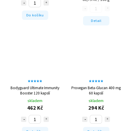
reviveactive®
12
Do košíku
SizeAndSymmetry
2
Detail
Smartlabs
4
SportWave
1
Sunwarrior
2
Survival
8
Trec
2
Universal Nutrition
1
Unlimited Performance
1
VemoHerb
11
Bodyguard Ultimate Immunity
Provegan Beta-Glucan 400 mg
Viridian
131
Booster 120 kapslí
60 kapslí
Viridian Nutrition
7
skladem
skladem
VitaHarmony
5
462 Kč
294 Kč
Voxberg
1