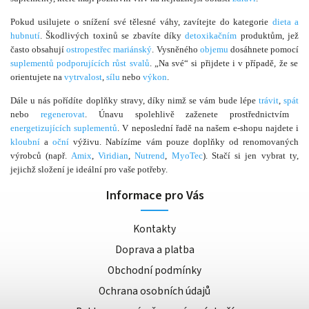
Pokud usilujete o snížení své tělesné váhy, zavítejte do kategorie
dieta a
hubnutí
. Škodlivých toxinů se zbavíte díky
detoxikačním
produktům, jež
často obsahují
ostropestřec mariánský
. Vysněného
objemu
dosáhnete pomocí
suplementů podporujících růst svalů
. „Na své“ si přijdete i v případě, že se
orientujete na
vytrvalost
,
sílu
nebo
výkon
.
Dále u nás pořídíte doplňky stravy, díky nimž se vám bude lépe
trávit
,
spát
nebo
regenerovat
. Únavu spolehlivě zaženete prostřednictvím
energetizujících suplementů
. V neposlední řadě na našem e-shopu najdete i
kloubní
a
oční
výživu. Nabízíme vám pouze doplňky od renomovaných
výrobců (např.
Amix
,
Viridian
,
Nutrend
,
MyoTec
). Stačí si jen vybrat ty,
jejichž složení je ideální pro vaše potřeby.
Informace pro Vás
Kontakty
Doprava a platba
Obchodní podmínky
Ochrana osobních údajů