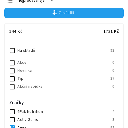
Nejprodávanější
Doporučujeme
Zavřít filtr
Nejlevnější
Nejdražší
144
Kč
1731
Kč
Abecedně
Na skladě
92
Akce
0
Novinka
0
Tip
27
Akční nabídka
0
Značky
6Pak Nutrition
4
Activ Gums
3
Amix
92