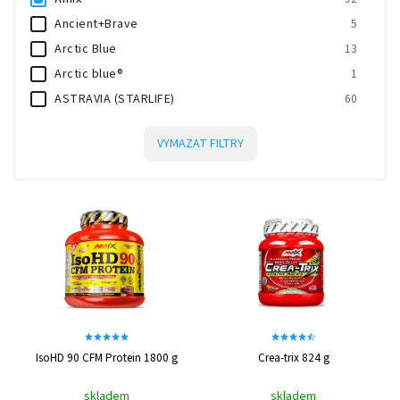
Ancient+Brave
5
Arctic Blue
13
Arctic blue®
1
ASTRAVIA (STARLIFE)
60
Bodyflex Nutrition
16
VYMAZAT FILTRY
Carne Labs
3
Dorian Yates Nutrition
1
Ekolife Natura
8
Energy Body
4
Extrifit
3
High5 Nutrition
11
HiTec Nutrition
30
Leader Performance
3
Lionlab
3
IsoHD 90 CFM Protein 1800 g
Crea-trix 824 g
LSP Nutrition
23
skladem
skladem
MaxxWin
3