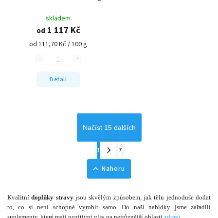
skladem
1 117 Kč
od
od 111,70 Kč / 100 g
Detail
Načíst 15 dalších
1
7
Nahoru
Kvalitní
doplňky stravy
jsou skvělým způsobem, jak tělu jednoduše dodat
to, co si není schopné vyrobit samo. Do naší nabídky jsme zařadili
suplementy, které mají pozitivní vliv na nejrůznější oblasti
zdraví
.