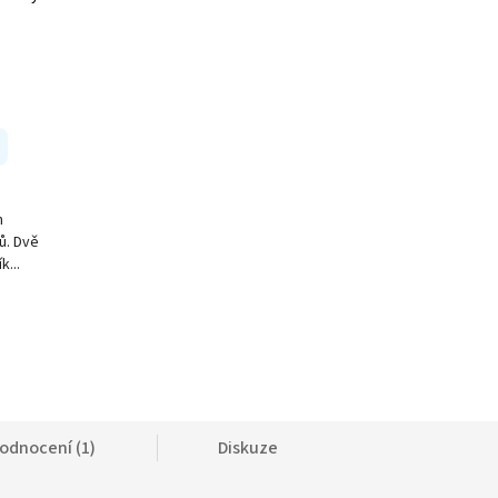
h
tů. Dvě
...
odnocení (1)
Diskuze