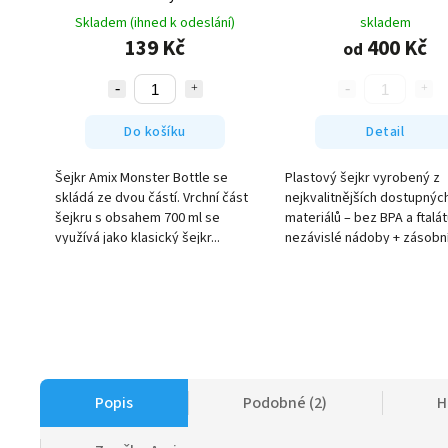
Skladem (ihned k odeslání)
skladem
139 Kč
400 Kč
od
Do košíku
Detail
Šejkr Amix Monster Bottle se
Plastový šejkr vyrobený z
skládá ze dvou částí. Vrchní část
nejkvalitnějších dostupnýc
šejkru s obsahem 700 ml se
materiálů – bez BPA a ftalá
využívá jako klasický šejkr...
nezávislé nádoby + zásobník
Popis
Podobné (2)
H