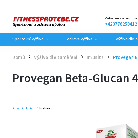
Zákaznická podpor
+420776258412
Sportovní výživa
Zdravá výživa
Výživa dle 
Domů
Výživa dle zaměření
Imunita
Provegan B
/
/
/
Provegan Beta-Glucan 4
1 hodnocení