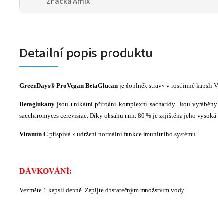
Značka
Amix
Detailní popis produktu
GreenDays® ProVegan BetaGlucan
je doplněk stravy v rostlinné kapsli
Betaglukany
jsou unikátní přírodní komplexní sacharidy. Jsou vyráběn
saccharomyces cerevisiae. Díky obsahu min. 80 % je zajištěna jeho vysoká 
Vitamín C
přispívá k udržení normální funkce imunitního systému.
DÁVKOVÁNÍ:
Vezměte 1 kapsli denně. Zapijte dostatečným množstvím vody.