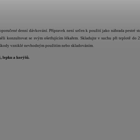
oporučené denní dávkování. Přípravek není určen k použití jako náhrada pestré st
i konzultovat se svým ošetřujícím lékařem. Skladujte v suchu při teplotě do 
a škody vzniklé nevhodným použitím nebo skladováním.
i, lepku a korýšů.