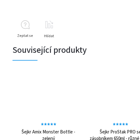
Zeptat se
Hlídat
Související produkty
Šejkr Amix Monster Bottle -
Šejkr ProStak PRO s
zelený
zásobníkem 650ml - různé