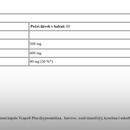
Počet dávek v balení:
60
500 mg
400 mg
40 mg (50 %*)
inná kapsle Vcaps® Plus (hypromelóza, barvivo: oxid titaničitý); kyselina l-asko