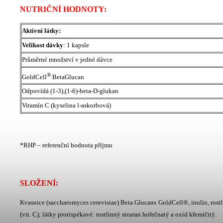
NUTRIČNÍ HODNOTY:
Aktivní látky:
Velikost dávky
: 1 kapsle
Průměrné množství v jedné dávce
®
GoldCell
BetaGlucan
Odpovídá (1-3),(1-6)-beta-D-glukan
Vitamín C (kyselina l-askorbová)
*RHP – referenční hodnota příjmu
SLOŽENÍ:
Kvasnice (saccharomyces cerevisiae) Beta Glucans GoldCell®, inulin, rostl
(vit. C); látky protispékavé: rostlinný stearan hořečnatý a oxid křemičitý.