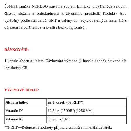
Švédská značka NORDBO staví na spojení klinicky prověřených surovin,
čistého složení a ohleduplnosti k životnímu prostředí. Produkty jsou
vyráběny podle standardů GMP a baleny do recyklovatelných materiálů s
důrazem na udržitelnost a kvalitu bez kompromisů.
DÁVKOVÁNÍ:
1 kapsle obden s jídlem. Dávkování výrobce (1 kapsle denně)upraveno dle
legislativy ČR.
VÝŽIVOVÉ ÚDAJE:
Aktivní látky:
na 1 kapsli (% RHP*)
Vitamín D3
62,5 µg (2500IU) (1250 %*)
Vitamín K2
50 µg (67 %*)
*% RHP—Referenční hodnoty příjmu vitamínů a minerálních látek.