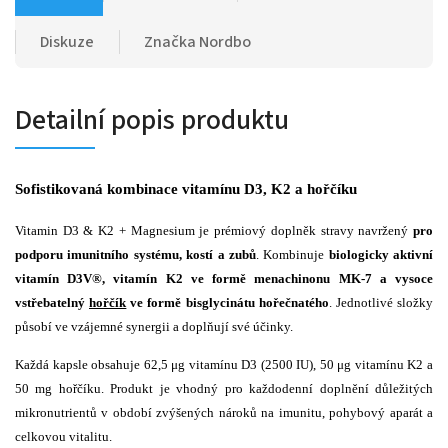
Diskuze
Značka
Nordbo
Detailní popis produktu
Sofistikovaná kombinace vitamínu D3, K2 a hořčíku
Vitamin D3 & K2 + Magnesium je prémiový doplněk stravy navržený
pro
podporu imunitního systému, kostí a zubů
. Kombinuje
biologicky aktivní
vitamín D3V®, vitamín K2 ve formě menachinonu MK-7 a vysoce
vstřebatelný
hořčík
ve formě bisglycinátu hořečnatého
. Jednotlivé složky
působí ve vzájemné synergii a doplňují své účinky.
Každá kapsle obsahuje 62,5 μg vitamínu D3 (2500 IU), 50 μg vitamínu K2 a
50 mg hořčíku. Produkt je vhodný pro každodenní doplnění důležitých
mikronutrientů v období zvýšených nároků na imunitu, pohybový aparát a
celkovou vitalitu.