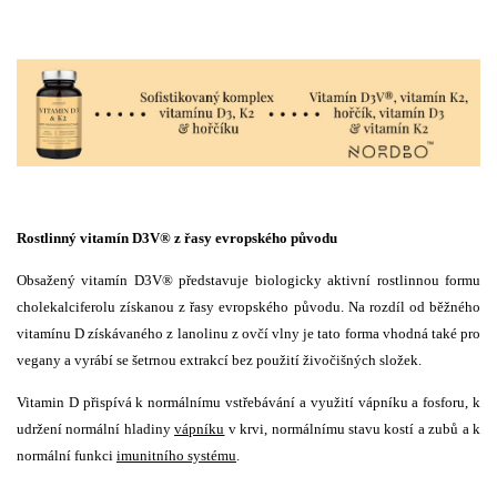
Rostlinný vitamín D3V® z řasy evropského původu
Obsažený vitamín D3V® představuje biologicky aktivní rostlinnou formu
cholekalciferolu získanou z řasy evropského původu. Na rozdíl od běžného
vitamínu D získávaného z lanolinu z ovčí vlny je tato forma vhodná také pro
vegany a vyrábí se šetrnou extrakcí bez použití živočišných složek.
Vitamin D přispívá k normálnímu vstřebávání a využití vápníku a fosforu, k
udržení normální hladiny
vápníku
v krvi, normálnímu stavu kostí a zubů a k
normální funkci
imunitního systému
.