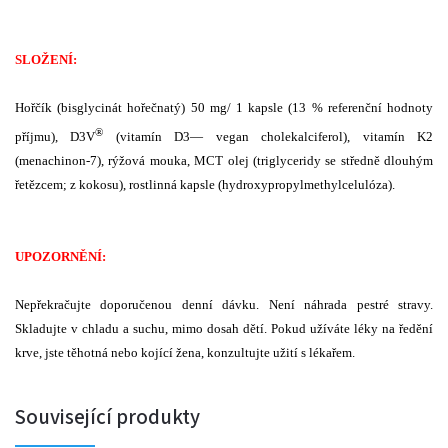
SLOŽENÍ:
Hořčík (bisglycinát hořečnatý) 50 mg/ 1 kapsle (13 % referenční hodnoty
®
příjmu), D3V
(vitamín D3— vegan cholekalciferol), vitamín K2
(menachinon-7), rýžová mouka, MCT olej (triglyceridy se středně dlouhým
řetězcem; z kokosu), rostlinná kapsle (hydroxypropylmethylcelulóza).
UPOZORNĚNÍ:
Nepřekračujte doporučenou denní dávku. Není náhrada pestré stravy.
Skladujte v chladu a suchu, mimo dosah dětí. Pokud užíváte léky na ředění
krve, jste těhotná nebo kojící žena, konzultujte užití s lékařem.
Související produkty