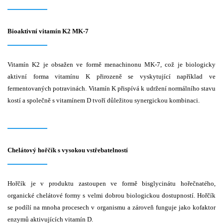
Bioaktivní vitamín K2 MK-7
Vitamín K2 je obsažen ve formě menachinonu MK-7, což je biologicky
aktivní forma vitamínu K přirozeně se vyskytující například ve
fermentovaných potravinách. Vitamín K přispívá k udržení normálního stavu
kostí a společně s vitamínem D tvoří důležitou synergickou kombinaci.
Chelátový hořčík s vysokou vstřebatelností
Hořčík je v produktu zastoupen ve formě bisglycinátu hořečnatého,
organické chelátové formy s velmi dobrou biologickou dostupností. Hořčík
se podílí na mnoha procesech v organismu a zároveň funguje jako kofaktor
enzymů aktivujících vitamín D.