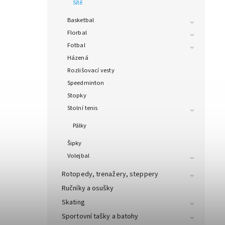
Sítě
Basketbal
Florbal
Fotbal
Házená
Rozlišovací vesty
Speedminton
Stopky
Stolní tenis
Pálky
Šipky
Volejbal
Rotopedy, trenažery, steppery
Ručníky a osušky
Skating
Sportovní tašky a batohy