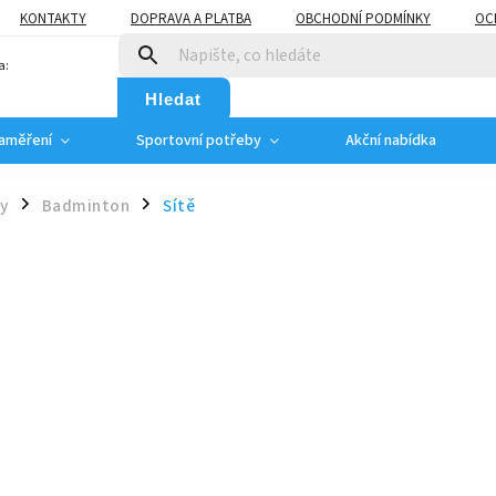
KONTAKTY
DOPRAVA A PLATBA
OBCHODNÍ PODMÍNKY
OC
a:
Hledat
zaměření
Sportovní potřeby
Akční nabídka
ty
Badminton
Sítě
/
/