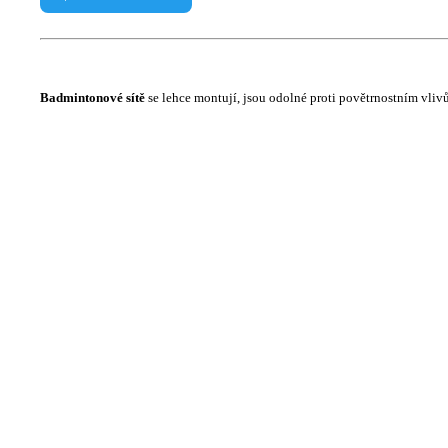
Badmintonové sítě
se lehce montují, jsou odolné proti povětrnostním vlivům