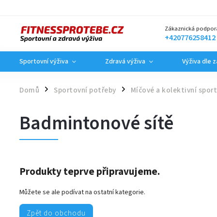
Zákaznická podpor
+420776258412
Sportovní výživa
Zdravá výživa
Výživa dle 
Domů
Sportovní potřeby
Míčové a kolektivní spor
/
/
Badmintonové sítě
Produkty teprve připravujeme.
Můžete se ale podívat na ostatní kategorie.
Zpět do obchodu