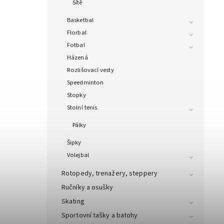
Sítě
Basketbal
Florbal
Fotbal
Házená
Rozlišovací vesty
Speedminton
Stopky
Stolní tenis
Pálky
Šipky
Volejbal
Rotopedy, trenažery, steppery
Ručníky a osušky
Skating
Sportovní tašky a batohy