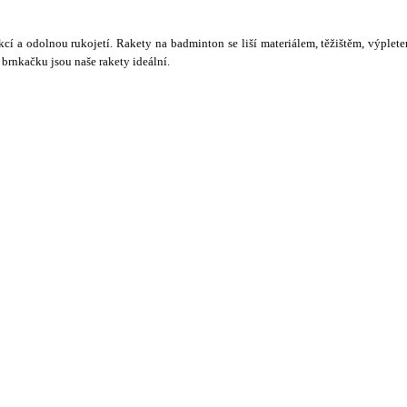
í a odolnou rukojetí. Rakety na badminton se liší materiálem, těžištěm, výplet
brnkačku jsou naše rakety ideální.