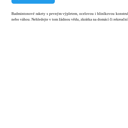
Badmintonové rakety s pevným výpletem, ocelovou i hliníkovou konstrukc
nebo váhou. Nehledejte v tom žádnou vědu, zkrátka na domácí či rekreační 