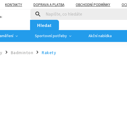
KONTAKTY
DOPRAVA A PLATBA
OBCHODNÍ PODMÍNKY
OC
a:
Hledat
zaměření
Sportovní potřeby
Akční nabídka
ty
Badminton
Rakety
/
/