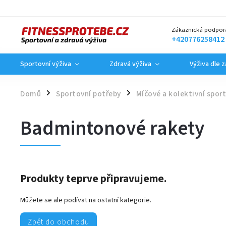
Zákaznická podpor
+420776258412
Sportovní výživa
Zdravá výživa
Výživa dle 
Domů
Sportovní potřeby
Míčové a kolektivní spor
/
/
Badmintonové rakety
Produkty teprve připravujeme.
Můžete se ale podívat na ostatní kategorie.
Zpět do obchodu