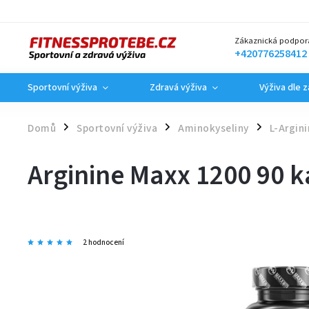
Zákaznická podpor
+420776258412
Sportovní výživa
Zdravá výživa
Výživa dle 
Domů
Sportovní výživa
Aminokyseliny
L-Argini
/
/
/
Arginine Maxx 1200 90 k
2 hodnocení