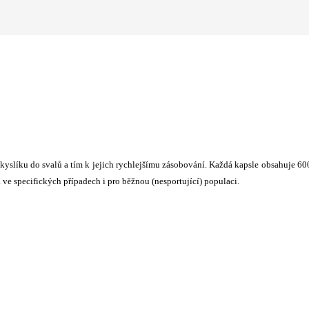
 a kyslíku do svalů a tím k jejich rychlejšímu zásobování. Každá kapsle obsahuje 6
 ve specifických případech i pro běžnou (nesportující) populaci.