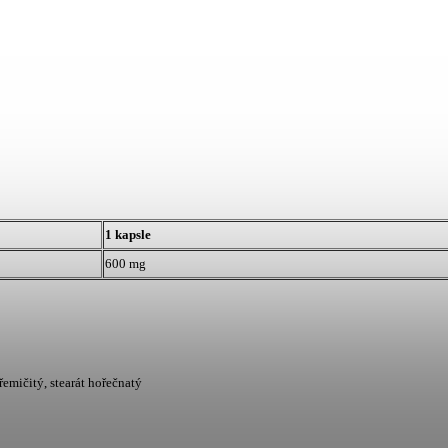
1 kapsle
600 mg
emičitý, stearát hořečnatý