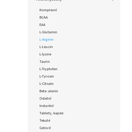
Komplexní
BCAA
EAA
L-Glutamin
L-Arginin
L-Leucin
L-lysine
Taurin
L-Tryptofan
L-Tyrosin
L-Citrulin
Beta-alanin
Ostatní
Instantní
Tablety, kapsle
Tekuté
Gelové