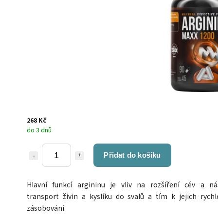
268 Kč
do 3 dnů
Přidat do košíku
Hlavní funkcí argininu je vliv na rozšíření cév a ná
transport živin a kyslíku do svalů a tím k jejich rychl
zásobování.