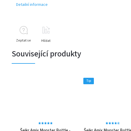
Detailní informace
Zeptat se
Hlídat
Související produkty
Tip
Šejkr Amix Monster Bottle -
Šejkr Amix Monster Bott