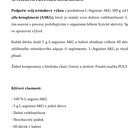
Podpořte svůj tréninkový výkon
s produktem L-Arginine AKG 300 g od 
alfa-ketoglutarát (AAKG)
, který je známý svou dobrou vstřebatelností. L
tím souvisí s procesy probíhajícími v organismu během fyzické aktivity. 
ve sportovní výživě.
Každá dávka dodá 5 g L-argininu AKG a balení obsahuje celkem 60 dávek
oblíbeného tréninkového nápoje či suplementu. L-Arginine AKG je vhodno
přísad.
Žádné kompromisy z hlediska chuti, čistoty a složení. Finská značka PULS
Klíčové vlastnosti:
- 100 % L-arginin AKG
- 5 g L-argininu AKG v jedné dávce
- Dobrá vstřebatelnost
- Neochucený prášek
- 60 dávek v balení