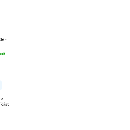
le -
ní)
se
í část
e
.