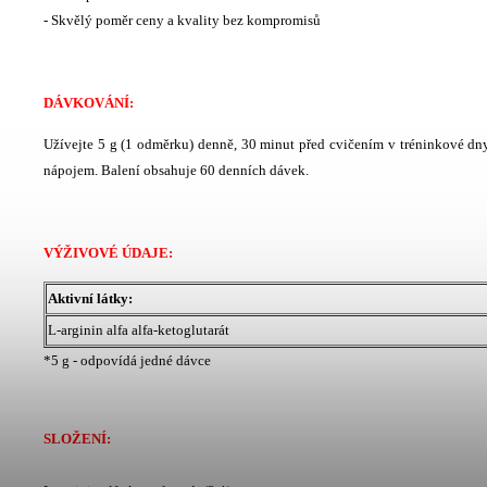
- Skvělý poměr ceny a kvality bez kompromisů
DÁVKOVÁNÍ:
Užívejte 5 g (1 odměrku) denně, 30 minut před cvičením v tréninkové dn
nápojem. Balení obsahuje 60 denních dávek.
VÝŽIVOVÉ ÚDAJE:
Aktivní látky:
L-arginin alfa alfa-ketoglutarát
*5 g - odpovídá jedné dávce
SLOŽENÍ: