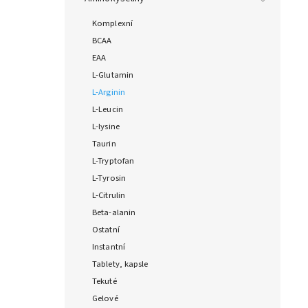
Komplexní
BCAA
EAA
L-Glutamin
L-Arginin
L-Leucin
L-lysine
Taurin
L-Tryptofan
L-Tyrosin
L-Citrulin
Beta-alanin
Ostatní
Instantní
Tablety, kapsle
Tekuté
Gelové