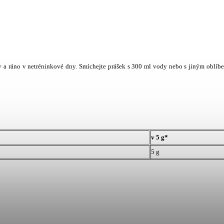
y a ráno v netréninkové dny. Smíchejte prášek s 300 ml vody nebo s jiným oblí
v 5 g*
5 g