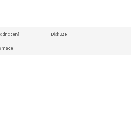
odnocení
Diskuze
ormace