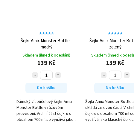
Šejkr Amix Monster Bottle -
Šejkr Amix Monster Bott
modrý
zelený
Skladem (ihned k odeslání)
Skladem (ihned k odeslá
139 Kč
139 Kč
Do košíku
Do košíku
Dámský víceúčelový šejkr Amix
Šejkr Amix Monster Bottle 
Monster Bottle v růžovém
skládá ze dvou částí. Vrchn
provedení. Vrchní část šejkru s
šejkru s obsahem 700 ml s
obsahem 700 ml se využívá jako...
využívá jako klasický šejkr..