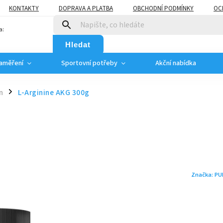
KONTAKTY
DOPRAVA A PLATBA
OBCHODNÍ PODMÍNKY
OC
a:
Hledat
zaměření
Sportovní potřeby
Akční nabídka
n
L-Arginine AKG 300g
/
Značka:
PU