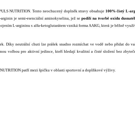
PULS NUTRITION. Tento neochucený doplněk stravy obsahuje
100% čistý L-arg
-arginin je semi-esenciální aminokyselina, jež se
podílí na tvorbě oxidu dusnaté
Spojením L-argininu s alfa-ketoglutarátem vzniká forma AAKG, která je běžně využ
. Díky neutrální chuti lze prášek snadno rozmíchat ve vodě nebo přidat do v
u volbou pro aktivní jedince, kteří hledají kvalitní a čisté složení bez zbyte
 NUTRITION patří mezi špičku v oblasti sportovní a doplňkové výživy.