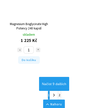
Magnesium Bisglycinate High
Potency 240 kapslí
skladem
1 225 Kč
Do košíku
Načíst 9 dalších
1
2
Nahoru