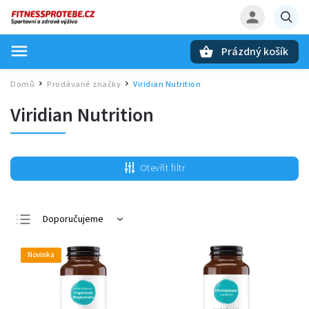
Prázdný košík
Hledat
Domů
Prodávané značky
Viridian Nutrition
/
/
Viridian Nutrition
Otevřít filtr
Doporučujeme
Nejlevnější
Novinka
Nejdražší
Nejprodávanější
Abecedně