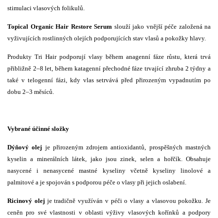
stimulaci vlasových folikulů.
Topical Organic Hair Restore Serum
slouží jako vnější péče založená na
vyživujících rostlinných olejích podporujících stav vlasů a pokožky hlavy.
Produkty Tri Hair podporují vlasy během anagenní fáze růstu, která trvá
přibližně 2–8 let, během katagenní přechodné fáze trvající zhruba 2 týdny a
také v telogenní fázi, kdy vlas setrvává před přirozeným vypadnutím po
dobu 2–3 měsíců.
Vybrané účinné složky
Dýňový olej
je přirozeným zdrojem antioxidantů, prospěšných mastných
kyselin a minerálních látek, jako jsou zinek, selen a hořčík. Obsahuje
nasycené i nenasycené mastné kyseliny včetně kyseliny linolové a
palmitové a je spojován s podporou péče o vlasy při jejich oslabení.
Ricinový olej
je tradičně využíván v péči o vlasy a vlasovou pokožku. Je
ceněn pro své vlastnosti v oblasti výživy vlasových kořínků a podpory