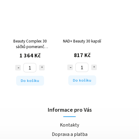
Beauty Complex 30
NAD+ Beauty 30 kapslí
sáčků pomeranč
ananas
817 Kč
1 364 Kč
Do košíku
Do košíku
Informace pro Vás
Kontakty
Doprava a platba