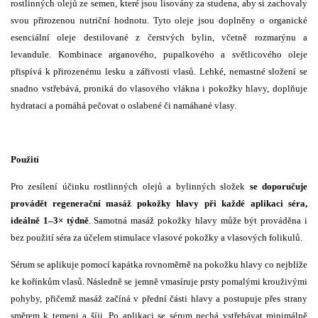
rostlinných olejů ze semen, které jsou lisovány za studena, aby si zachovaly
svou přirozenou nutriční hodnotu. Tyto oleje jsou doplněny o organické
esenciální oleje destilované z čerstvých bylin, včetně rozmarýnu a
levandule. Kombinace arganového, pupalkového a světlicového oleje
přispívá k přirozenému lesku a zářivosti vlasů. Lehké, nemastné složení se
snadno vstřebává, proniká do vlasového vlákna i pokožky hlavy, doplňuje
hydrataci a pomáhá pečovat o oslabené či namáhané vlasy.
Použití
Pro zesílení účinku rostlinných olejů a bylinných složek
se doporučuje
provádět regenerační masáž pokožky hlavy při každé aplikaci séra,
ideálně 1–3× týdně
. Samotná masáž pokožky hlavy může být prováděna i
bez použití séra za účelem stimulace vlasové pokožky a vlasových folikulů.
Sérum se aplikuje pomocí kapátka rovnoměrně na pokožku hlavy co nejblíže
ke kořínkům vlasů. Následně se jemně vmasíruje prsty pomalými krouživými
pohyby, přičemž masáž začíná v přední části hlavy a postupuje přes strany
směrem k temeni a šíji. Po aplikaci se sérum nechá vstřebávat minimálně