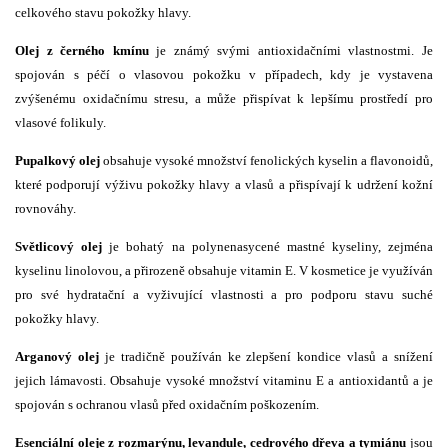
celkového stavu pokožky hlavy.
Olej z černého kmínu
je známý svými antioxidačními vlastnostmi. Je
spojován s péčí o vlasovou pokožku v případech, kdy je vystavena
zvýšenému oxidačnímu stresu, a může přispívat k lepšímu prostředí pro
vlasové folikuly.
Pupalkový olej
obsahuje vysoké množství fenolických kyselin a flavonoidů,
které podporují výživu pokožky hlavy a vlasů a přispívají k udržení kožní
rovnováhy.
Světlicový olej
je bohatý na polynenasycené mastné kyseliny, zejména
kyselinu linolovou, a přirozeně obsahuje vitamin E. V kosmetice je využíván
pro své hydratační a vyživující vlastnosti a pro podporu stavu suché
pokožky hlavy.
Arganový olej
je tradičně používán ke zlepšení kondice vlasů a snížení
jejich lámavosti. Obsahuje vysoké množství vitaminu E a antioxidantů a je
spojován s ochranou vlasů před oxidačním poškozením.
Esenciální oleje z rozmarýnu, levandule, cedrového dřeva a tymiánu
jsou