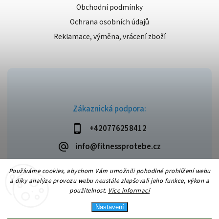
Obchodní podmínky
Ochrana osobních údajů
Reklamace, výměna, vrácení zboží
Zákaznická podpora:
+420776258412
info@fitnessprotebe.cz
Používáme cookies, abychom Vám umožnili pohodlné prohlížení webu
a díky analýze provozu webu neustále zlepšovali jeho funkce, výkon a
použitelnost.
Více informací
Copyright 2026
Fitnessprotebe.cz
. Všechna práva vyhrazena.
Vytvořil
Shoptet
| Design
Shoptak.cz
Nastavení