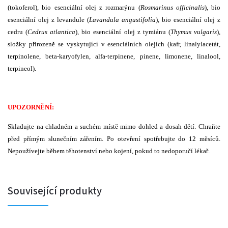
(tokoferol), bio esenciální olej z rozmarýnu (
Rosmarinus officinalis
), bio
esenciální olej z levandule (
Lavandula angustifolia
), bio esenciální olej z
cedru (
Cedrus atlantica
), bio esenciální olej z tymiánu (
Thymus vulgaris
),
složky přirozeně se vyskytující v esenciálních olejích (kafr, linalylacetát,
terpinolene, beta-karyofylen, alfa-terpinene, pinene, limonene, linalool,
terpineol).
UPOZORNĚNÍ:
Skladujte na chladném a suchém místě mimo dohled a dosah dětí. Chraňte
před přímým slunečním zářením. Po otevření spotřebujte do 12 měsíců.
Nepoužívejte během těhotenství nebo kojení, pokud to nedoporučí lékař.
Související produkty