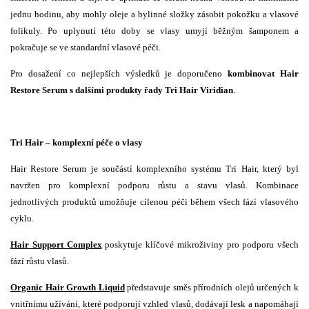
jednu hodinu, aby mohly oleje a bylinné složky zásobit pokožku a vlasové
folikuly. Po uplynutí této doby se vlasy umyjí běžným šamponem a
pokračuje se ve standardní vlasové péči.
Pro dosažení co nejlepších výsledků je doporučeno
kombinovat Hair
Restore Serum s dalšími produkty řady Tri Hair Viridian
.
Tri Hair – komplexní péče o vlasy
Hair Restore Serum je součástí komplexního systému Tri Hair, který byl
navržen pro komplexní podporu růstu a stavu vlasů. Kombinace
jednotlivých produktů umožňuje cílenou péči během všech fází vlasového
cyklu.
Hair Support Complex
poskytuje klíčové mikroživiny pro podporu všech
fází růstu vlasů.
Organic Hair Growth Liqui
d
představuje směs přírodních olejů určených k
vnitřnímu užívání, které podporují vzhled vlasů, dodávají lesk a napomáhají