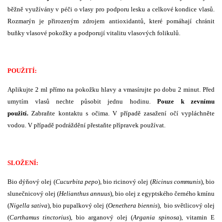
běžně využívány v péči o vlasy pro podporu lesku a celkové kondice vlasů.
Rozmarýn je přirozeným zdrojem antioxidantů, které pomáhají chránit
buňky vlasové pokožky a podporují vitalitu vlasových folikulů.
POUŽITÍ:
Aplikujte 2 ml přímo na pokožku hlavy a vmasírujte po dobu 2 minut. Před
umytím vlasů nechte působit jednu hodinu.
Pouze k zevnímu
použití.
Zabraňte kontaktu s očima. V případě zasažení očí vypláchněte
vodou. V případě podráždění přestaňte přípravek používat.
SLOŽENÍ:
Bio dýňový olej (
Cucurbita pepo
), bio ricinový olej (
Ricinus communis
), bio
slunečnicový olej (
Helianthus annuus
), bio olej z egyptského černého kmínu
(
Nigella sativa
), bio pupalkový olej (
Oenethera biennis
), bio světlicový olej
(
Carthamus tinctorius
), bio arganový olej (
Argania spinosa
), vitamin E