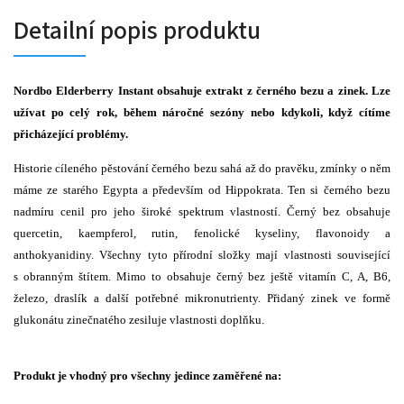
Detailní popis produktu
Nordbo Elderberry Instant obsahuje extrakt z černého bezu a zinek. Lze
užívat po celý rok, během náročné sezóny nebo kdykoli, když cítíme
přicházející problémy.
Historie cíleného pěstování černého bezu sahá až do pravěku, zmínky o něm
máme ze starého Egypta a především od Hippokrata. Ten si černého bezu
nadmíru cenil pro jeho široké spektrum vlastností. Černý bez obsahuje
quercetin, kaempferol, rutin, fenolické kyseliny, flavonoidy a
anthokyanidiny. Všechny tyto přírodní složky mají vlastnosti související
s obranným štítem. Mimo to obsahuje černý bez ještě vitamín C, A, B6,
železo, draslík a další potřebné mikronutrienty. Přidaný zinek ve formě
glukonátu zinečnatého zesiluje vlastnosti doplňku.
Produkt je vhodný pro všechny jedince zaměřené na: