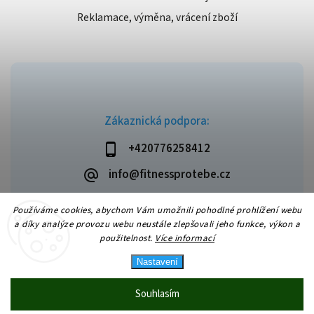
Reklamace, výměna, vrácení zboží
Zákaznická podpora:
+420776258412
info@fitnessprotebe.cz
Používáme cookies, abychom Vám umožnili pohodlné prohlížení webu
a díky analýze provozu webu neustále zlepšovali jeho funkce, výkon a
použitelnost.
Více informací
Copyright 2026
Fitnessprotebe.cz
. Všechna práva vyhrazena.
Vytvořil
Shoptet
| Design
Shoptak.cz
Nastavení
Souhlasím