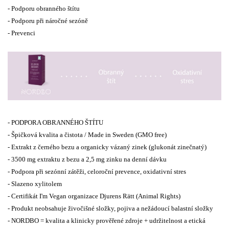
- Podporu obranného štítu
- Podporu při náročné sezóně
- Prevenci
- PODPORA OBRANNÉHO ŠTÍTU
- Špičková kvalita a čistota / Made in Sweden (GMO free)
- Extrakt z černého bezu a organicky vázaný zinek (glukonát zinečnatý)
- 3500 mg extraktu z bezu a 2,5 mg zinku na denní dávku
- Podpora při sezónní zátěži, celoroční prevence, oxidativní stres
- Slazeno xylitolem
- Certifikát I'm Vegan organizace Djurens Rätt (Animal Rights)
- Produkt neobsahuje živočišné složky, pojiva a nežádoucí balastní složky
- NORDBO = kvalita a klinicky prověřené zdroje + udržitelnost a etická