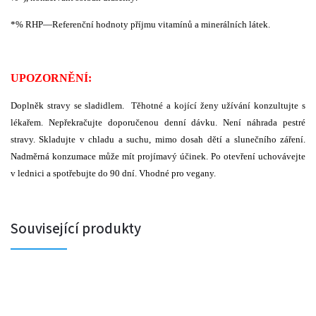
*% RHP—Referenční hodnoty příjmu vitamínů a minerálních látek.
UPOZORNĚNÍ:
Doplněk stravy se sladidlem. Těhotné a kojící ženy užívání konzultujte s
lékařem. Nepřekračujte doporučenou denní dávku. Není náhrada pestré
stravy. Skladujte v chladu a suchu, mimo dosah dětí a slunečního záření.
Nadměrná konzumace může mít projímavý účinek. Po otevření uchovávejte
v lednici a spotřebujte do 90 dní. Vhodné pro vegany.
Související produkty