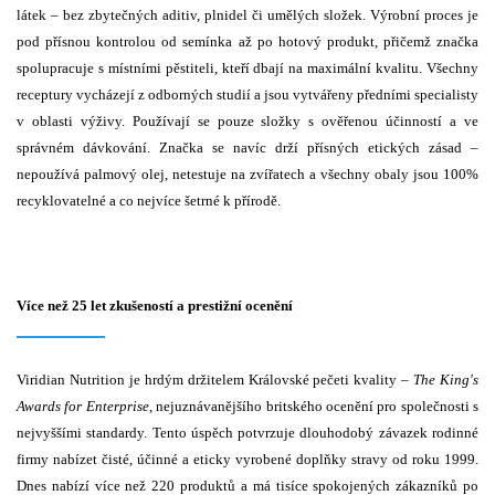
látek – bez zbytečných aditiv, plnidel či umělých složek. Výrobní proces je
pod přísnou kontrolou od semínka až po hotový produkt, přičemž značka
spolupracuje s místními pěstiteli, kteří dbají na maximální kvalitu. Všechny
receptury vycházejí z odborných studií a jsou vytvářeny předními specialisty
v oblasti výživy. Používají se pouze složky s ověřenou účinností a ve
správném dávkování. Značka se navíc drží přísných etických zásad –
nepoužívá palmový olej, netestuje na zvířatech a všechny obaly jsou 100%
recyklovatelné a co nejvíce šetrné k přírodě.
Více než 25 let zkušeností a prestižní ocenění
Viridian Nutrition je hrdým držitelem Královské pečeti kvality –
The King's
Awards for Enterprise
, nejuznávanějšího britského ocenění pro společnosti s
nejvyššími standardy. Tento úspěch potvrzuje dlouhodobý závazek rodinné
firmy nabízet čisté, účinné a eticky vyrobené doplňky stravy od roku 1999.
Dnes nabízí více než 220 produktů a má tisíce spokojených zákazníků po