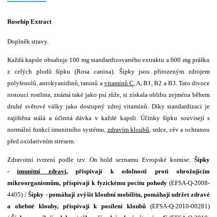
Rosehip Extract
Doplněk stravy.
Každá kapsle obsahuje 100 mg standardizovaného extraktu a 600 mg prášku
z celých plodů šípku (Rosa canina). Šípky jsou přirozeným zdrojem
polyfenolů, antokyanidinů, taninů a
vitamínů C
, A, B1, B2 a B3. Tato divoce
rostoucí rostlina, známá také jako psí růže, si získala oblibu zejména během
druhé světové války jako dostupný zdroj vitamínů. Díky standardizaci je
zajištěna stálá a účinná dávka v každé kapsli. Účinky šípku souvisejí s
normální funkcí imunitního systému,
zdravím kloubů
, srdce, cév a ochranou
před oxidativním stresem.
Zdravotní tvrzení podle tzv. On hold seznamu Evropské komise:
Šípky
-
imunitní zdraví
, přispívají k odolnosti proti ohrožujícím
mikroorganismům, přispívají k fyzickému pocitu pohody
(EFSA-Q-2008-
4405) /
Šípky - pomáhají zvýšit kloubní mobilitu, pomáhají udržet zdravé
a ohebné klouby, přispívají k posílení kloubů
(EFSA-Q-2010-00281)