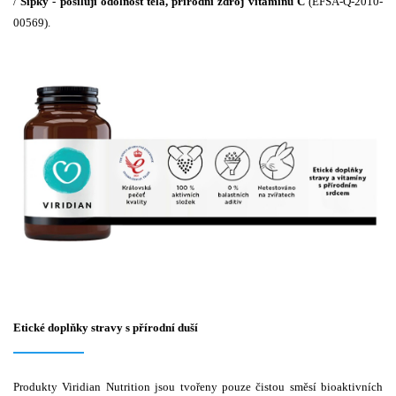
/
Šípky - posilují odolnost těla, přírodní zdroj vitamínu C
(EFSA-Q-2010-
00569).
Etické doplňky stravy s přírodní duší
Produkty Viridian Nutrition jsou tvořeny pouze čistou směsí bioaktivních