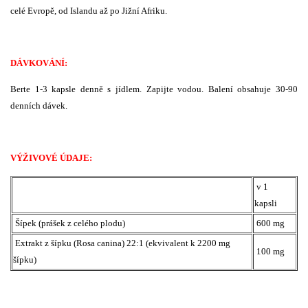
celé Evropě, od Islandu až po Jižní Afriku.
DÁVKOVÁNÍ:
Berte 1-3 kapsle denně s jídlem. Zapijte vodou. Balení obsahuje 30-90
denních dávek.
VÝŽIVOVÉ ÚDAJE:
v 1
kapsli
Šípek (prášek z celého plodu)
600 mg
Extrakt z šípku (Rosa canina) 22:1 (ekvivalent k 2200 mg
100 mg
šípku)