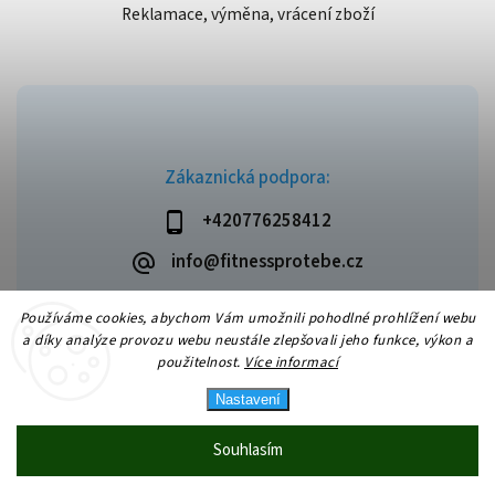
Reklamace, výměna, vrácení zboží
Zákaznická podpora:
+420776258412
info@fitnessprotebe.cz
Používáme cookies, abychom Vám umožnili pohodlné prohlížení webu
a díky analýze provozu webu neustále zlepšovali jeho funkce, výkon a
použitelnost.
Více informací
Copyright 2026
Fitnessprotebe.cz
. Všechna práva vyhrazena.
Vytvořil
Shoptet
| Design
Shoptak.cz
Nastavení
Souhlasím