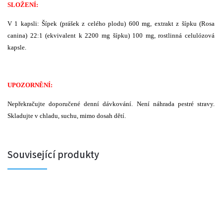
SLOŽENÍ:
V 1 kapsli: Šípek (prášek z celého plodu) 600 mg, extrakt z šípku (Rosa
canina) 22:1 (ekvivalent k 2200 mg šípku) 100 mg, rostlinná celulózová
kapsle.
UPOZORNĚNÍ:
Nepřekračujte doporučené denní dávkování. Není náhrada pestré stravy.
Skladujte v chladu, suchu, mimo dosah dětí.
Související produkty